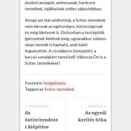
n
ásványi anyagok, aminosavak, hardcore
t
termékek, találhatóak széles választékban.
e
r
Ahogy azt már említettük, a Scitec termékek
n
nem károsak az egészségre, biztonságosak
e
és még ízletesek is. Elsősorban a testépítők
t
igényeinek felelnek meg, ugyanakkor számos
r
olyan termék is kapható, amit bárki
ő
fogyaszthat. A csodálatos izomzatért, a
l
karcsú vonalakért tenni kell! Válassza Ön is a
i
Scitec termékeket!
s
b
e
Posted in
Szolgáltatás
.
j
Tagged as
Scitec termékek
e
g
y
← Previous Post
Next Post →
z
Az
Az egyedi
é
öntözőrendsze
kerítés titka
s
r kiépítése
h