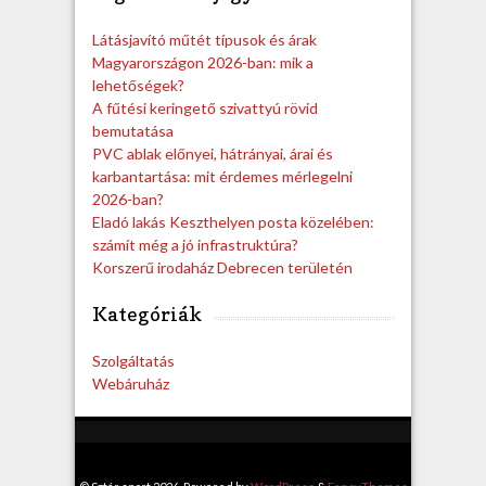
c
h
Látásjavító műtét típusok és árak
Magyarországon 2026-ban: mik a
lehetőségek?
A fűtési keringető szivattyú rövid
bemutatása
PVC ablak előnyei, hátrányai, árai és
karbantartása: mit érdemes mérlegelni
2026-ban?
Eladó lakás Keszthelyen posta közelében:
számít még a jó infrastruktúra?
Korszerű irodaház Debrecen területén
Kategóriák
Szolgáltatás
Webáruház