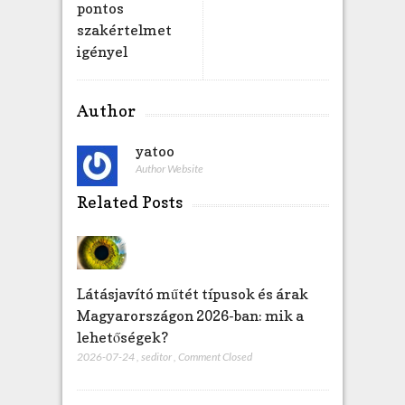
pontos
e
szakértelmet
z
igényel
Author
yatoo
Author Website
Related Posts
Látásjavító műtét típusok és árak
Magyarországon 2026-ban: mik a
lehetőségek?
2026-07-24
,
seditor
,
Comment Closed