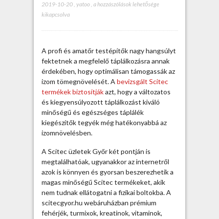
2019-10-20
,
yatoo
,
S
a hozzászólások lehetősége
kikapcsolva
c
i
t
e
A profi és amatőr testépítők nagy hangsúlyt
c
fektetnek a megfelelő táplálkozásra annak
t
érdekében, hogy optimálisan támogassák az
e
izom tömegnövelését. A
bevizsgált Scitec
r
termékek biztosítják
azt, hogy a változatos
m
és kiegyensúlyozott táplálkozást kiváló
é
minőségű és egészséges táplálék
k
kiegészítők tegyék még hatékonyabbá az
e
izomnövelésben.
k
a
A Scitec üzletek Győr két pontján is
k
megtalálhatóak, ugyanakkor az internetről
á
azok is könnyen és gyorsan beszerezhetik a
r
magas minőségű Scitec termékeket, akik
a
nem tudnak ellátogatni a fizikai boltokba. A
z
scitecgyor.hu webáruházban prémium
i
fehérjék, turmixok, kreatinok, vitaminok,