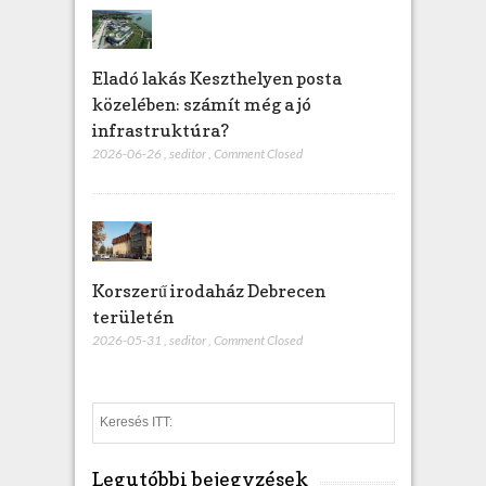
Eladó lakás Keszthelyen posta
közelében: számít még a jó
infrastruktúra?
2026-06-26
,
seditor
,
Comment Closed
Korszerű irodaház Debrecen
területén
2026-05-31
,
seditor
,
Comment Closed
S
e
a
Legutóbbi bejegyzések
r