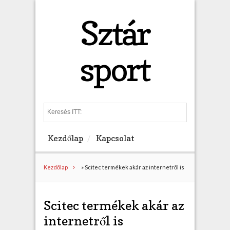
Sztár
sport
S
e
a
Kezdőlap
Kapcsolat
r
c
h
Kezdőlap
»
Scitec termékek akár az internetről is
Scitec termékek akár az
internetről is