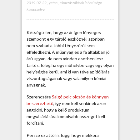
2019-07-22
,
yatoo
,
S
a hozzászólások lehetősége
kikapcsolva
a
l
g
ó
Kétségtelen, hogy az ár igen lényeges
p
szempont egy tároló eszköznél, azonban
o
nem szabad a többi tényezőről sem
l
elfeledkezni. A műanyag és a fa általában jó
c
árú ugyan, de nem minden esetben lesz
o
tartós, főleg ha egy műhelybe vagy egy olyan
l
helyiségbe kerül, ami ki van téve az időjárás
c
viszontagságainak vagy valamilyen kémiai
s
anyagnak.
ó
n
Szerencsére
Salgó polc olcsón és könnyen
b
beszerezhető
, így nem kell senkinek azon
e
aggódni, hogy a kellő produktum
s
megvásárlására komolyabb összeget kell
z
fordítani.
e
r
Persze ez attól is függ, hogy mekkora