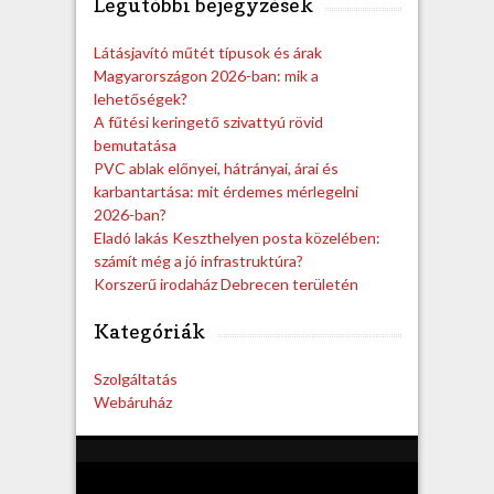
Legutóbbi bejegyzések
r
c
h
Látásjavító műtét típusok és árak
Magyarországon 2026-ban: mik a
lehetőségek?
A fűtési keringető szivattyú rövid
bemutatása
PVC ablak előnyei, hátrányai, árai és
karbantartása: mit érdemes mérlegelni
2026-ban?
Eladó lakás Keszthelyen posta közelében:
számít még a jó infrastruktúra?
Korszerű irodaház Debrecen területén
Kategóriák
Szolgáltatás
Webáruház