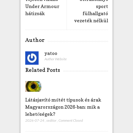
Under Armour
sport
hátizsák
fülhallgató
vezeték nélkül
Author
yatoo
Author Website
Related Posts
Látásjavító műtét típusok és árak
Magyarországon 2026-ban: mik a
lehetőségek?
2026-07-24
,
seditor
,
Comment Closed