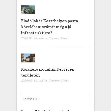
Eladó lakás Keszthelyen posta
közelében: számít még a jó
infrastruktúra?
2026-06-26
,
seditor
,
Comment Closed
Korszerű irodaház Debrecen
területén
2026-05-31
,
seditor
,
Comment Closed
S
e
a