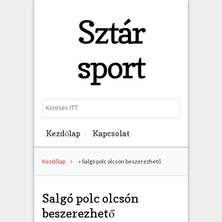
Sztár
sport
S
e
a
Kezdőlap
Kapcsolat
r
c
h
Kezdőlap
»
Salgó polc olcsón beszerezhető
Salgó polc olcsón
beszerezhető