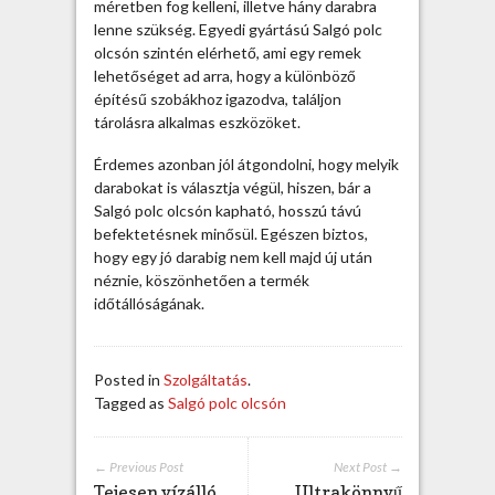
e
méretben fog kelleni, illetve hány darabra
z
lenne szükség. Egyedi gyártású Salgó polc
h
olcsón szintén elérhető, ami egy remek
e
lehetőséget ad arra, hogy a különböző
t
építésű szobákhoz igazodva, találjon
ő
tárolásra alkalmas eszközöket.
b
Érdemes azonban jól átgondolni, hogy melyik
e
darabokat is választja végül, hiszen, bár a
j
Salgó polc olcsón kapható, hosszú távú
e
befektetésnek minősül. Egészen biztos,
g
hogy egy jó darabig nem kell majd új után
y
néznie, köszönhetően a termék
z
időtállóságának.
é
s
h
e
Posted in
Szolgáltatás
.
z
Tagged as
Salgó polc olcsón
← Previous Post
Next Post →
Tejesen vízálló
Ultrakönnyű