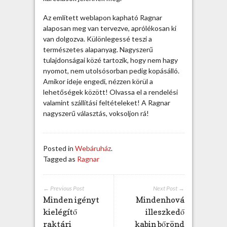
e
Az említett weblapon kapható Ragnar
g
alaposan meg van tervezve, aprólékosan ki
y
van dolgozva. Különlegessé teszi a
z
természetes alapanyag. Nagyszerű
é
tulajdonságai közé tartozik, hogy nem hagy
s
nyomot, nem utolsósorban pedig kopásálló.
h
Amikor ideje engedi, nézzen körül a
e
lehetőségek között! Olvassa el a rendelési
z
valamint szállítási feltételeket! A Ragnar
nagyszerű választás, voksoljon rá!
Posted in
Webáruház
.
Tagged as
Ragnar
← Previous Post
Next Post →
Minden igényt
Mindenhová
kielégítő
illeszkedő
raktári
kabin bőrönd