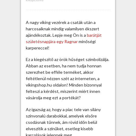
g
n
a
A nagy viking vezérek a csaták után a
r
harcosaiknak mindig valamilyen ékszert
a
ajándékoztak. Lepje meg Ön is a
barátját
h
születésnapjára egy Ragnar
minőségi
ű
karpereccel!
s
é
Ez a kiegészítő az örök hűséget szimbolizálja.
g
Abban az esetben, ha nem tudja honnan
j
szerezhet be efféle terméket, akkor
e
feltétlenül nézzen szét az interneten, a
g
vikingshop.hu oldalon! Minden bizonnyal
y
felteszi a kérdést, miszerint miért innen
é
vásárolja meg ezt a portékát?
b
e
Az igazság az, hogy a piac tele van silány
n
színvonalú darabokkal, amelyek elsőre
b
csodásnak tűnnek, ám rövid időn belül
e
elveszítik a színűket, esetleg kisebb
j
karcolások jelennek meg.