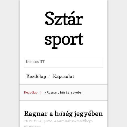
Sztár
sport
S
e
a
Kezdőlap
Kapcsolat
r
c
h
Kezdőlap
»
Ragnar a hűség jegyében
Ragnar a hűség jegyében
2019-12-30
,
yatoo
,
R
a hozzászólások lehetősége
kikapcsolva
a