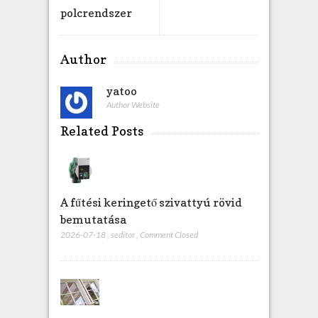
polcrendszer
Author
yatoo
Author Website
Related Posts
A fűtési keringető szivattyú rövid
bemutatása
2026-07-18
,
seditor
,
Comment Closed