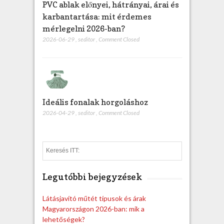
PVC ablak előnyei, hátrányai, árai és
karbantartása: mit érdemes
mérlegelni 2026-ban?
2026-06-29
,
seditor
,
Comment Closed
Ideális fonalak horgoláshoz
2026-04-29
,
seditor
,
Comment Closed
S
e
a
Legutóbbi bejegyzések
r
c
h
Látásjavító műtét típusok és árak
Magyarországon 2026-ban: mik a
lehetőségek?