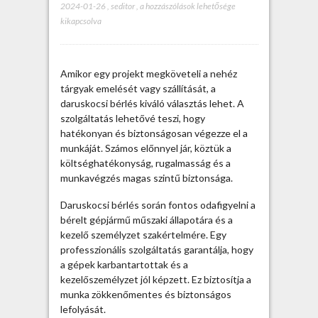
2024-01-26
,
seditor
,
P
a hozzászólások lehetősége
kikapcsolva
r
o
f
e
Amikor egy projekt megköveteli a nehéz
s
tárgyak emelését vagy szállítását, a
s
daruskocsi bérlés kiváló választás lehet. A
z
szolgáltatás lehetővé teszi, hogy
i
hatékonyan és biztonságosan végezze el a
o
munkáját. Számos előnnyel jár, köztük a
n
költséghatékonyság, rugalmasság és a
á
munkavégzés magas szintű biztonsága.
l
i
Daruskocsi bérlés során fontos odafigyelni a
s
bérelt gépjármű műszaki állapotára és a
d
kezelő személyzet szakértelmére. Egy
a
professzionális szolgáltatás garantálja, hogy
r
a gépek karbantartottak és a
u
kezelőszemélyzet jól képzett. Ez biztosítja a
s
munka zökkenőmentes és biztonságos
k
lefolyását.