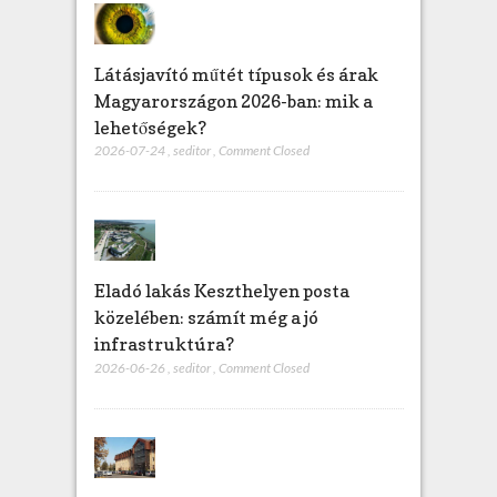
Látásjavító műtét típusok és árak
Magyarországon 2026-ban: mik a
lehetőségek?
2026-07-24
,
seditor
,
Comment Closed
Eladó lakás Keszthelyen posta
közelében: számít még a jó
infrastruktúra?
2026-06-26
,
seditor
,
Comment Closed