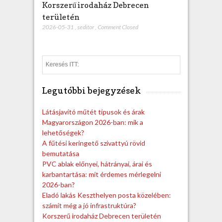
Korszerű irodaház Debrecen
területén
2026-05-31
,
seditor
,
Comment Closed
S
e
a
Legutóbbi bejegyzések
r
c
h
Látásjavító műtét típusok és árak
Magyarországon 2026-ban: mik a
lehetőségek?
A fűtési keringető szivattyú rövid
bemutatása
PVC ablak előnyei, hátrányai, árai és
karbantartása: mit érdemes mérlegelni
2026-ban?
Eladó lakás Keszthelyen posta közelében:
számít még a jó infrastruktúra?
Korszerű irodaház Debrecen területén