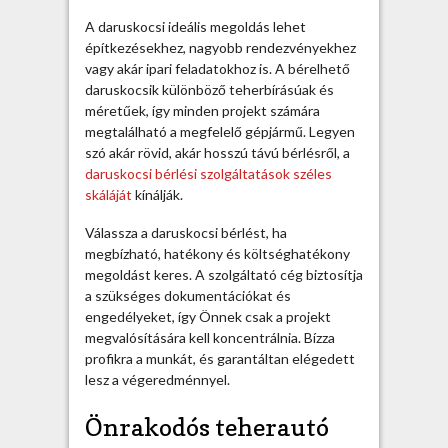
o
c
A daruskocsi ideális megoldás lehet
s
építkezésekhez, nagyobb rendezvényekhez
i
vagy akár ipari feladatokhoz is. A bérelhető
b
daruskocsik különböző teherbírásúak és
é
méretűek, így minden projekt számára
r
megtalálható a megfelelő gépjármű. Legyen
l
szó akár rövid, akár hosszú távú bérlésről, a
é
daruskocsi bérlési szolgáltatások széles
s
skáláját
kínálják.
b
Válassza a daruskocsi bérlést, ha
e
megbízható, hatékony és költséghatékony
j
megoldást keres. A szolgáltató cég biztosítja
e
a szükséges dokumentációkat és
g
engedélyeket, így Önnek csak a projekt
y
megvalósítására kell koncentrálnia. Bízza
z
profikra a munkát, és garantáltan elégedett
é
lesz a végeredménnyel.
s
h
Önrakodós teherautó
e
z