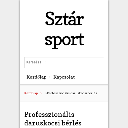
Sztár
sport
S
e
a
Kezdőlap
Kapcsolat
r
c
h
Kezdőlap
»
Professzionális daruskocsi bérlés
Professzionális
daruskocsi bérlés