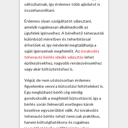
változhatnak, így érdemes több ajánlatot is
összehasonlítani.
Érdemes olyan szolgáltatót választani,
amelyik rugalmasan alkalmazkodik az
ügyfelek igényeihez. A bérelhető teherautók
különböző méretben és teherbírással
érhetőek el, így mindenki megtalálhatja a
saját igényeinek megfelelőt. Az
önrakodós
teherautó bérlés ideális választás
lehet
építkezésekhez, nagyobb rendezvényekhez
vagy akár költöztetéshez is.
Végül, de nem utolsósorban érdemes
figyelembe venni a biztosítási feltételeket is.
Egy megbízható bérlő cég mindig
gondoskodik a megfelelő biztosításról, így a
bérlés során felmerülő esetleges károk
kezelése egyszerűbbé válik. Az önrakodós
teherautó bérlés tehát nemcsak praktikus,
hanem költséghatékony és rugalmas