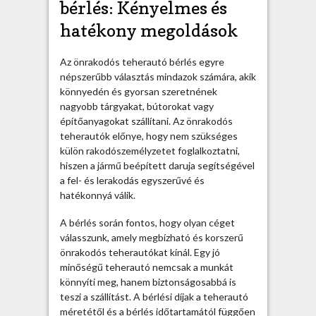
bérlés: Kényelmes és
hatékony megoldások
Az önrakodós teherautó bérlés egyre
népszerűbb választás mindazok számára, akik
könnyedén és gyorsan szeretnének
nagyobb tárgyakat, bútorokat vagy
építőanyagokat szállítani. Az önrakodós
teherautók előnye, hogy nem szükséges
külön rakodószemélyzetet foglalkoztatni,
hiszen a jármű beépített daruja segítségével
a fel- és lerakodás egyszerűvé és
hatékonnyá válik.
A bérlés során fontos, hogy olyan céget
válasszunk, amely megbízható és korszerű
önrakodós teherautókat kínál. Egy jó
minőségű teherautó nemcsak a munkát
könnyíti meg, hanem biztonságosabbá is
teszi a szállítást. A bérlési díjak a teherautó
méretétől és a bérlés időtartamától függően