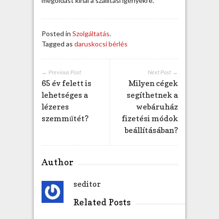
megoldást kínál a szállítási igényekre.
Posted in
Szolgáltatás
.
Tagged as
daruskocsi bérlés
← Previous Post
Next Post →
65 év felett is
Milyen cégek
lehetséges a
segíthetnek a
lézeres
webáruház
szemműtét?
fizetési módok
beállításában?
Author
seditor
Related Posts