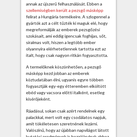
l
annak az újszerű felhasználását. Ebben a
t
szellemiségben került a pezsgő másképp
s
felirat a Hungária termékeire. A szlogennel a
z
gyártók azt a célt tűzték ki maguk elé, hogy
o
megreformálják az emberek pezsgőzési
k
szokásait, ami eddig igencsak foghíjas, sőt,
á
siralmas volt, hiszen a legtöbb ember
s
olyannyira elérhetetlennek tartotta ezt az
o
italt, hogy csak nagyon ritkán fogyasztotta.
k
b
A termelőknek köszönhetően, a pezsgő
e
másképp kezd jobban az emberek
j
köztudatában élni, ugyanis egyre többen
e
fogyasztják egy-egy étteremben elköltött
g
ebéd vagy vacsora előtti italként, esetleg
y
kísérőjeként.
z
é
Ráadásul, sokan csak azért rendelnek egy
s
palackkal, mert volt egy csodálatos napjuk,
h
amit tökéletesen szeretnének lezárni.
e
Valószínű, hogy az újabban napvilágot látott
z
kutatási eredmények is hozzájárulnak ahhoz,