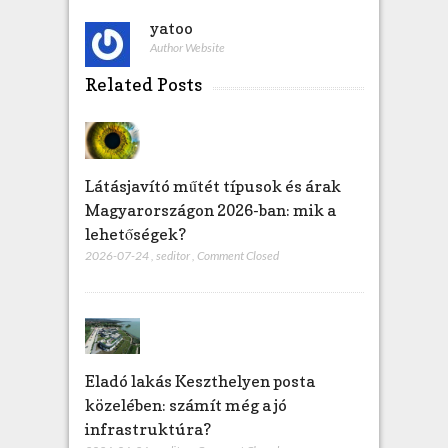
yatoo
Author Website
Related Posts
Látásjavító műtét típusok és árak
Magyarországon 2026-ban: mik a
lehetőségek?
2026-07-24
,
seditor
,
Comment Closed
Eladó lakás Keszthelyen posta
közelében: számít még a jó
infrastruktúra?