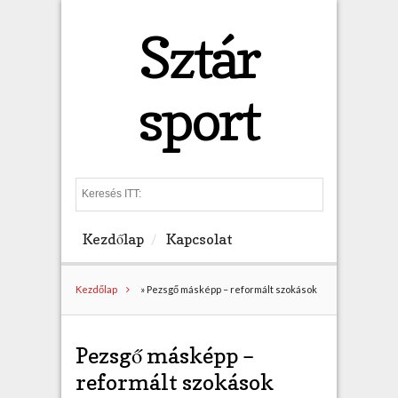
Sztár
sport
S
e
a
Kezdőlap
Kapcsolat
r
c
h
Kezdőlap
»
Pezsgő másképp – reformált szokások
Pezsgő másképp –
reformált szokások