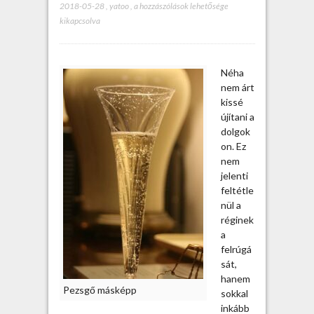
2018-05-28
,
yatoo
,
P
a hozzászólások lehetősége
kikapcsolva
e
z
s
g
Néha
ő
nem árt
m
kissé
á
újítani a
s
dolgok
k
on. Ez
é
nem
p
jelenti
p
feltétle
–
nül a
r
réginek
e
a
f
felrúgá
o
sát,
r
hanem
m
Pezsgő másképp
sokkal
á
inkább