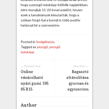
hogy a pezsgő másképp ítélődik napjainkban,
mint mondjuk 15-20 évvel ezelőtt, hiszen
ezek a tanulmányok kimutatták, hogy a
szóban forgó ital a bornál is több pozitív
hatással bír a szervezetre.
Posted in
Szolgáltatás
.
Tagged as
pezsgő
,
pezsgő
másképp
← Previous Post
Next Post →
Online
Ragasztó
vásárolható
eltávolítása
nyári gumi 195
gyorsan és
65 R15
egyszerűen
Author