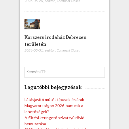
2026-06-26
,
seditor
,
Comment Closed
Korszerű irodaház Debrecen
területén
2026-05-31
,
seditor
,
Comment Closed
S
e
a
Legutóbbi bejegyzések
r
c
h
Látásjavító műtét típusok és árak
Magyarországon 2026-ban: mik a
lehetőségek?
A fűtési keringető szivattyú rövid
bemutatása