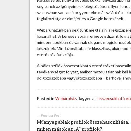
Kétségtelen, hogy a nevelés sokkal egyszerűbb, ha
e
segítenek az igényeinek kielégítésében. Ilyen lehe
c
szakaszban van, amikor gyermeke már szilárd ételeke
s
foglalkoztatja az elméjét és a Google kereséseit.
u
k
Webáruházunkban segítünk megtalálni a legszupere
h
használhat. A keresés során rengeteg dizájnt fog lát
a
mindennapokban és vannak elegáns megjelenésűek is
t
készülnek. Mindazonáltal, akár klasszikus, akár mode
ó
etetőszék funkciója.
e
t
A bölcs szülők összecsukható etetőszéket használna
e
tevékenységet folytat, amikor mozdulatlannak kell l
t
dolgozószobába vagy játszószobába – bárhová, ahov
ő
s
z
Posted in
Webáruház
. Tagged as
összecsukható et
é
k
m
← Previous Post
á
Műanyag ablak profilok összehasonlítása:
s
miben mások az „A” profilok?