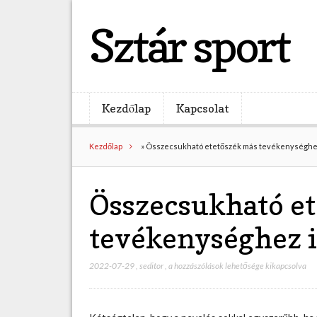
Sztár sport
Kezdőlap
Kapcsolat
Kezdőlap
»
Összecsukható etetőszék más tevékenységhez
Összecsukható e
tevékenységhez i
2022-07-29
,
seditor
,
Ö
a hozzászólások lehetősége kikapcsolva
s
s
z