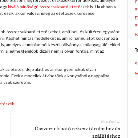
 tökéletesen megtervezett eszközökkel rendelkezik, amelyek
P
t egy
kiváló minőségű összecsukható etetőszék
is. Ha abban a
m
t eszik, akkor valószínűleg az etetőszék keresése
E
m
bb összecsukható etetőszéket, amit bel- és kültéren egyaránt
K
ni.
Kaphat mintás modelleket is, ami jó hangulatot kölcsönöz a
, amelyek alumíniumból készült állvánnyal, műanyag ülésekkel
rn, a legmegfelelőbb dizájn nem is olyan fontos, mint az
S
k az etetés ideje alatt és amikor gyermekük olyan
W
ennie. Ezek a modellek átvihetőek a konyhából a nappaliba,
á csak szeretné.
etőszék
Next Post →
Összecsukható rekesz tároláshoz és
szállításhoz