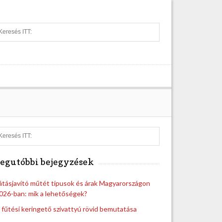
S
e
a
r
c
h
S
e
a
egutóbbi bejegyzések
r
c
h
átásjavító műtét típusok és árak Magyarországon
026-ban: mik a lehetőségek?
 fűtési keringető szivattyú rövid bemutatása