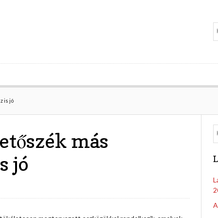
 is jó
tetőszék más
s jó
L
L
2
A