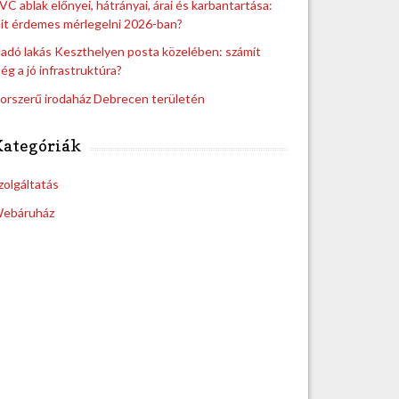
VC ablak előnyei, hátrányai, árai és karbantartása:
it érdemes mérlegelni 2026-ban?
ladó lakás Keszthelyen posta közelében: számít
ég a jó infrastruktúra?
orszerű irodaház Debrecen területén
Kategóriák
zolgáltatás
ebáruház