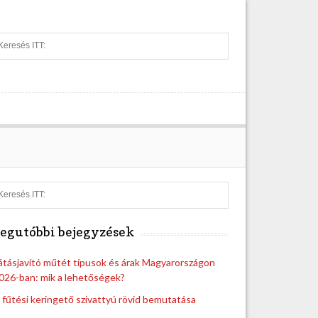
S
e
a
r
c
h
S
e
a
egutóbbi bejegyzések
r
c
h
átásjavító műtét típusok és árak Magyarországon
026-ban: mik a lehetőségek?
 fűtési keringető szivattyú rövid bemutatása