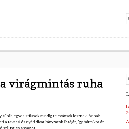
 a virágmintás ruha
L
L
2
gy tűnik, egyes stílusok mindig relevánsak lesznek. Annak
A
ti a tavaszi és nyári divatirányzatok listáját, így bármikor át
ő stílust és anyagot.