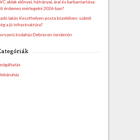
VC ablak előnyei, hátrányai, árai és karbantartása:
it érdemes mérlegelni 2026-ban?
ladó lakás Keszthelyen posta közelében: számít
ég a jó infrastruktúra?
orszerű irodaház Debrecen területén
Kategóriák
zolgáltatás
ebáruház