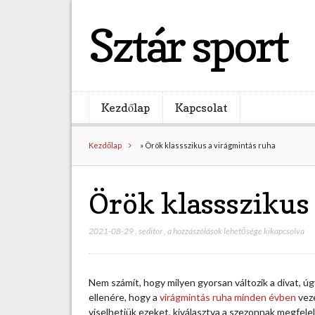
Sztár sport
Kezdőlap
Kapcsolat
Kezdőlap
»
Örök klassszikus a virágmintás ruha
Örök klassszikus
2021-08-29
,
seditor
,
Ö
a hozzászólások lehetősége kikapcsolva
r
ö
k
Nem számít, hogy milyen gyorsan változik a divat, ú
k
ellenére, hogy a
virágmintás ruha minden évben
veze
l
viselhetjük ezeket, kiválasztva a szezonnak megfelel