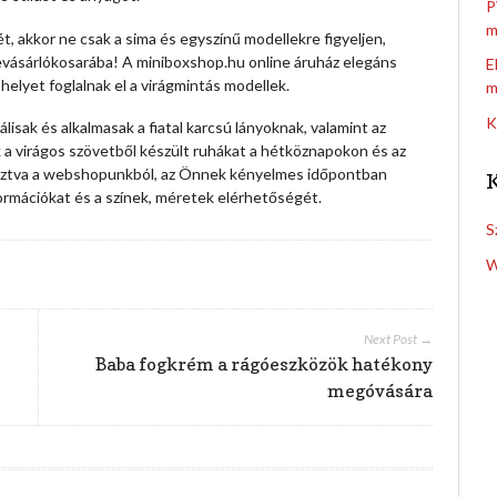
P
m
t, akkor ne csak a sima és egyszínű modellekre figyeljen,
bevásárlókosarába! A miniboxshop.hu online áruház elegáns
E
helyet foglalnak el a virágmintás modellek.
m
K
isak és alkalmasak a fiatal karcsú lányoknak, valamint az
 a virágos szövetből készült ruhákat a hétköznapokon és az
lasztva a webshopunkból, az Önnek kényelmes időpontban
formációkat és a színek, méretek elérhetőségét.
S
W
Next Post →
Baba fogkrém a rágóeszközök hatékony
megóvására