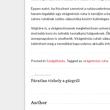
a
s
Éppen ezért, ha frissíteni szeretné a ruhásszekrényé
s
hanem legalább egy virágmintás ruha is kerüljön a 
s
színes ruháinak széles választéka között különleges 
z
i
Végtére is, a virágmotívumok meglehetősen univerzál
k
érettebb korú és teltebb testalkatú hölgyeknek. Ők
u
ünnepnapokon is viselhetik. Virágmintás ruhát vá
s
tekintheti meg a termékkel kapcsolatos aktuális in
a
v
i
Posted in
Szolgáltatás
. Tagged as
virágmintás ruha
r
á
g
← Previous Post
m
Páratlan tűzhely a gázgrill
i
n
t
á
Author
s
r