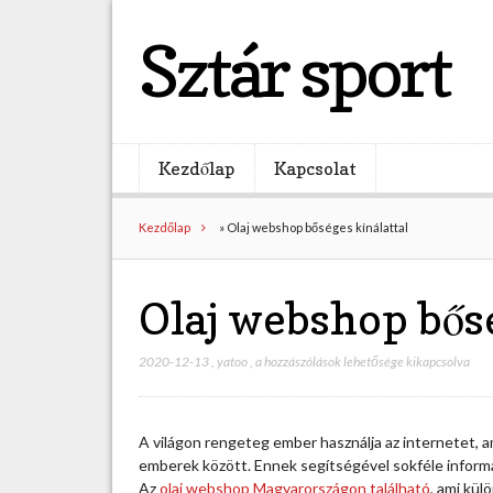
Sztár sport
Kezdőlap
Kapcsolat
Kezdőlap
»
Olaj webshop bőséges kínálattal
Olaj webshop bősé
2020-12-13
,
yatoo
,
O
a hozzászólások lehetősége kikapcsolva
l
a
j
A világon rengeteg ember használja az internetet, 
w
emberek között. Ennek segítségével sokféle informáci
e
Az
olaj webshop Magyarországon található
, ami kül