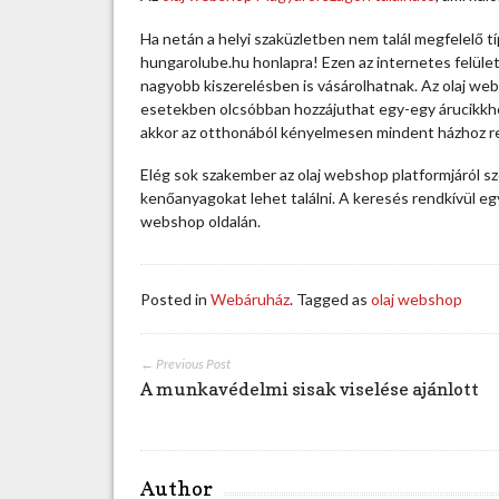
b
s
Ha netán a helyi szaküzletben nem talál megfelelő t
h
hungarolube.hu honlapra! Ezen az internetes felüle
o
nagyobb kiszerelésben is vásárolhatnak.
Az olaj web
p
esetekben olcsóbban hozzájuthat egy-egy árucikkhez
b
akkor az otthonából kényelmesen mindent házhoz r
ő
s
Elég sok szakember az olaj webshop platformjáról sz
é
kenőanyagokat lehet találni. A keresés rendkívül eg
g
webshop oldalán.
e
s
k
Posted in
Webáruház
. Tagged as
olaj webshop
í
n
á
← Previous Post
l
A munkavédelmi sisak viselése ajánlott
a
t
t
a
Author
l