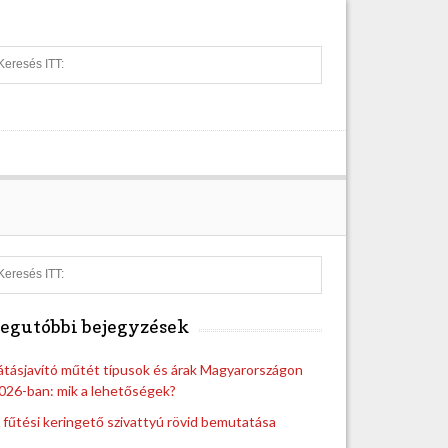
S
e
a
r
c
h
S
e
a
egutóbbi bejegyzések
r
c
h
átásjavító műtét típusok és árak Magyarországon
026-ban: mik a lehetőségek?
 fűtési keringető szivattyú rövid bemutatása