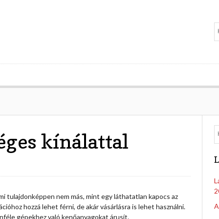
ges kínálattal
L
L
2
ami tulajdonképpen nem más, mint egy láthatatlan kapocs az
A
óhoz hozzá lehet férni, de akár vásárlásra is lehet használni.
önféle gépekhez való kenőanyagokat árusít.