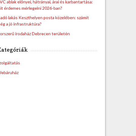
VC ablak előnyei, hátrányai, árai és karbantartása:
it érdemes mérlegelni 2026-ban?
ladó lakás Keszthelyen posta közelében: számít
ég a jó infrastruktúra?
orszerű irodaház Debrecen területén
Kategóriák
zolgáltatás
ebáruház