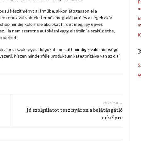
P
m
ípusú készítményt a járműbe, akkor látogasson el a
ten rendkívül sokféle termék megtalálható és a cégek akár
E
shop mindig különféle akciókat hirdet meg, így egyes
m
. Ha nem szeretne autókázni vagy elsétálni a szaküzletbe,
K
endelhet.
erzi be a szükséges dolgokat, mert itt mindig kiváló minőségű
yszerű, hiszen mindenféle produktum kategorizálva van az olaj
S
W
Next Post →
Jó szolgálatot tesz nyáron a belátásgátló
erkélyre