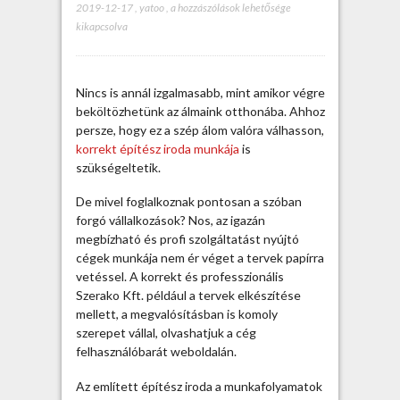
2019-12-17
,
yatoo
,
N
a hozzászólások lehetősége
kikapcsolva
é
h
á
n
Nincs is annál izgalmasabb, mint amikor végre
y
beköltözhetünk az álmaink otthonába. Ahhoz
s
persze, hogy ez a szép álom valóra válhasson,
z
korrekt építész iroda munkája
is
ó
szükségeltetik.
b
a
De mivel foglalkoznak pontosan a szóban
n
forgó vállalkozások? Nos, az igazán
a
megbízható és profi szolgáltatást nyújtó
z
cégek munkája nem ér véget a tervek papírra
é
vetéssel. A korrekt és professzionális
p
Szerako Kft. például a tervek elkészítése
í
mellett, a megvalósításban is komoly
t
szerepet vállal, olvashatjuk a cég
é
felhasználóbarát weboldalán.
s
z
Az említett építész iroda a munkafolyamatok