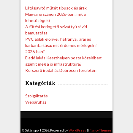
h
Látásjavító műtét típusok és árak
Magyarországon 2026-ban: mik a
lehetőségek?
A fűtési keringető szivattyú rövid
bemutatása
PVC ablak előnyei, hátrányai, árai és
karbantartása: mit érdemes mérlegelni
2026-ban?
Eladó lakás Keszthelyen posta közelében:
számít még a jó infrastruktúra?
Korszerű irodaház Debrecen területén
Kategóriák
Szolgáltatás
Webáruház
© Sztár sport 2026. Powered by
WordPress
&
FancyThemes