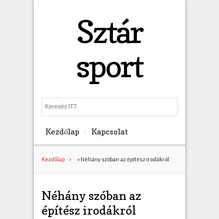
Sztár
sport
S
e
a
Kezdőlap
Kapcsolat
r
c
h
Kezdőlap
»
Néhány szóban az építész irodákról
Néhány szóban az
építész irodákról