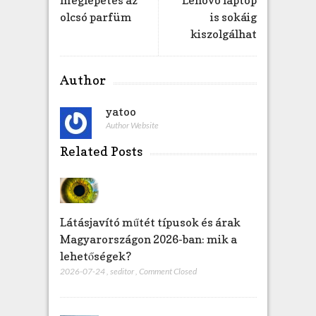
olcsó parfüm
is sokáig
kiszolgálhat
Author
yatoo
Author Website
Related Posts
Látásjavító műtét típusok és árak
Magyarországon 2026-ban: mik a
lehetőségek?
2026-07-24
,
seditor
,
Comment Closed