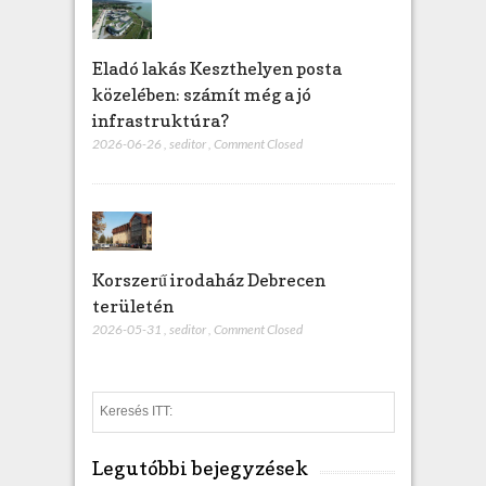
Eladó lakás Keszthelyen posta
közelében: számít még a jó
infrastruktúra?
2026-06-26
,
seditor
,
Comment Closed
Korszerű irodaház Debrecen
területén
2026-05-31
,
seditor
,
Comment Closed
S
e
a
Legutóbbi bejegyzések
r
c