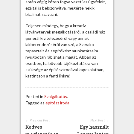
i
során végig kézen fogva vezeti az ügyfeleit,
r
ezáltal is bebizonyítva, megérte nekik
o
bizalmat szavazni.
d
Teljesen mindegy, hogy a kreatív
á
látványtervek megalkotásáról, a családi ház
k
generál kivitelezéséről vagy annak
r
lakberendezéséről van szó, a Szerako
ó
tapasztalt és segítőkész munkatársaira
l
nyugodtan rábízhatja magát. Abban az
b
esetben, ha bővebb tájékoztatásra van
e
szüksége az építész irodával kapcsolatban,
j
kattintson a fenti linkre!
e
g
y
z
Posted in
Szolgáltatás
.
é
Tagged as
építész iroda
s
h
e
← Previous Post
Next Post →
Kedves
Egy használt
z
meglepetés az
Lenovo laptop