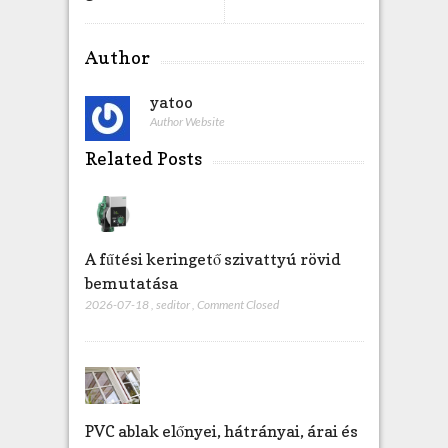
e
z
Author
yatoo
Author Website
Related Posts
A fűtési keringető szivattyú rövid
bemutatása
2026-07-18
,
seditor
,
Comment Closed
PVC ablak előnyei, hátrányai, árai és