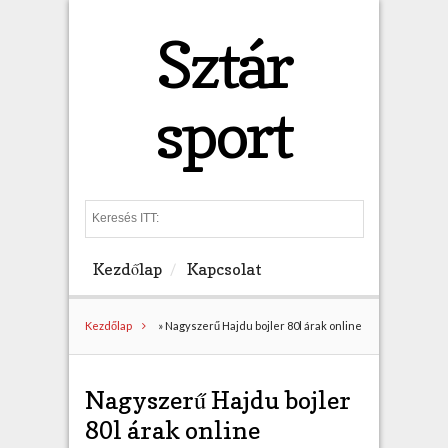
Sztár
sport
S
e
a
Kezdőlap
Kapcsolat
r
c
h
Kezdőlap
»
Nagyszerű Hajdu bojler 80l árak online
Nagyszerű Hajdu bojler
80l árak online