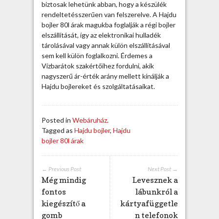
0
biztosak lehetünk abban, hogy a készülék
l
rendeltetésszerűen van felszerelve. A Hajdu
á
bojler 80l árak magukba foglalják a régi bojler
r
elszállítását, így az elektronikai hulladék
a
tárolásával vagy annak külön elszállításával
k
sem kell külön foglalkozni. Érdemes a
o
Vízbarátok szakértőihez fordulni, akik
n
nagyszerű ár-érték arány mellett kínálják a
l
Hajdu bojlereket és szolgáltatásaikat.
i
n
e
Posted in
Webáruház
.
b
Tagged as
Hajdu bojler
,
Hajdu
e
bojler 80l árak
j
e
g
← Previous Post
Next Post →
y
Még mindig
Levesznek a
z
fontos
lábunkról a
é
kiegészítő a
kártyafüggetle
s
gomb
n telefonok
h