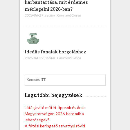
karbantartása: mit érdemes
mérlegelni 2026-ban?
2026-06-29
,
seditor
,
Comment Closed
Ideális fonalak horgoláshoz
2026-04-29
,
seditor
,
Comment Closed
S
e
a
Legutóbbi bejegyzések
r
c
h
Látásjavító műtét típusok és árak
Magyarországon 2026-ban: mik a
lehetőségek?
A fűtési keringető szivattyú rövid