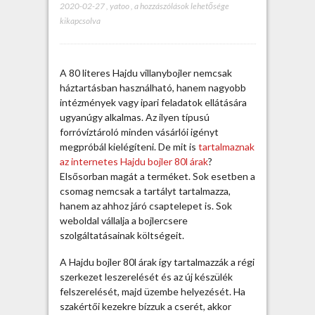
2020-02-27
,
yatoo
,
N
a hozzászólások lehetősége
kikapcsolva
a
g
y
s
A 80 literes Hajdu villanybojler nemcsak
z
háztartásban használható, hanem nagyobb
e
intézmények vagy ipari feladatok ellátására
r
ugyanúgy alkalmas. Az ilyen típusú
ű
forróvíztároló minden vásárlói igényt
H
megpróbál kielégíteni. De mit is
tartalmaznak
a
az internetes Hajdu bojler 80l árak
?
j
Elsősorban magát a terméket. Sok esetben a
d
csomag nemcsak a tartályt tartalmazza,
u
hanem az ahhoz járó csaptelepet is. Sok
b
weboldal vállalja a bojlercsere
o
szolgáltatásainak költségeit.
j
l
A Hajdu bojler 80l árak így tartalmazzák a régi
e
szerkezet leszerelését és az új készülék
r
felszerelését, majd üzembe helyezését. Ha
8
szakértői kezekre bízzuk a cserét, akkor