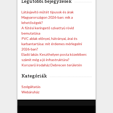
Legutóbbi bejegyzések
r
c
h
Látásjavító műtét típusok és árak
Magyarországon 2026-ban: mik a
lehetőségek?
A fűtési keringető szivattyú rövid
bemutatása
PVC ablak előnyei, hátrányai, árai és
karbantartása: mit érdemes mérlegelni
2026-ban?
Eladó lakás Keszthelyen posta közelében:
számít még a jó infrastruktúra?
Korszerű irodaház Debrecen területén
Kategóriák
Szolgáltatás
Webáruház