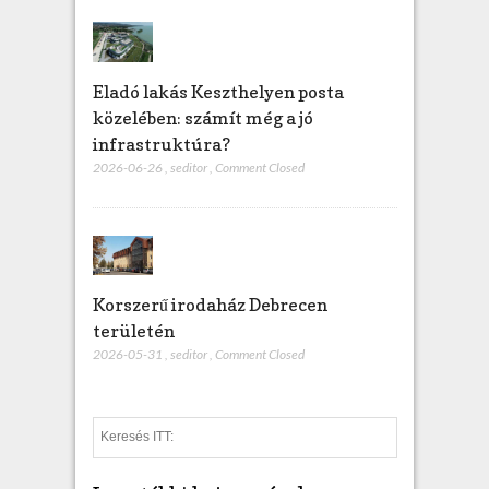
Eladó lakás Keszthelyen posta
közelében: számít még a jó
infrastruktúra?
2026-06-26
,
seditor
,
Comment Closed
Korszerű irodaház Debrecen
területén
2026-05-31
,
seditor
,
Comment Closed
S
e
a