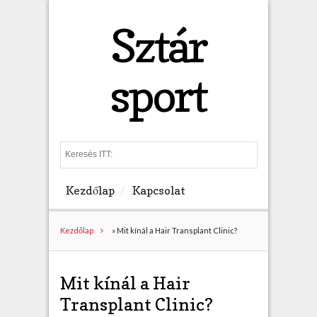
Sztár
sport
S
e
a
Kezdőlap
Kapcsolat
r
c
h
Kezdőlap
»
Mit kínál a Hair Transplant Clinic?
Mit kínál a Hair
Transplant Clinic?