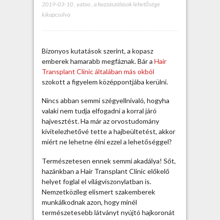
2019-03-10
,
yatoo
,
M
a hozzászólások lehetősége
kikapcsolva
i
t
k
í
Bizonyos kutatások szerint, a kopasz
n
emberek hamarabb megfáznak. Bár a
Hair
á
Transplant Clinic általában más okból
l
szokott a figyelem középpontjába kerülni.
a
H
Nincs abban semmi szégyellnivaló, hogyha
a
valaki nem tudja elfogadni a korral járó
i
hajvesztést. Ha már az orvostudomány
r
kivitelezhetővé tette a hajbeültetést, akkor
T
miért ne lehetne élni ezzel a lehetőséggel?
r
a
Természetesen ennek semmi akadálya! Sőt,
n
hazánkban a Hair Transplant Clinic előkelő
s
helyet foglal el világviszonylatban is.
p
Nemzetközileg elismert szakemberek
l
munkálkodnak azon, hogy minél
a
természetesebb látványt nyújtó hajkoronát