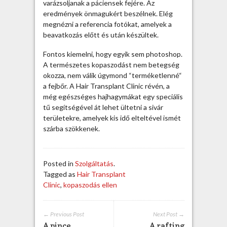
n
varázsoljanak a páciensek fejére. Az
t
eredmények önmagukért beszélnek. Elég
C
megnézni a referencia fotókat, amelyek a
l
beavatkozás előtt és után készültek.
i
Fontos kiemelni, hogy egyik sem photoshop.
n
A természetes kopaszodást nem betegség
i
okozza, nem válik úgymond “terméketlenné“
c
a fejbőr. A Hair Transplant Clinic révén, a
?
még egészséges hajhagymákat egy speciális
b
tű segítségével át lehet ültetni a sivár
e
területekre, amelyek kis idő elteltével ismét
j
szárba szökkenek.
e
g
y
z
Posted in
Szolgáltatás
.
é
Tagged as
Hair Transplant
s
Clinic
,
kopaszodás ellen
h
e
z
← Previous Post
Next Post →
A pince
A rafting