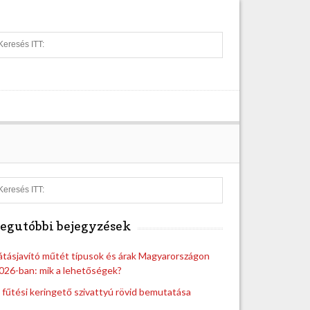
S
e
a
r
c
h
S
e
a
egutóbbi bejegyzések
r
c
h
átásjavító műtét típusok és árak Magyarországon
026-ban: mik a lehetőségek?
 fűtési keringető szivattyú rövid bemutatása