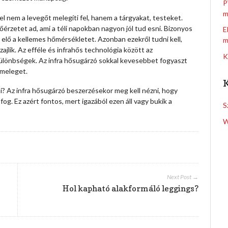
P
m
el nem a levegőt melegíti fel, hanem a tárgyakat, testeket.
hőérzetet ad, ami a téli napokban nagyon jól tud esni. Bizonyos
E
k elő a kellemes hőmérsékletet.
Azonban ezekről tudni kell,
m
zajlik. Az efféle és infrahős technológia között az
K
különbségek. Az infra hősugárzó sokkal kevesebbet fogyaszt
 meleget.
nni? Az infra hősugárzó beszerzésekor meg kell nézni, hogy
og. Ez azért fontos, mert igazából ezen áll vagy bukik a
S
W
Next Post →
Hol kapható alakformáló leggings?