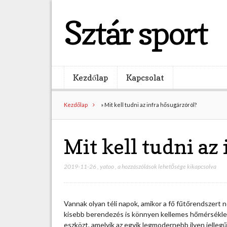
Sztár sport
Kezdőlap
Kapcsolat
Kezdőlap
»
Mit kell tudni az infra hősugárzóról?
Mit kell tudni az
2019-11-26
,
yatoo
,
M
a hozzászólások lehetősége kikapcsolva
i
t
k
Vannak olyan téli napok, amikor a fő fűtőrendszert n
e
kisebb berendezés is könnyen kellemes hőmérsékle
l
eszközt, amelyik az egyik legmodernebb ilyen jelle