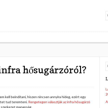
 infra hősugárzóról?
L
L
2
em kell beindítani, hiszen nincsen annyira hideg, ezért egy
A
tet tud teremteni.
Rengetegen választják az infra hősugárzó
gű szerkezet manapság.