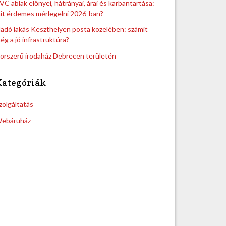
VC ablak előnyei, hátrányai, árai és karbantartása:
it érdemes mérlegelni 2026-ban?
ladó lakás Keszthelyen posta közelében: számít
ég a jó infrastruktúra?
orszerű irodaház Debrecen területén
Kategóriák
zolgáltatás
ebáruház