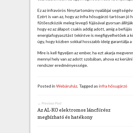
l
t
Ez az infravörös fénytartomány nyalábjai segítségév
u
Ezért is van az, hogy az infra hősugárzó tartósan jó 
d
fűtőeszközök meleg levegő fújásával gyorsan állítjá
n
hogy ez az állapot csakis addig adott, amíg a befújás 
i
energiafogyasztást tekintve is megfigyelhetőek a 
a
úgy, hogy közben sokkal hosszabb ideig garantálja a
z
i
Mire is kell figyeljen az ember, ha ezt akarja megve
n
mennyi hely van az adott szobában, ahova ez kerülni f
f
rendszer eredményessége.
r
a
h
Posted in
Webáruház
. Tagged as
infra hősugárzó
ő
s
u
← Previous Post
g
Az AL-KO elektromos láncfűrész
á
megbízható és hatékony
r
z
ó