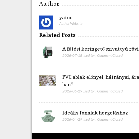
Author
r
ó
yatoo
l
Author Website
?
b
Related Posts
e
j
A fűtési keringető szivattyú rö
e
2026-07-18
,
seditor
,
Comment Closed
g
y
z
PVC ablak előnyei, hátrányai, á
é
ban?
s
h
2026-06-29
,
seditor
,
Comment Closed
e
z
Ideális fonalak horgoláshoz
2026-04-29
,
seditor
,
Comment Closed