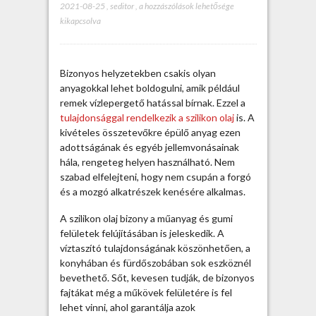
2021-08-25
,
seditor
,
M
a hozzászólások lehetősége
kikapcsolva
i
t
k
e
Bizonyos helyzetekben csakis olyan
l
anyagokkal lehet boldogulni, amik például
l
remek vízlepergető hatással bírnak. Ezzel a
t
tulajdonsággal rendelkezik a szilikon olaj
is. A
u
kivételes összetevőkre épülő anyag ezen
d
adottságának és egyéb jellemvonásainak
n
hála, rengeteg helyen használható. Nem
i
szabad elfelejteni, hogy nem csupán a forgó
a
és a mozgó alkatrészek kenésére alkalmas.
s
z
A szilikon olaj bizony a műanyag és gumi
i
felületek felújításában is jeleskedik. A
l
víztaszító tulajdonságának köszönhetően, a
i
konyhában és fürdőszobában sok eszköznél
k
bevethető. Sőt, kevesen tudják, de bizonyos
o
fajtákat még a műkövek felületére is fel
n
lehet vinni, ahol garantálja azok