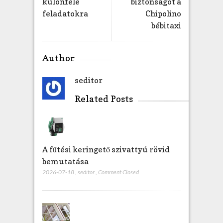
különféle
biztonságot a
feladatokra
Chipolino
bébitaxi
Author
seditor
Related Posts
A fűtési keringető szivattyú rövid
bemutatása
2026-07-18
,
seditor
,
Comment Closed