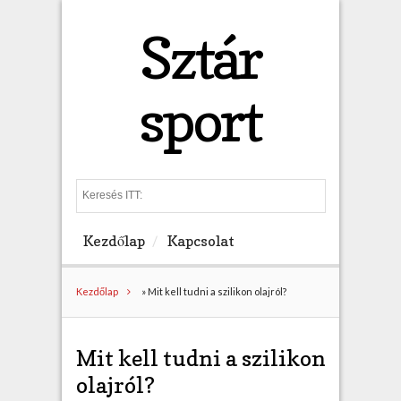
Sztár
sport
S
e
a
Kezdőlap
Kapcsolat
r
c
h
Kezdőlap
»
Mit kell tudni a szilikon olajról?
Mit kell tudni a szilikon
olajról?