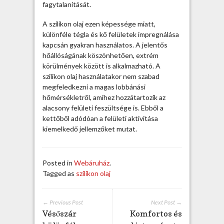
o
fagytalanítását.
l
a
A szilikon olaj ezen képessége miatt,
j
különféle tégla és kő felületek impregnálása
r
kapcsán gyakran használatos. A jelentős
ó
hőállóságának köszönhetően, extrém
l
körülmények között is alkalmazható. A
?
szilikon olaj használatakor nem szabad
b
megfeledkezni a magas lobbánási
e
hőmérsékletről, amihez hozzátartozik az
j
alacsony felületi feszültsége is. Ebből a
e
kettőből adódóan a felületi aktivitása
g
kiemelkedő jellemzőket mutat.
y
z
é
Posted in
Webáruház
.
s
Tagged as
szilikon olaj
h
e
z
← Previous Post
Next Post →
Vésőszár
Komfortos és