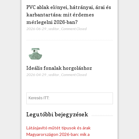
PVC ablak előnyei, hátrányai, árai és
karbantartása: mit érdemes
mérlegelni 2026-ban?
2026-06-29
,
seditor
,
Comment Closed
Ideális fonalak horgoláshoz
2026-04-29
,
seditor
,
Comment Closed
S
e
a
Legutóbbi bejegyzések
r
c
h
Látásjavító műtét típusok és árak
Magyarországon 2026-ban: mik a