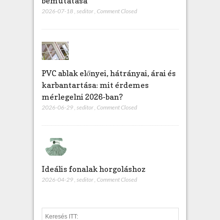
bemutatása
2026-07-18
,
seditor
,
Comment Closed
PVC ablak előnyei, hátrányai, árai és
karbantartása: mit érdemes
mérlegelni 2026-ban?
2026-06-29
,
seditor
,
Comment Closed
Ideális fonalak horgoláshoz
2026-04-29
,
seditor
,
Comment Closed
S