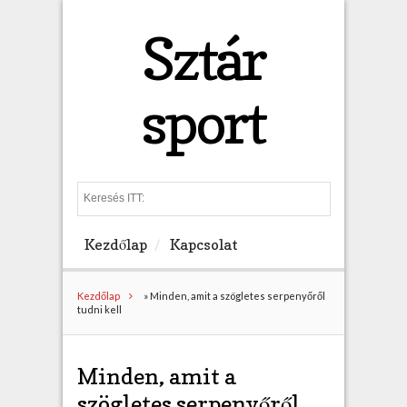
Sztár
sport
S
e
a
Kezdőlap
Kapcsolat
r
c
h
Kezdőlap
»
Minden, amit a szögletes serpenyőről
tudni kell
Minden, amit a
szögletes serpenyőről