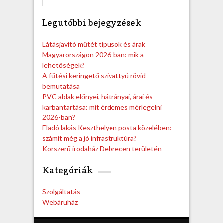
e
a
Legutóbbi bejegyzések
r
c
h
Látásjavító műtét típusok és árak
Magyarországon 2026-ban: mik a
lehetőségek?
A fűtési keringető szivattyú rövid
bemutatása
PVC ablak előnyei, hátrányai, árai és
karbantartása: mit érdemes mérlegelni
2026-ban?
Eladó lakás Keszthelyen posta közelében:
számít még a jó infrastruktúra?
Korszerű irodaház Debrecen területén
Kategóriák
Szolgáltatás
Webáruház