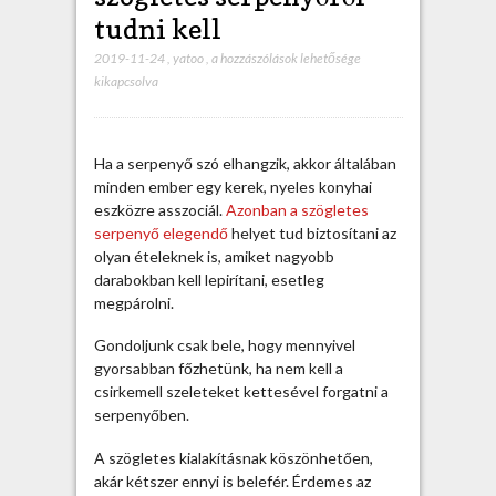
tudni kell
2019-11-24
,
yatoo
,
M
a hozzászólások lehetősége
kikapcsolva
i
n
d
e
Ha a serpenyő szó elhangzik, akkor általában
n
minden ember egy kerek, nyeles konyhai
,
eszközre asszociál.
Azonban a szögletes
a
serpenyő elegendő
helyet tud biztosítani az
m
olyan ételeknek is, amiket nagyobb
i
darabokban kell lepirítani, esetleg
t
megpárolni.
a
s
Gondoljunk csak bele, hogy mennyivel
z
gyorsabban főzhetünk, ha nem kell a
ö
csirkemell szeleteket kettesével forgatni a
g
serpenyőben.
l
e
A szögletes kialakításnak köszönhetően,
t
akár kétszer ennyi is belefér. Érdemes az