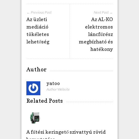
b
e
← Previous Post
Next Post →
Az üzleti
Az AL-KO
j
e
mediáció
elektromos
g
tökéletes
láncfűrész
y
lehetőség
megbízható és
z
hatékony
é
s
h
Author
e
z
yatoo
Author Website
Related Posts
A fűtési keringető szivattyú rövid