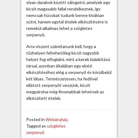
e
olyan darabok között válogatni, amelyek egy
s
kicsit magasabb fallal rendelkeznek, így
s
nemcsak húsokat tudunk benne kiválóan
e
sütni, hanem egytál ételek elkészítésére is
r
remekül alkalmas lehet a szögletes
p
serpenyő.
e
Arra viszont számítanunk kell, hogy a
n
tűzhelyen feltehetőleg kicsit nagyobb
y
helyet fog elfoglalni, mint a kerek kialakítású
ő
társai, azonban általában egy ebéd
r
elkészítéséhez elég a serpenyő és körülbelül
ő
két lábas. Természetesen, ha fedővel
l
ellátott serpenyőt veszünk, kicsit
t
megpárolva még finomabbak lehetnek az
u
elkészített ételek.
d
n
i
k
Posted in
Webáruház
.
e
Tagged as
szögletes
l
serpenyő
l