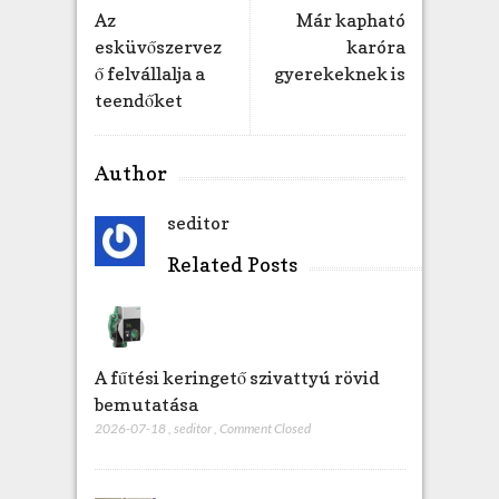
v
Az
Már kapható
e
esküvőszervez
karóra
v
ő felvállalja a
gyerekeknek is
ő
teendőket
k
n
e
k
Author
b
e
seditor
j
Related Posts
e
g
y
z
é
A fűtési keringető szivattyú rövid
s
bemutatása
h
e
2026-07-18
,
seditor
,
Comment Closed
z