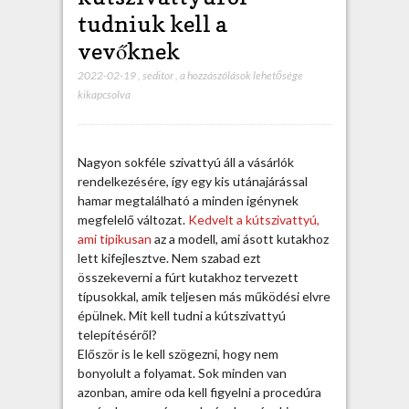
tudniuk kell a
vevőknek
2022-02-19
,
seditor
,
M
a hozzászólások lehetősége
kikapcsolva
i
n
d
e
Nagyon sokféle szivattyú áll a vásárlók
n
rendelkezésére, így egy kis utánajárással
,
hamar megtalálható a minden igénynek
a
megfelelő változat.
Kedvelt a kútszivattyú,
m
ami tipikusan
az a modell, ami ásott kutakhoz
i
lett kifejlesztve. Nem szabad ezt
t
összekeverni a fúrt kutakhoz tervezett
a
típusokkal, amik teljesen más működési elvre
k
épülnek. Mit kell tudni a kútszivattyú
ú
telepítéséről?
t
Először is le kell szögezni, hogy nem
s
bonyolult a folyamat. Sok minden van
z
azonban, amire oda kell figyelni a procedúra
i