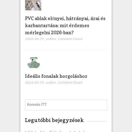
PVC ablak előnyei, hátrányai, árai és
karbantartása: mit érdemes
mérlegelni 2026-ban?
2026-06-29
,
seditor
,
Comment Closed
Ideális fonalak horgoláshoz
2026-04-29
,
seditor
,
Comment Closed
S
e
a
Legutóbbi bejegyzések
r
c
h