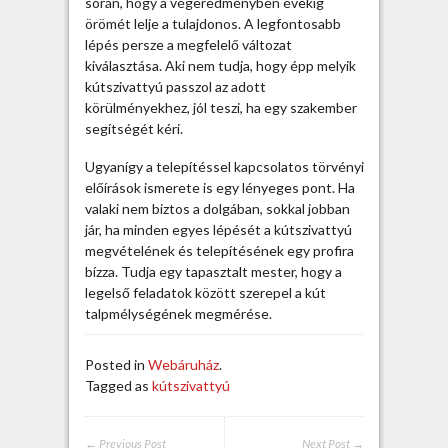
során, hogy a végeredményben évekig
v
örömét lelje a tulajdonos. A legfontosabb
a
lépés persze a megfelelő változat
t
kiválasztása. Aki nem tudja, hogy épp melyik
t
kútszivattyú passzol az adott
y
körülményekhez, jól teszi, ha egy szakember
ú
segítségét kéri.
r
ó
Ugyanígy a telepítéssel kapcsolatos törvényi
l
előírások ismerete is egy lényeges pont. Ha
t
valaki nem biztos a dolgában, sokkal jobban
u
jár, ha minden egyes lépését a kútszivattyú
d
megvételének és telepítésének egy profira
n
bízza. Tudja egy tapasztalt mester, hogy a
i
legelső feladatok között szerepel a kút
u
talpmélységének megmérése.
k
k
Posted in
Webáruház
.
e
Tagged as
kútszivattyú
l
l
a
← Previous Post
Next Post →