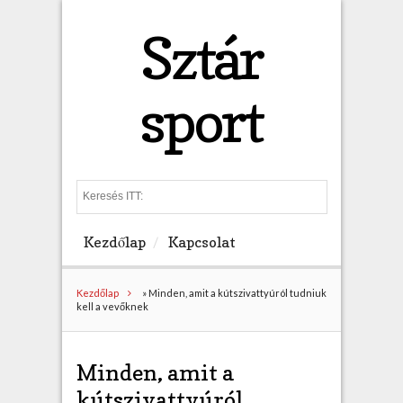
Sztár
sport
S
e
a
Kezdőlap
Kapcsolat
r
c
h
Kezdőlap
»
Minden, amit a kútszivattyúról tudniuk
kell a vevőknek
Minden, amit a
kútszivattyúról