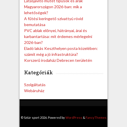
Látásjavító műtét típusok és árak
Magyarországon 2026-ban: mik a
lehetőségek?
A fűtési keringető szivattyú rövid
bemutatása
PVC ablak előnyei, hátrányai, árai és
karbantartása: mit érdemes mérlegelni
2026-ban?
Eladó lakás Keszthelyen posta közelében:
számít még a jó infrastruktúra?
Korszerű irodaház Debrecen területén
Kategóriák
Szolgáltatás
Webáruház
© Sztár sport 2026. Powered by
WordPress
&
FancyThemes