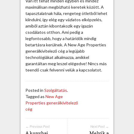
Van itt tehát minden egyben és mindez
maximálisan megbízható keretek között. A
tapasztalatnak hála, rengeteg ötletből lehet
kiindulni, így elég egy vázlatos elképzelés,
amiből aztán kibontakozik egy igazán
csodálatos otthon. Ami pedig a
legfontosabb, hogy a határidők mindig
betartásra kerülnek. A New Age Properties
generálkivitelező cég a legújabb
technológiákat alkalmazza, amikkel
garantáltan meg leszel elégedve! Nincs más
teendő csak felvenni velük a kapcsolatot.
Posted in
Szolgáltatás
.
Tagged as
New Age
Properties generálkivitelező
cég
← Previous Post
Next Post →
A konyhai
Melyik a