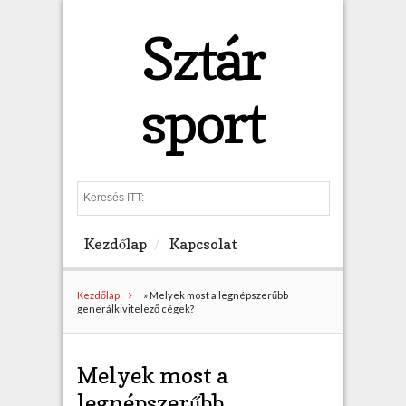
Sztár
sport
S
e
a
Kezdőlap
Kapcsolat
r
c
h
Kezdőlap
»
Melyek most a legnépszerűbb
generálkivitelező cégek?
Melyek most a
legnépszerűbb