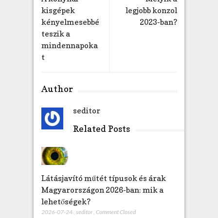
kisgépek
legjobb konzol
kényelmesebbé
2023-ban?
teszik a
mindennapoka
t
Author
seditor
Related Posts
Látásjavító műtét típusok és árak
Magyarországon 2026-ban: mik a
lehetőségek?
2026-07-24
,
seditor
,
Comment Closed