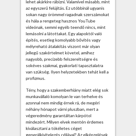
lehet akárkire rábízni. Valamivel másabb, mint
z
az egyszerű felújítás. Ez utóbbinál ugyanis
e
sokan nagy örömmel ragadnak szerszámokat
r
és hála a rengeteg hasznos YouTube
ű
videónak, semmi egyéb teendő nincs, mint
b
lemásolni a látottakat. Egy alapoktól való
b
építés, esetleg komolyabb bővítés vagy
g
mélyreható átalakítás viszont már olyan
e
jellegű szakértelmet követel, amihez
n
nagyobb, precízebb felszereltségre és
e
sokéves szakmai, gyakorlati tapasztalatra
r
van szükség. Ilyen helyzetekben tehát kell a
á
profizmus.
l
k
Tény, hogy a szakemberhiány miatt elég sok
i
munkavállaló komolyan le van terhelve és
v
azonnal nem mindig érnek rá, de megéri
i
néhány hónapot várni pluszban, mert a
t
végeredmény garantáltan kárpótol
e
mindezért. Milyen elvek mentén érdemes
l
kiválasztani a tökéletes céget
e
generálkivitelezés céljával? Az elképzelések