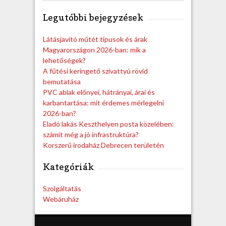
a
Legutóbbi bejegyzések
r
c
h
Látásjavító műtét típusok és árak
Magyarországon 2026-ban: mik a
lehetőségek?
A fűtési keringető szivattyú rövid
bemutatása
PVC ablak előnyei, hátrányai, árai és
karbantartása: mit érdemes mérlegelni
2026-ban?
Eladó lakás Keszthelyen posta közelében:
számít még a jó infrastruktúra?
Korszerű irodaház Debrecen területén
Kategóriák
Szolgáltatás
Webáruház