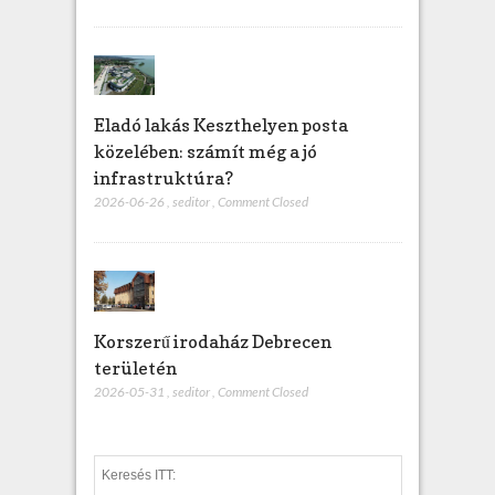
Eladó lakás Keszthelyen posta
közelében: számít még a jó
infrastruktúra?
2026-06-26
,
seditor
,
Comment Closed
Korszerű irodaház Debrecen
területén
2026-05-31
,
seditor
,
Comment Closed
S
e