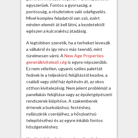
z
egyszerűek. Fontos a gyorsaság, a
ő
pontosság, a részletekre való odafigyelés.
c
Mivel komplex feladatról van szó, ezért
é
minden elemét át kell látni, a kezdetektől
g
egészen a kulcsrakész átadásig.
e
k
A legtöbben szeretik, ha a terheket leveszik
?
a vállukról és így nincs más teendő, mint
b
türelmesen várni. A
New Age Properties
e
generálkivitelező cég
is egyre népszerűbb.
j
Ez nem véletlen, ugyanis széles palettát
e
fednek le a teljeskörű felújítástól kezdve, a
g
családi vagy zöld ház építésén át, az okos
y
otthon kivitelezésig. Nem jelent problémát a
z
panellakás felújítása vagy az épületgépészeti
é
rendszerek kiépítése. A szakemberek
s
értenek a burkoláshoz, festéshez,
h
nyílászárók cseréjéhez, a hőszivattyú
e
telepítéséhez és az egyre inkább fontos
z
hőszigeteléshez.