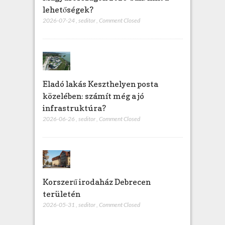
lehetőségek?
2026-07-24
,
seditor
,
Comment Closed
Eladó lakás Keszthelyen posta
közelében: számít még a jó
infrastruktúra?
2026-06-26
,
seditor
,
Comment Closed
Korszerű irodaház Debrecen
területén
2026-05-31
,
seditor
,
Comment Closed