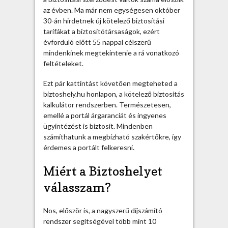
k
az évben. Ma már nem egységesen október
a
30-án hirdetnek új kötelező biztosítási
l
tarifákat a biztosítótársaságok, ezért
k
évforduló előtt 55 nappal célszerű
u
mindenkinek megtekintenie a rá vonatkozó
l
feltételeket.
á
t
Ezt pár kattintást követően megteheted a
o
biztoshely.hu honlapon, a kötelező biztosítás
r
kalkulátor rendszerben. Természetesen,
:
emellé a portál árgaranciát és ingyenes
M
ügyintézést is biztosít. Mindenben
i
számíthatunk a megbízható szakértőkre, így
é
érdemes a portált felkeresni.
r
t
Miért a Biztoshelyet
f
válasszam?
o
n
t
Nos, először is, a nagyszerű díjszámító
o
rendszer segítségével több mint 10