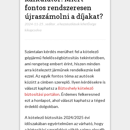
fontos rendszeresen
újraszámolni a díjakat?
2024-11-25
,
seditor
,
K
a hozzászólások lehetősége
kikapcsolva
ö
t
e
l
Számtalan kérdés merülhet fel a kötelező
e
gépjármű felelősségbiztosítás tekintetében,
z
ami rengeteg embert érint, hiszen minden
ő
arra kötelezett járműnek rendelkeznie kell
b
ezzel. Az egyik fontos téma az autósok
i
között a címben szereplő. Ilyen kérdésekre is
z
választ kaphatsz a
Biztoshely kötelező
t
biztosítási portálon
. Érdemes felkeresned
o
ezt a honlapot, ahol választ kaphatsz a téged
s
érdeklő dolgokban.
í
t
A kötelező biztosítás 2024/2025 évi
á
időszakában egyértelműen az várható, hogy
s
a biztosítási szerződést váltók száma eloszlik