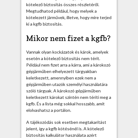
kötelező biztosítás összes részletéről.
l
Megtudhatod például, hogy melyek a
n
kötelezett járművek, illetve, hogy mire terjed
i
ki a kgfb biztosítás.
a
d
Mikor nem fizet a kgfb?
í
j
a
Vannak olyan kockázatok és károk, amelyek
k
esetén a kötelező biztosítás nem térít.
a
Például nem fizet arra a kárra, ami a károkozó
t
gépjárműben elhelyezett tárgyakban
?
keletkezett, amennyiben ezek nem a
b
gépjárműben utazók személyi használatára
e
szóló tárgyak. A károkozó gépjárműben
j
keletkezett károkat szintén nem téríti meg a
e
kgfb. És a lista még sokkal hosszabb, amit
g
elolvashatsz a portálon.
y
A tájékozódás sok esetben megtakarítást
z
jelent, így a kgfb kötésénél is. A kötelező
é
biztosítás kalkulátor használata azért
s