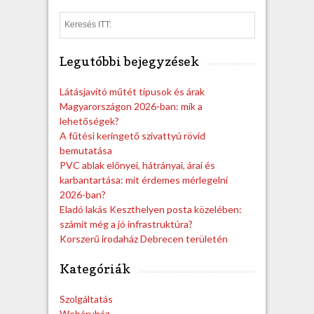
S
e
a
Legutóbbi bejegyzések
r
c
h
Látásjavító műtét típusok és árak
Magyarországon 2026-ban: mik a
lehetőségek?
A fűtési keringető szivattyú rövid
bemutatása
PVC ablak előnyei, hátrányai, árai és
karbantartása: mit érdemes mérlegelni
2026-ban?
Eladó lakás Keszthelyen posta közelében:
számít még a jó infrastruktúra?
Korszerű irodaház Debrecen területén
Kategóriák
Szolgáltatás
Webáruház