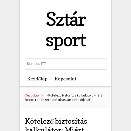
Sztár
sport
S
e
a
Kezdőlap
Kapcsolat
r
c
h
Kezdőlap
»
Kötelező biztosítás kalkulátor: Miért
fontos rendszeresen újraszámolni a díjakat?
Kötelező biztosítás
kalkulátor: Miért