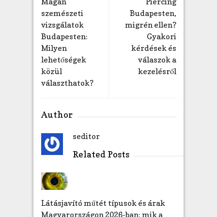
Magán
Piercing
szemészeti
Budapesten,
vizsgálatok
migrén ellen?
Budapesten:
Gyakori
Milyen
kérdések és
lehetőségek
válaszok a
közül
kezelésről
választhatok?
Author
seditor
Related Posts
Látásjavító műtét típusok és árak
Magyarországon 2026-ban: mik a