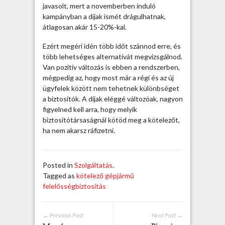
javasolt, mert a novemberben induló
h
kampányban a díjak ismét drágulhatnak,
e
átlagosan akár 15-20%-kal.
z
Ezért megéri idén több időt szánnod erre, és
több lehetséges alternatívát megvizsgálnod.
Van pozitív változás is ebben a rendszerben,
mégpedig az, hogy most már a régi és az új
ügyfelek között nem tehetnek különbséget
a biztosítók. A díjak eléggé változóak, nagyon
figyelned kell arra, hogy melyik
biztosítótársaságnál kötöd meg a kötelezőt,
ha nem akarsz ráfizetni.
Posted in
Szolgáltatás
.
Tagged as
kötelező gépjármű
felelősségbiztosítás
← Previous Post
Next Post →