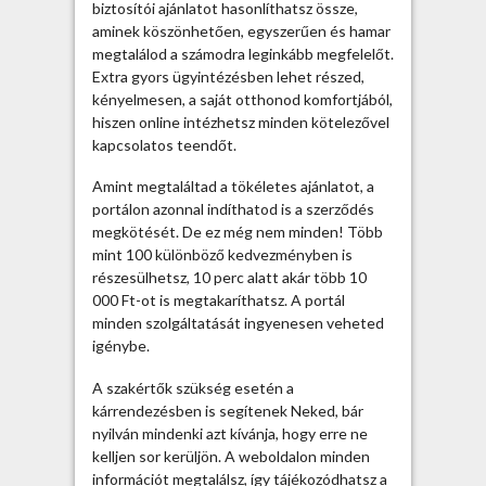
s
biztosítói ajánlatot hasonlíthatsz össze,
r
aminek köszönhetően, egyszerűen és hamar
e
megtalálod a számodra leginkább megfelelőt.
n
Extra gyors ügyintézésben lehet részed,
d
kényelmesen, a saját otthonod komfortjából,
s
hiszen online intézhetsz minden kötelezővel
z
kapcsolatos teendőt.
e
Amint megtaláltad a tökéletes ajánlatot, a
r
portálon azonnal indíthatod is a szerződés
e
megkötését. De ez még nem minden! Több
s
mint 100 különböző kedvezményben is
e
részesülhetsz, 10 perc alatt akár több 10
n
000 Ft-ot is megtakaríthatsz. A portál
ú
minden szolgáltatását ingyenesen veheted
j
igénybe.
r
a
A szakértők szükség esetén a
s
kárrendezésben is segítenek Neked, bár
z
nyilván mindenki azt kívánja, hogy erre ne
á
kelljen sor kerüljön. A weboldalon minden
m
információt megtalálsz, így tájékozódhatsz a
o