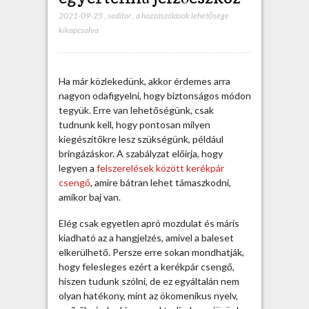
2021-09-25
,
seditor
,
K
a hozzászólások lehetősége
kikapcsolva
e
r
é
k
Ha már közlekedünk, akkor érdemes arra
p
nagyon odafigyelni, hogy biztonságos módon
á
tegyük. Erre van lehetőségünk, csak
r
tudnunk kell, hogy pontosan milyen
c
kiegészítőkre lesz szükségünk, például
s
bringázáskor. A szabályzat előírja, hogy
e
legyen a
felszerelések között kerékpár
n
csengő
, amire bátran lehet támaszkodni,
g
amikor baj van.
ő
a
Elég csak egyetlen apró mozdulat és máris
z
kiadható az a hangjelzés, amivel a baleset
e
elkerülhető. Persze erre sokan mondhatják,
g
hogy felesleges ezért a kerékpár csengő,
y
hiszen tudunk szólni, de ez egyáltalán nem
é
olyan hatékony, mint az ökomenikus nyelv,
r