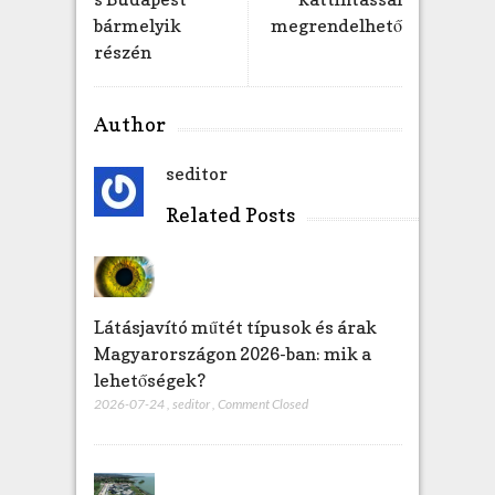
y
bármelyik
megrendelhető
z
részén
é
s
h
Author
e
z
seditor
Related Posts
Látásjavító műtét típusok és árak
Magyarországon 2026-ban: mik a
lehetőségek?
2026-07-24
,
seditor
,
Comment Closed