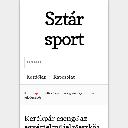
Sztár
sport
S
e
a
Kezdőlap
Kapcsolat
r
c
h
Kezdőlap
»
Kerékpár csengő az egyértelmű
jelzőeszköz
Kerékpár csengő az
egyértelmű jelzőeszköz