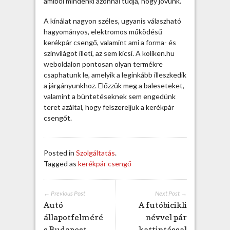
amiből mindenki azonnal tudja, hogy jövünk.
t
e
A kínálat nagyon széles, ugyanis válaszható
l
hagyományos, elektromos működésű
m
kerékpár csengő, valamint ami a forma- és
ű
színvilágot illeti, az sem kicsi. A koliken.hu
j
weboldalon pontosan olyan termékre
e
csaphatunk le, amelyik a leginkább illeszkedik
l
a járgányunkhoz. Előzzük meg a baleseteket,
z
valamint a büntetéseknek sem engedünk
ő
teret azáltal, hogy felszereljük a kerékpár
e
csengőt.
s
z
k
Posted in
Szolgáltatás
.
ö
Tagged as
kerékpár csengő
z
b
e
← Previous Post
Next Post →
j
Autó
A futóbicikli
e
állapotfelméré
névvel pár
g
s Budapest
kattintással