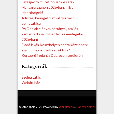
Látásjavító műtét típusok és árak
Magyarországon 2026-ban: mik a
lehetőségek?
A fűtési keringető szivattyú rövid
bemutatása
PVC ablak előnyei, hátrányai, árai és
karbantartása: mit érdemes mérlegelni
2026-ban?
Eladó lakás Keszthelyen posta közelében:
számít még a jó infrastruktúra?
Korszerű irodaház Debrecen területén
Kategóriák
Szolgáltatás
Webáruház
© Sztár sport 2026. Powered by
WordPress
&
FancyThemes