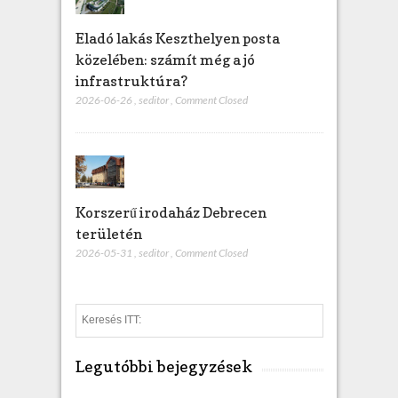
Eladó lakás Keszthelyen posta
közelében: számít még a jó
infrastruktúra?
2026-06-26
,
seditor
,
Comment Closed
Korszerű irodaház Debrecen
területén
2026-05-31
,
seditor
,
Comment Closed
S
e
a
Legutóbbi bejegyzések
r
c
h