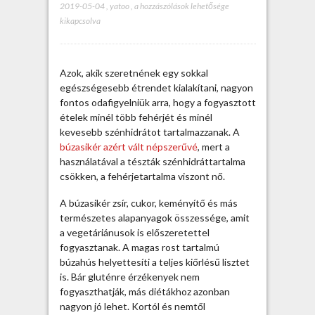
2019-05-04
,
yatoo
,
J
a hozzászólások lehetősége
kikapcsolva
ó
l
j
ö
Azok, akik szeretnének egy sokkal
n
egészségesebb étrendet kialakítani, nagyon
a
fontos odafigyelniük arra, hogy a fogyasztott
b
ételek minél több fehérjét és minél
ú
kevesebb szénhidrátot tartalmazzanak. A
z
búzasikér azért vált népszerűvé
, mert a
a
használatával a tészták szénhidráttartalma
s
csökken, a fehérjetartalma viszont nő.
i
k
A búzasikér zsír, cukor, keményítő és más
é
természetes alapanyagok összessége, amit
r
a vegetáriánusok is előszeretettel
,
fogyasztanak. A magas rost tartalmú
h
búzahús helyettesíti a teljes kiőrlésű lisztet
a
is. Bár gluténre érzékenyek nem
é
fogyaszthatják, más diétákhoz azonban
l
nagyon jó lehet. Kortól és nemtől