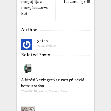
megújítja a
faszenes grill!
z
mozgásszerve
ket
Author
yatoo
Author Website
Related Posts
A fűtési keringető szivattyú rövid
bemutatása
2026-07-18
,
seditor
,
Comment Closed