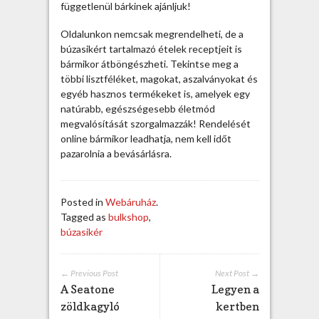
e
függetlenül bárkinek ajánljuk!
t
m
Oldalunkon nemcsak megrendelheti, de a
ó
búzasikért tartalmazó ételek receptjeit is
d
bármikor átböngészheti. Tekintse meg a
o
többi lisztféléket, magokat, aszalványokat és
t
egyéb hasznos termékeket is, amelyek egy
v
natúrabb, egészségesebb életmód
á
megvalósítását szorgalmazzák! Rendelését
l
online bármikor leadhatja, nem kell időt
t
pazarolnia a bevásárlásra.
b
e
j
Posted in
Webáruház
.
e
Tagged as
bulkshop
,
g
búzasikér
y
z
é
← Previous Post
Next Post →
s
A Seatone
Legyen a
h
zöldkagyló
kertben
e