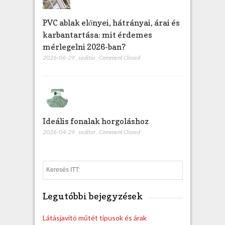
PVC ablak előnyei, hátrányai, árai és
karbantartása: mit érdemes
mérlegelni 2026-ban?
2026-06-29
,
seditor
,
Comment Closed
Ideális fonalak horgoláshoz
2026-04-29
,
seditor
,
Comment Closed
S
e
a
Legutóbbi bejegyzések
r
c
h
Látásjavító műtét típusok és árak