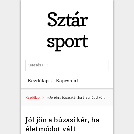
Sztár
sport
S
e
a
Kezdőlap
Kapcsolat
r
c
h
Kezdőlap
»
Jól jön a búzasikér, ha életmódot vált
Jól jön a búzasikér, ha
életmódot vált