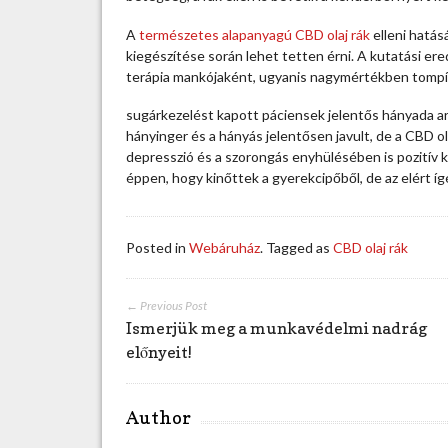
h
a
A
természetes alapanyagú CBD olaj rák
elleni hatás
t
kiegészítése során lehet tetten érni. A kutatási ere
a
terápia mankójaként, ugyanis nagymértékben tompít
C
B
sugárkezelést kapott páciensek jelentős hányada arr
D
hányinger és a hányás jelentősen javult, de a CBD ol
o
depresszió és a szorongás enyhülésében is pozitív k
l
éppen, hogy kinőttek a gyerekcipőből, de az elért 
a
j
r
Posted in
Webáruház
. Tagged as
CBD olaj rák
á
k
e
← Previous Post
s
Ismerjük meg a munkavédelmi nadrág
e
előnyeit!
t
é
n
Author
?
b