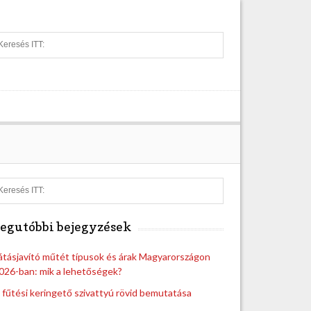
S
e
a
r
c
h
S
e
a
egutóbbi bejegyzések
r
c
h
átásjavító műtét típusok és árak Magyarországon
026-ban: mik a lehetőségek?
 fűtési keringető szivattyú rövid bemutatása