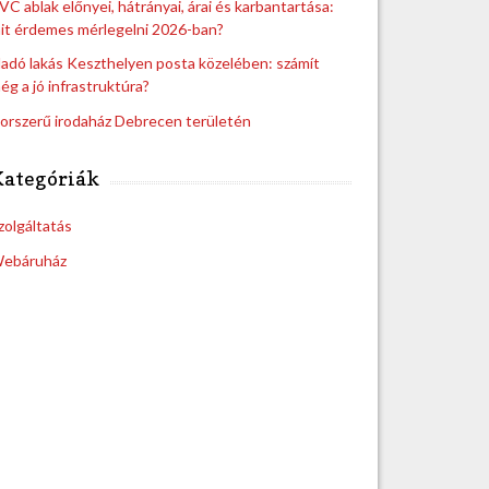
VC ablak előnyei, hátrányai, árai és karbantartása:
it érdemes mérlegelni 2026-ban?
ladó lakás Keszthelyen posta közelében: számít
ég a jó infrastruktúra?
orszerű irodaház Debrecen területén
Kategóriák
zolgáltatás
ebáruház