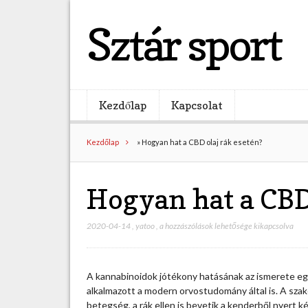
Sztár sport
Kezdőlap
Kapcsolat
Kezdőlap
»
Hogyan hat a CBD olaj rák esetén?
Hogyan hat a CBD
2020-04-14
,
yatoo
,
H
a hozzászólások lehetősége kikapcsolva
o
g
y
A kannabinoidok jótékony hatásának az ismerete eg
a
alkalmazott a modern orvostudomány által is. A sz
n
betegség, a rák ellen is bevetik a kenderből nyert 