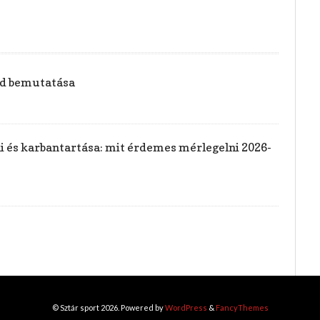
vid bemutatása
rai és karbantartása: mit érdemes mérlegelni 2026-
© Sztár sport 2026. Powered by
WordPress
&
FancyThemes