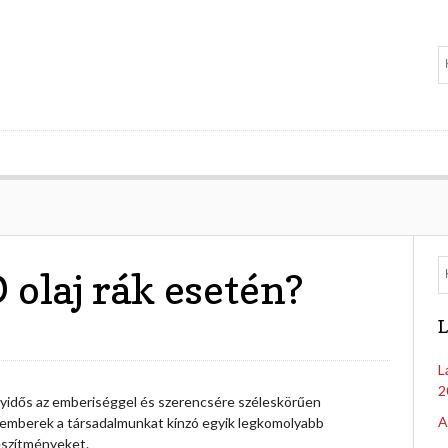
 olaj rák esetén?
L
L
2
yidős az emberiséggel és szerencsére széleskörűen
A
akemberek a társadalmunkat kínzó egyik legkomolyabb
készítményeket.