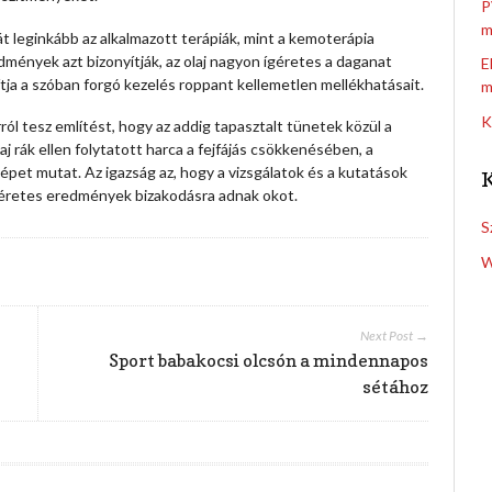
P
m
át leginkább az alkalmazott terápiák, mint a kemoterápia
dmények azt bizonyítják, az olaj nagyon ígéretes a daganat
E
ja a szóban forgó kezelés roppant kellemetlen mellékhatásait.
m
K
ól tesz említést, hogy az addig tapasztalt tünetek közül a
aj rák ellen folytatott harca a fejfájás csökkenésében, a
épet mutat. Az igazság az, hogy a vizsgálatok és a kutatások
ígéretes eredmények bizakodásra adnak okot.
S
W
Next Post →
Sport babakocsi olcsón a mindennapos
sétához