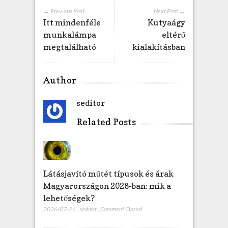
t
← Previous Post
Next Post →
ő
Itt mindenféle
Kutyaágy
d
munkalámpa
eltérő
é
megtalálható
kialakításban
s
h
e
Author
z
b
seditor
e
j
Related Posts
e
g
y
z
é
Látásjavító műtét típusok és árak
s
Magyarországon 2026-ban: mik a
h
lehetőségek?
e
2026-07-24
,
seditor
,
Comment Closed
z