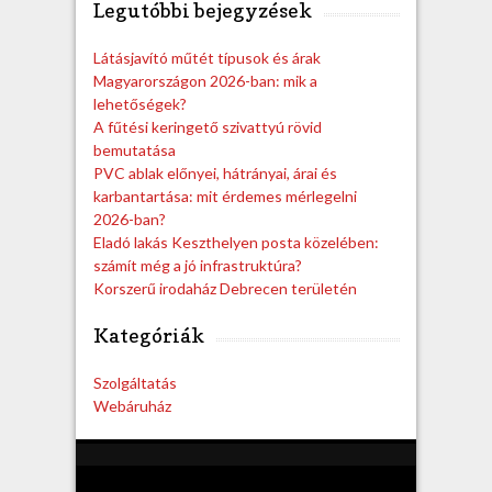
Legutóbbi bejegyzések
r
c
h
Látásjavító műtét típusok és árak
Magyarországon 2026-ban: mik a
lehetőségek?
A fűtési keringető szivattyú rövid
bemutatása
PVC ablak előnyei, hátrányai, árai és
karbantartása: mit érdemes mérlegelni
2026-ban?
Eladó lakás Keszthelyen posta közelében:
számít még a jó infrastruktúra?
Korszerű irodaház Debrecen területén
Kategóriák
Szolgáltatás
Webáruház