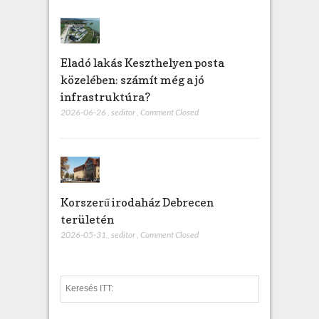
Eladó lakás Keszthelyen posta
közelében: számít még a jó
infrastruktúra?
2026-06-26
,
seditor
,
Comment Closed
Korszerű irodaház Debrecen
területén
2026-05-31
,
seditor
,
Comment Closed
S
e
a