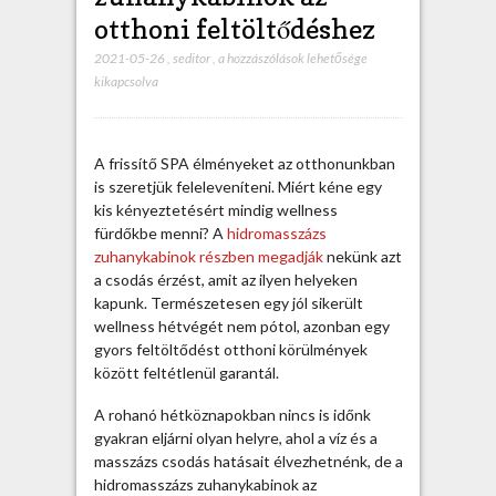
otthoni feltöltődéshez
2021-05-26
,
seditor
,
H
a hozzászólások lehetősége
kikapcsolva
i
d
r
o
A frissítő SPA élményeket az otthonunkban
m
is szeretjük feleleveníteni. Miért kéne egy
a
kis kényeztetésért mindig wellness
s
fürdőkbe menni? A
hidromasszázs
s
zuhanykabinok részben megadják
nekünk azt
z
a csodás érzést, amit az ilyen helyeken
á
kapunk. Természetesen egy jól sikerült
z
wellness hétvégét nem pótol, azonban egy
s
gyors feltöltődést otthoni körülmények
z
között feltétlenül garantál.
u
h
A rohanó hétköznapokban nincs is időnk
a
gyakran eljárni olyan helyre, ahol a víz és a
n
masszázs csodás hatásait élvezhetnénk, de a
y
hidromasszázs zuhanykabinok az