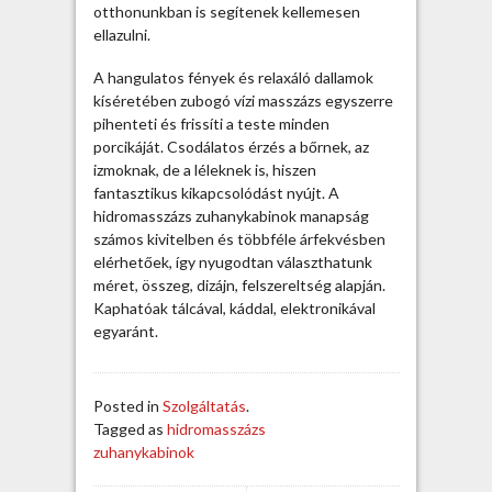
k
otthonunkban is segítenek kellemesen
a
ellazulni.
b
i
A hangulatos fények és relaxáló dallamok
n
kíséretében zubogó vízi masszázs egyszerre
o
pihenteti és frissíti a teste minden
k
porcikáját. Csodálatos érzés a bőrnek, az
a
izmoknak, de a léleknek is, hiszen
z
fantasztikus kikapcsolódást nyújt. A
o
hidromasszázs zuhanykabinok manapság
t
számos kivitelben és többféle árfekvésben
t
elérhetőek, így nyugodtan választhatunk
h
méret, összeg, dizájn, felszereltség alapján.
o
Kaphatóak tálcával, káddal, elektronikával
n
egyaránt.
i
f
e
Posted in
Szolgáltatás
.
l
Tagged as
hidromasszázs
t
zuhanykabinok
ö
l