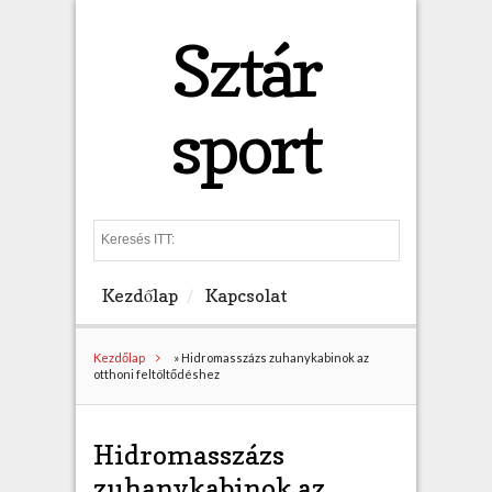
Sztár
sport
S
e
a
Kezdőlap
Kapcsolat
r
c
h
Kezdőlap
»
Hidromasszázs zuhanykabinok az
otthoni feltöltődéshez
Hidromasszázs
zuhanykabinok az