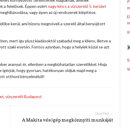
yelmes környezetet teremtenek maguknak, aminek
P
ek a felelősek. Éppen ezért
nagy kincs a vízszerelő 5. kerület
m
 meghibásodása, vagy épen az új rendszerek kiépítése.
E
m
dőbe kerül, ami bizony megnöveli a szerelő által benyújtott
K
ben, mert így plusz kiadásoktól szabadul meg a kliens, illetve a
vott szaki esetén. Fontos azonban, hogy a helyiek közül se azt
S
er aranyat ér, ellenben a megbízhatatlan szerelőkkel. Hívja
W
ígérjük, hogy gyorsan, hatékonyan oldjuk majd meg a
ott otthoni kényelméből!
let
,
vízszerelő Budapest
Next Post →
A Makita vésőgép megkönnyíti munkáját