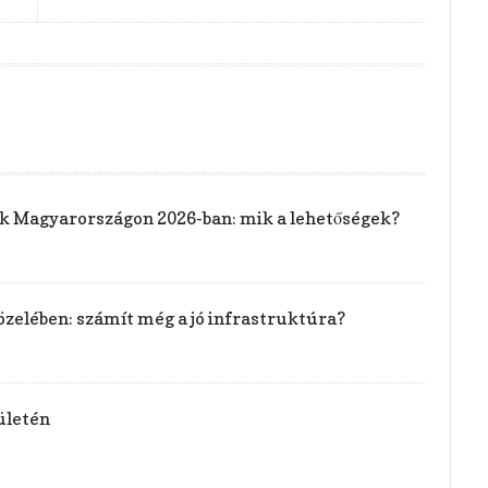
rak Magyarországon 2026-ban: mik a lehetőségek?
özelében: számít még a jó infrastruktúra?
ületén