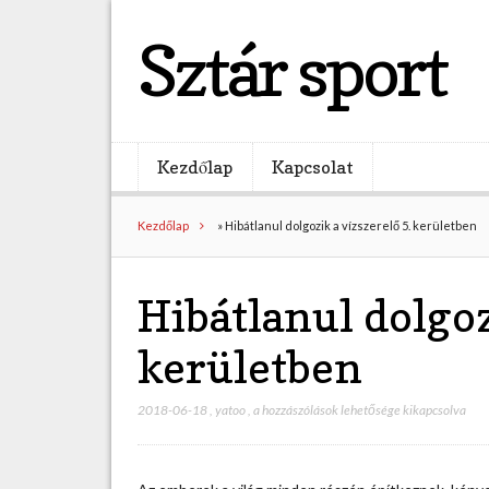
Sztár sport
Kezdőlap
Kapcsolat
Kezdőlap
»
Hibátlanul dolgozik a vízszerelő 5. kerületben
Hibátlanul dolgoz
kerületben
2018-06-18
,
yatoo
,
H
a hozzászólások lehetősége kikapcsolva
i
b
á