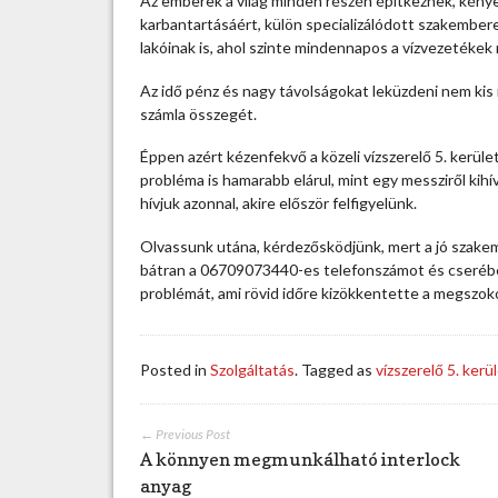
Az emberek a világ minden részén építkeznek, kén
t
karbantartásáért, külön specializálódott szakember
l
lakóinak is, ahol szinte mindennapos a vízvezetékek
a
n
Az idő pénz és nagy távolságokat leküzdeni nem kis i
u
számla összegét.
l
d
Éppen azért kézenfekvő a közeli vízszerelő 5. kerület
o
probléma is hamarabb elárul, mint egy messziről kihí
l
hívjuk azonnal, akire először felfigyelünk.
g
Olvassunk utána, kérdezősködjünk, mert a jó szakemb
o
bátran a 06709073440-es telefonszámot és cserébe 
z
problémát, ami rövid időre kizökkentette a megszok
i
k
a
v
Posted in
Szolgáltatás
. Tagged as
vízszerelő 5. kerü
í
z
s
← Previous Post
z
A könnyen megmunkálható interlock
e
anyag