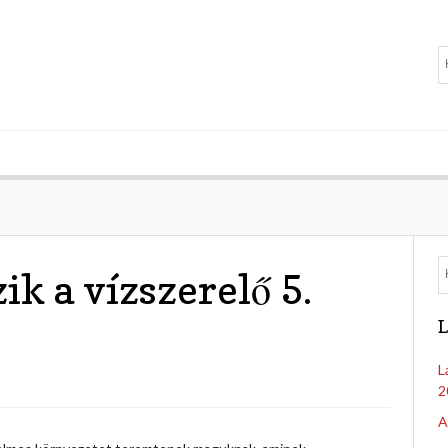
ik a vízszerelő 5.
L
L
2
A