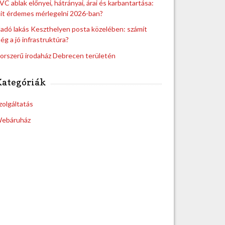
VC ablak előnyei, hátrányai, árai és karbantartása:
it érdemes mérlegelni 2026-ban?
ladó lakás Keszthelyen posta közelében: számít
ég a jó infrastruktúra?
orszerű irodaház Debrecen területén
Kategóriák
zolgáltatás
ebáruház