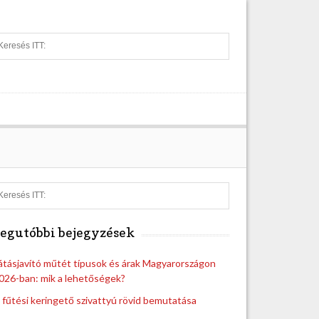
S
e
a
r
c
h
S
e
a
egutóbbi bejegyzések
r
c
h
átásjavító műtét típusok és árak Magyarországon
026-ban: mik a lehetőségek?
 fűtési keringető szivattyú rövid bemutatása