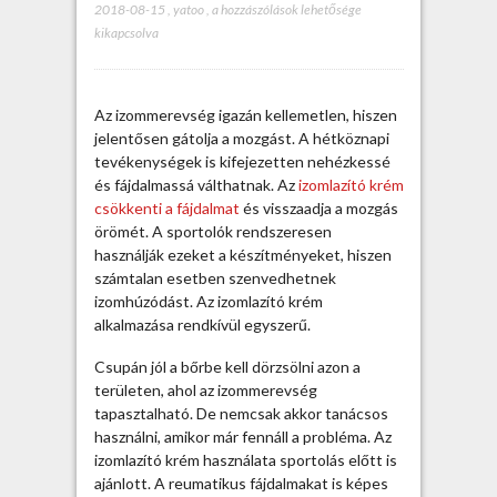
2018-08-15
,
yatoo
,
G
a hozzászólások lehetősége
kikapcsolva
y
o
r
s
Az izommerevség igazán kellemetlen, hiszen
a
jelentősen gátolja a mozgást. A hétköznapi
n
tevékenységek is kifejezetten nehézkessé
h
és fájdalmassá válthatnak. Az
izomlazító krém
a
csökkenti a fájdalmat
és visszaadja a mozgás
t
örömét. A sportolók rendszeresen
a
használják ezeket a készítményeket, hiszen
z
számtalan esetben szenvedhetnek
i
izomhúzódást. Az izomlazító krém
z
alkalmazása rendkívül egyszerű.
o
m
Csupán jól a bőrbe kell dörzsölni azon a
l
területen, ahol az izommerevség
a
tapasztalható. De nemcsak akkor tanácsos
z
használni, amikor már fennáll a probléma. Az
í
izomlazító krém használata sportolás előtt is
t
ajánlott. A reumatikus fájdalmakat is képes