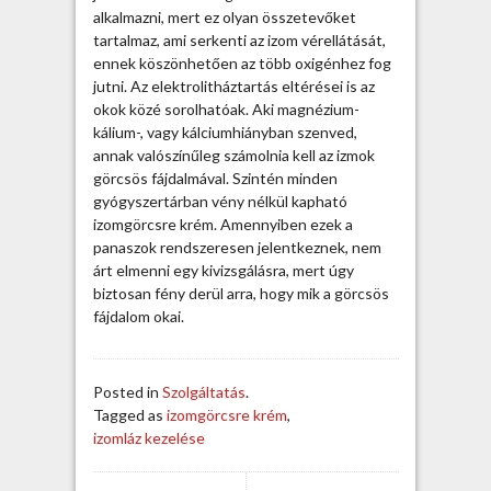
alkalmazni, mert ez olyan összetevőket
tartalmaz, ami serkenti az izom vérellátását,
ennek köszönhetően az több oxigénhez fog
jutni. Az elektrolitháztartás eltérései is az
okok közé sorolhatóak. Aki magnézium-
kálium-, vagy kálciumhiányban szenved,
annak valószínűleg számolnia kell az izmok
görcsös fájdalmával. Szintén minden
gyógyszertárban vény nélkül kapható
izomgörcsre krém. Amennyiben ezek a
panaszok rendszeresen jelentkeznek, nem
árt elmenni egy kivizsgálásra, mert úgy
biztosan fény derül arra, hogy mik a görcsös
fájdalom okai.
Posted in
Szolgáltatás
.
Tagged as
izomgörcsre krém
,
izomláz kezelése