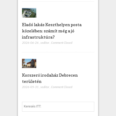
Eladó lakás Keszthelyen posta
közelében: számít még a jó
infrastruktúra?
2026-06-26
,
seditor
,
Comment Closed
Korszerű irodaház Debrecen
területén
2026-05-31
,
seditor
,
Comment Closed
S
e
a