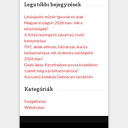
Legutóbbi bejegyzések
r
c
h
Látásjavító műtét típusok és árak
Magyarországon 2026-ban: mik a
lehetőségek?
A fűtési keringető szivattyú rövid
bemutatása
PVC ablak előnyei, hátrányai, árai és
karbantartása: mit érdemes mérlegelni
2026-ban?
Eladó lakás Keszthelyen posta közelében:
számít még a jó infrastruktúra?
Korszerű irodaház Debrecen területén
Kategóriák
Szolgáltatás
Webáruház