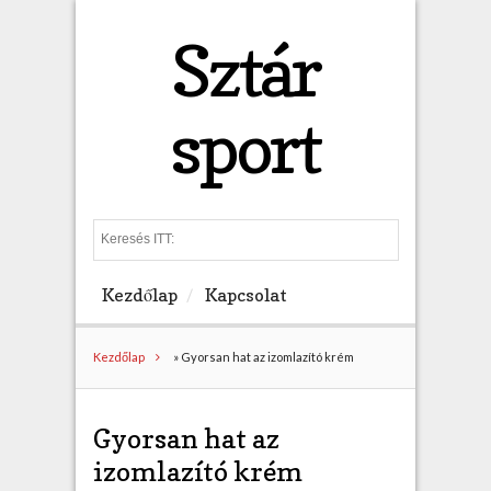
Sztár
sport
S
e
a
Kezdőlap
Kapcsolat
r
c
h
Kezdőlap
»
Gyorsan hat az izomlazító krém
Gyorsan hat az
izomlazító krém