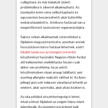
ó
csillapítani, és már kialakult ízületi
k
problémákra is sikerrel alkalmazható. Az
r
izomlazító krém vény nélkül kapható és
é
egyszerűen beszerezhető, akár különféle
m
webáruházakból is. Jótékony hatással van a
b
megerőltetett izomszövet regenerációjára.
e
j
Sajnos sokan alkalmaznak szteroidokat a
e
fájdalom megszüntetésére, azonban ennek
g
hosszútávon káros hatásai lehetnek, ezért
y
inkább tanácsos az izomgörcsre krém
z
készítményt használni. Nagyon ritkán fordul
é
elő kellemetlen mellékhatás hiszen csak
s
akkor van probléma, ha az adott
h
készítményben olyan anyag található, ami
e
esetleg allergiás reakciót válthat ki. Az ilyen
z
jellegű görcsök teljesen váratlanul érhetik az
embert, akár sportolás, akár alvás közben is.
Az oka például visszérbetegség is lehet,
mivel a kínzó fájdalom az oxigén hiány miatt
jelentkezik. Az izomgörcsre krémet kell