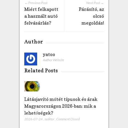
← Previous Post
Next Post →
Miért felkapott
Párásító, az
a használt autó
olcsó
felvásárlás?
megoldás!
Author
yatoo
Author Website
Related Posts
Látásjavító műtét típusok és árak
Magyarországon 2026-ban: mik a
lehetőségek?
2026-07-24
,
seditor
,
Comment Closed