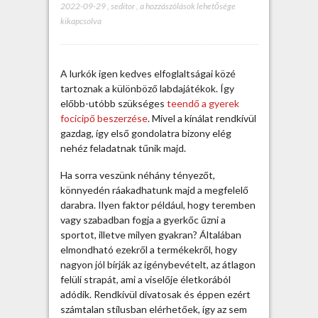
2022-09-29
,
seditor
,
G
a hozzászólások lehetősége
kikapcsolva
y
e
r
e
A lurkók igen kedves elfoglaltságai közé
k
tartoznak a különböző labdajátékok. Így
f
előbb-utóbb szükséges
teendő a gyerek
o
focicipő beszerzése
. Mivel a kínálat rendkívül
c
gazdag, így első gondolatra bizony elég
i
nehéz feladatnak tűnik majd.
c
i
Ha sorra veszünk néhány tényezőt,
p
könnyedén ráakadhatunk majd a megfelelő
ő
darabra. Ilyen faktor például, hogy teremben
k
vagy szabadban fogja a gyerkőc űzni a
e
sportot, illetve milyen gyakran?
Általában
d
elmondható ezekről a termékekről, hogy
v
nagyon jól bírják az igénybevételt, az átlagon
e
felüli strapát, ami a viselője életkorából
z
adódik. Rendkívül divatosak és éppen ezért
ő
számtalan stílusban elérhetőek, így az sem