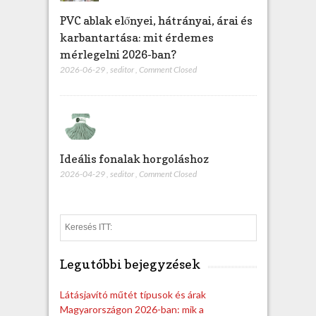
PVC ablak előnyei, hátrányai, árai és
karbantartása: mit érdemes
mérlegelni 2026-ban?
2026-06-29
,
seditor
,
Comment Closed
Ideális fonalak horgoláshoz
2026-04-29
,
seditor
,
Comment Closed
S
e
a
Legutóbbi bejegyzések
r
c
h
Látásjavító műtét típusok és árak
Magyarországon 2026-ban: mik a