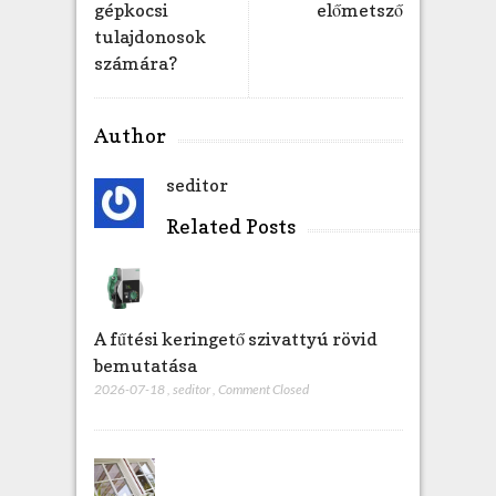
gépkocsi
előmetsző
tulajdonosok
számára?
Author
seditor
Related Posts
A fűtési keringető szivattyú rövid
bemutatása
2026-07-18
,
seditor
,
Comment Closed