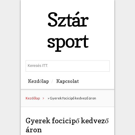
Sztár
sport
S
e
a
Kezdőlap
Kapcsolat
r
c
h
Kezdőlap
»
Gyerek focicipő kedvező áron
Gyerek focicipő kedvező
áron