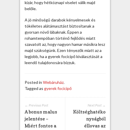
á
kizár, hogy hétköznapi viselet válik majd
r
belőle.
o
n
A jó minőségű darabok kényelmesek és
b
tökéletes alátámasztást biztosítanak a
e
gyorsan növő lábaknak. Éppen a
j
rohamtempóban történő fejlődés miatt
e
szavatolt az, hogy nagyon hamar másikra lesz
g
majd szükségünk. Ezen tényezők miatt az a
y
legjobb, ha a gyerek focicipő kiválasztását a
z
leendő tulajdonosára bízzuk.
é
s
h
Posted in
Webáruház
.
e
Tagged as
gyerek focicipő
z
← Previous Post
Next Post →
A bonus malus
Költséghatéko
jelentése –
nyságból
Miért fontos a
éllovas az