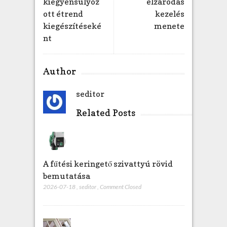
kiegyensúlyoz
elzáródás
ott étrend
kezelés
kiegészítéseké
menete
nt
Author
seditor
Related Posts
A fűtési keringető szivattyú rövid
bemutatása
2026-07-18
,
seditor
,
Comment Closed