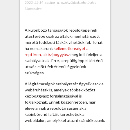
2023-11-19
,
seditor
,
G
a hozzászólások lehetősége
kikapcsolva
a
z
d
a
A különböző társaságok repülőgépeinek
g
utasterébe csak az általuk meghatározott
k
méretű fedélzeti táskák vihetőek fel. Tehát,
é
ha nem akarunk
kellemetlenséget a
z
reptéren, a kézipoggyász
meg kell feleljen a
i
szabályzatnak. Erre, a repülőgéppel történő
p
utazás előtt feltétlenül figyelnünk
o
szükséges.
g
g
A légitársaságok szabályzatát figyelik azok a
y
webáruházak is, amelyek többek között
á
kézipoggyász forgalmazásával is
s
foglalkoznak. Ennek köszönhetően, már
z
eleve annak a repülőtársaságnak a
k
kabinbőrönd fajtáit kereshetjük a
a
weboldalon, amelyikkel utazni szándékozunk.
t