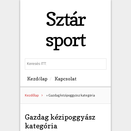
Sztár
sport
S
e
a
Kezdőlap
Kapcsolat
r
c
h
Kezdőlap
»
Gazdag kézipoggyász kategória
Gazdag kézipoggyász
kategória