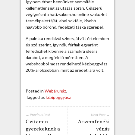
e
Így nem érhet bennünket semmiféle
g
kellemetlenség az utazás során. Célszerű
ó
végignézni a hatizsakom.hu online szaküzlet
r
termékpalettáját, ahol sokféle, kisebb-
i
nagyobb bőrönd, fedélzeti táska szerepel.
a
A paletta rendkívül színes, átvitt értelemben
b
és szó szerint, így nők, férfiak egyaránt
e
felfedezhetik benne a számukra ideális
j
darabot, a megfelelő méretben. A
e
webshopból most rendelhető kézipoggyász
g
20%-al olcsóbban, mint az eredeti ára volt.
y
z
é
s
Posted in
Webáruház
.
h
Tagged as
kézipoggyász
e
z
← Previous Post
Next Post →
C vitamin
A szemfenéki
gyerekeknek a
vénás