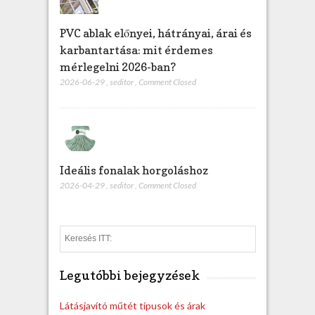
PVC ablak előnyei, hátrányai, árai és
karbantartása: mit érdemes
mérlegelni 2026-ban?
2026-06-29
,
seditor
,
Comment Closed
Ideális fonalak horgoláshoz
2026-04-29
,
seditor
,
Comment Closed
S
e
a
Legutóbbi bejegyzések
r
c
h
Látásjavító műtét típusok és árak