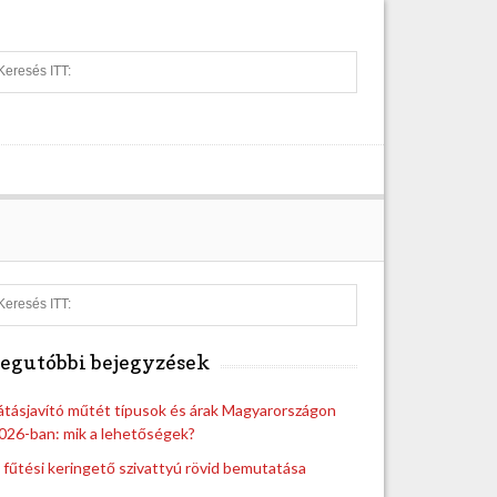
S
e
a
r
c
h
S
e
a
egutóbbi bejegyzések
r
c
h
átásjavító műtét típusok és árak Magyarországon
026-ban: mik a lehetőségek?
 fűtési keringető szivattyú rövid bemutatása