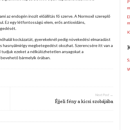
P
m
mi az endogén inozit előállítás fő szerve.
A Normoxil szereplő
E
ul. Ez egy létfontosságú elem, erős antioxidáns,
m
egedését.
K
mőhalál kockázatát, gyerekeknél pedig növekedési elmaradást
és hasnyálmirigy megbetegedést okozhat. Szerencsére itt van a
ni tudjuk ezeket a nélkülözhetetlen anyagokat a
i bevehető bármelyik órában.
S
W
Next Post →
Éjjeli fény a kicsi szobájába