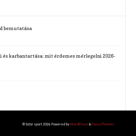
vid bemutatása
rai és karbantartása: mit érdemes mérlegelni 2026-
© Sztár sport 2026. Powered by
WordPress
&
FancyThemes