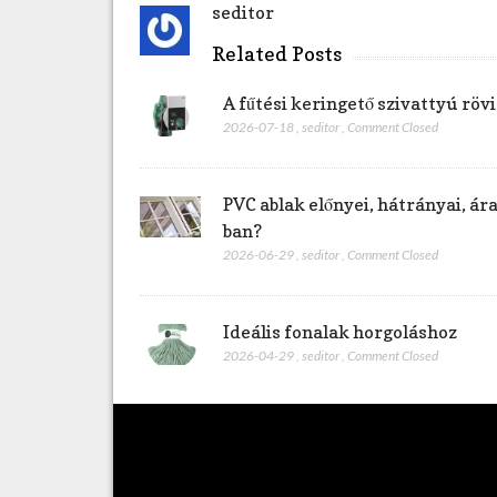
seditor
g
y
Related Posts
z
é
A fűtési keringető szivattyú rö
s
2026-07-18
,
seditor
,
Comment Closed
h
e
z
PVC ablak előnyei, hátrányai, á
ban?
2026-06-29
,
seditor
,
Comment Closed
Ideális fonalak horgoláshoz
2026-04-29
,
seditor
,
Comment Closed