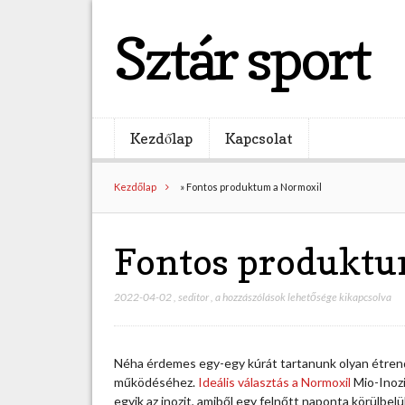
Sztár sport
Kezdőlap
Kapcsolat
Kezdőlap
»
Fontos produktum a Normoxil
Fontos produktu
2022-04-02
,
seditor
,
F
a hozzászólások lehetősége kikapcsolva
o
n
t
Néha érdemes egy-egy kúrát tartanunk olyan étrend
o
működéséhez.
Ideális választás a Normoxil
Mio-Inozi
s
egyik az inozit, amiből egy felnőtt naponta körülbel