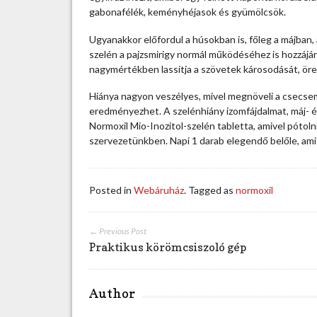
p
gabonafélék, keményhéjasok és gyümölcsök.
r
o
Ugyanakkor előfordul a húsokban is, főleg a májban, a
d
szelén a pajzsmirigy normál működéséhez is hozzájár
u
nagymértékben lassítja a szövetek károsodását, ör
k
t
Hiánya nagyon veszélyes, mivel megnöveli a csecse
u
eredményezhet. A szelénhiány izomfájdalmat, máj- 
m
Normoxil Mio-Inozitol-szelén tabletta, amivel pótol
a
szervezetünkben. Napi 1 darab elegendő belőle, am
N
o
r
Posted in
Webáruház
. Tagged as
normoxil
m
o
x
← Previous Post
i
Praktikus körömcsiszoló gép
l
b
e
Author
j
e