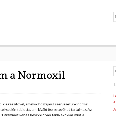
m a Normoxil
L
L
2
-kiegészítővel, amelyik hozzájárul szervezetünk normál
A
tol-szelén tabletta, ami kiváló összetevőket tartalmaz. Az
ül 1 grammot képes bevinni olyan táplálékokkal, mint a