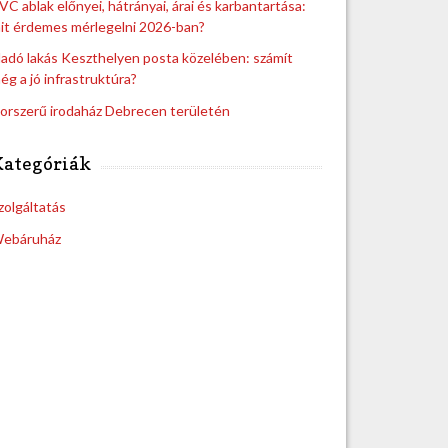
VC ablak előnyei, hátrányai, árai és karbantartása:
it érdemes mérlegelni 2026-ban?
ladó lakás Keszthelyen posta közelében: számít
ég a jó infrastruktúra?
orszerű irodaház Debrecen területén
Kategóriák
zolgáltatás
ebáruház