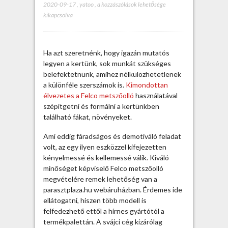
2020-09-17
,
yatoo
,
F
a hozzászólások lehetősége
kikapcsolva
e
l
c
o
Ha azt szeretnénk, hogy igazán mutatós
m
legyen a kertünk, sok munkát szükséges
e
belefektetnünk, amihez nélkülözhetetlenek
t
a különféle szerszámok is.
Kimondottan
s
élvezetes a Felco metszőolló
használatával
z
szépítgetni és formálni a kertünkben
ő
található fákat, növényeket.
o
l
Ami eddig fáradságos és demotiváló feladat
l
volt, az egy ilyen eszközzel kifejezetten
ó
kényelmessé és kellemessé válik. Kiváló
a
minőséget képviselő Felco metszőolló
j
megvételére remek lehetőség van a
á
parasztplaza.hu webáruházban. Érdemes ide
n
ellátogatni, hiszen több modell is
d
felfedezhető ettől a hírnes gyártótól a
é
termékpalettán.
A svájci cég kizárólag