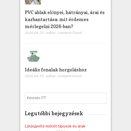
PVC ablak előnyei, hátrányai, árai és
karbantartása: mit érdemes
mérlegelni 2026-ban?
2026-06-29
,
seditor
,
Comment Closed
Ideális fonalak horgoláshoz
2026-04-29
,
seditor
,
Comment Closed
S
e
a
Legutóbbi bejegyzések
r
c
h
Látásjavító műtét típusok és árak