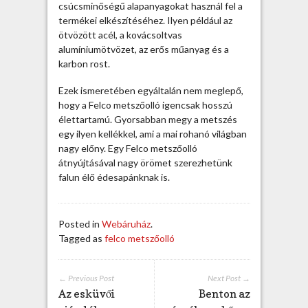
k
csúcsminőségű alapanyagokat használ fel a
b
termékei elkészítéséhez. Ilyen például az
a
ötvözött acél, a kovácsoltvas
i
alumíniumötvözet, az erős műanyag és a
s
karbon rost.
a
d
Ezek ismeretében egyáltalán nem meglepő,
h
hogy a Felco metszőolló igencsak hosszú
a
élettartamú. Gyorsabban megy a metszés
t
egy ilyen kellékkel, ami a mai rohanó világban
ó
nagy előny. Egy Felco metszőolló
b
átnyújtásával nagy örömet szerezhetünk
e
falun élő édesapánknak is.
j
e
g
Posted in
Webáruház
.
y
Tagged as
felco metszőolló
z
é
s
← Previous Post
Next Post →
h
Az esküvői
Benton az
e