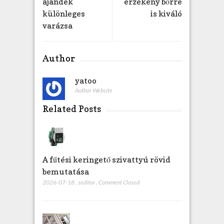
ajándék
érzékeny bőrre
z
különleges
is kiváló
varázsa
Author
yatoo
Author Website
Related Posts
A fűtési keringető szivattyú rövid
bemutatása
2026-07-18
,
seditor
,
Comment Closed