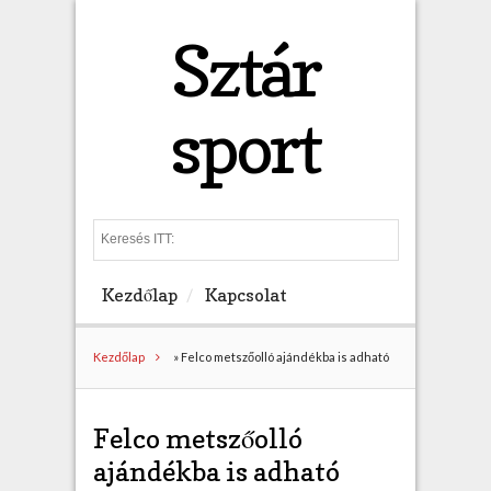
Sztár
sport
S
e
a
Kezdőlap
Kapcsolat
r
c
h
Kezdőlap
»
Felco metszőolló ajándékba is adható
Felco metszőolló
ajándékba is adható