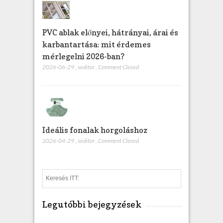
PVC ablak előnyei, hátrányai, árai és
karbantartása: mit érdemes
mérlegelni 2026-ban?
2026-06-29
,
seditor
,
Comment Closed
Ideális fonalak horgoláshoz
2026-04-29
,
seditor
,
Comment Closed
S
e
a
Legutóbbi bejegyzések
r
c
h