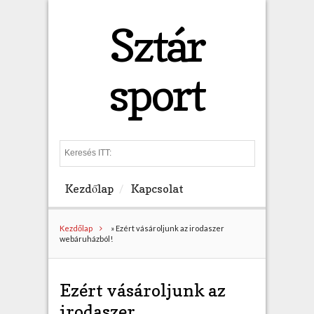
Sztár
sport
S
e
a
Kezdőlap
Kapcsolat
r
c
h
Kezdőlap
»
Ezért vásároljunk az irodaszer
webáruházból!
Ezért vásároljunk az
irodaszer