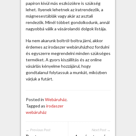
r
papíron kívül más eszközökre is szükség
o
lehet. Ilyenek lehetnek az iratrendezők, a
d
mágnesestáblák vagy akár az asztali
a
rendezők. Minél többet gondolkodunk, annál
s
nagyobbá válik a vásárolandó dolgok listája.
z
e
Ha nem akarunk boltról-boltra járni, akkor
r
érdemes az irodaszer webáruházhoz fordulni
w
és egyszerre megrendelni minden szükséges
e
terméket. A gyors kiszállítás és az online
b
vásárlás kényelme hozzájárul, hogy
á
gondtalanul folytassuk a munkát, miközben
r
várjuk a futárt.
u
h
á
Posted in
Webáruház
.
z
Tagged as
irodaszer
b
webáruház
ó
l
!
← Previous Post
Next Post →
b