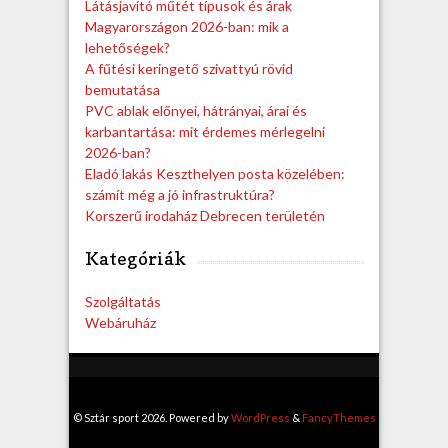
Látásjavító műtét típusok és árak
Magyarországon 2026-ban: mik a
lehetőségek?
A fűtési keringető szivattyú rövid
bemutatása
PVC ablak előnyei, hátrányai, árai és
karbantartása: mit érdemes mérlegelni
2026-ban?
Eladó lakás Keszthelyen posta közelében:
számít még a jó infrastruktúra?
Korszerű irodaház Debrecen területén
Kategóriák
Szolgáltatás
Webáruház
© Sztár sport 2026. Powered by
WordPress
&
FancyThemes