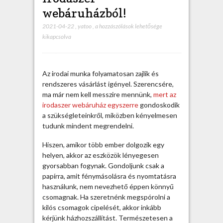
webáruházból!
2021-04-22
,
yatoo
,
E
a hozzászólások lehetősége
kikapcsolva
z
é
r
t
Az irodai munka folyamatosan zajlik és
v
rendszeres vásárlást igényel. Szerencsére,
á
ma már nem kell messzire mennünk,
mert az
s
irodaszer webáruház egyszerre
gondoskodik
á
a szükségleteinkről, miközben kényelmesen
r
tudunk mindent megrendelni.
o
l
Hiszen, amikor több ember dolgozik egy
j
helyen, akkor az eszközök lényegesen
u
gyorsabban fogynak. Gondoljunk csak a
n
papírra, amit fénymásolásra és nyomtatásra
k
használunk, nem nevezhető éppen könnyű
a
csomagnak. Ha szeretnénk megspórolni a
z
kilós csomagok cipelését, akkor inkább
i
kérjünk házhozszállítást.
Természetesen a