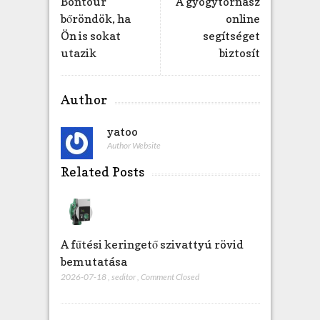
Bontour
A gyógytornász
e
bőröndök, ha
online
j
Ön is sokat
segítséget
e
utazik
biztosít
g
y
z
Author
é
s
yatoo
h
Author Website
e
z
Related Posts
A fűtési keringető szivattyú rövid
bemutatása
2026-07-18
,
seditor
,
Comment Closed