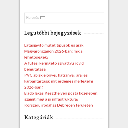
S
e
a
Legutóbbi bejegyzések
r
c
h
Látásjavító műtét típusok és árak
Magyarországon 2026-ban: mik a
lehetőségek?
A fűtési keringető szivattyú rövid
bemutatása
PVC ablak előnyei, hátrányai, árai és
karbantartása: mit érdemes mérlegelni
2026-ban?
Eladó lakás Keszthelyen posta közelében:
számít még a jó infrastruktúra?
Korszerű irodaház Debrecen területén
Kategóriák