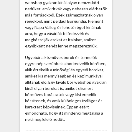
webshop gyakran kínál olyan nemzetközi
nedűket, amik ritkák vagy nehezen elérhetők
más forrásokból. Ezek származhatnak olyan
régiókból, mint például Burgundia, Piemont
vagy Napa Valley, és lehetőséget kínálnak
arra, hogy a vásárlók felfedezzék és
megkóstolják azokat az italokat, amiket
egyébként nehéz lenne megszerezniük.
Ugyebár a kézműves borok és termelők
egyre népszerűbbek a borkedvelők körében,
akik értékelik a minőségi és egyedi borokat,
amiket kis mennyiségben és kézi munkával
állítanak elő. Egy kiváló bor webshop gyakran
kínál olyan borokat is, amiket elismert
kézműves borászatok vagy kistermelők
készítenek, és amik különleges ízvilágot és
karaktert képviselnek. Éppen ezért
elmondható, hogy itt mindenki megtalálja a
neki megfelelő nedűt.