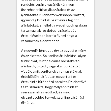
rendelés során a vásárlók könnyen
j
összehasonlíthatják az árakat és az
e
ajánlatokat különböző webshopok között,
g
így mindig ki tudják használni a legjobb
y
ajánlatokat. Emellett a webshopok gyakran
z
tartalmaznak részletes leírásokat és
é
értékeléseket a borokról, ami segít a
s
vásárlóknak a döntésben.
h
e
A negyedik lényeges érv az egyedi élmény
z
és az oktatás. Sok online áruház kínál olyan
funkciókat, mint például a borszakértői
ajánlások, blogok, vagy akár borkóstoló
videók, amik segítenek a fogyasztóknak,
érdeklődőknek jobban megérteni és
értékelni a különböző borokat. Ez lehetővé
teszi számukra, hogy mélyebb tudást
szerezzenek a nedűkről, és még
élvezetesebbé tegyék az online vásárlási
élményt.