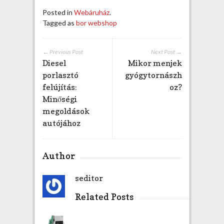
Posted in
Webáruház
.
Tagged as
bor webshop
← Previous Post
Next Post →
Diesel
Mikor menjek
porlasztó
gyógytornászh
felújítás:
oz?
Minőségi
megoldások
autójához
Author
seditor
Related Posts