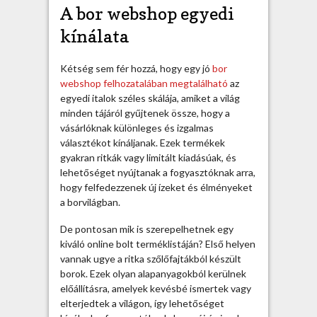
A bor webshop egyedi
kínálata
Kétség sem fér hozzá, hogy egy jó
bor
webshop felhozatalában megtalálható
az
egyedi italok széles skálája, amiket a világ
minden tájáról gyűjtenek össze, hogy a
vásárlóknak különleges és izgalmas
választékot kínáljanak. Ezek termékek
gyakran ritkák vagy limitált kiadásúak, és
lehetőséget nyújtanak a fogyasztóknak arra,
hogy felfedezzenek új ízeket és élményeket
a borvilágban.
De pontosan mik is szerepelhetnek egy
kiváló online bolt terméklistáján? Első helyen
vannak ugye a ritka szőlőfajtákból készült
borok. Ezek olyan alapanyagokból kerülnek
előállításra, amelyek kevésbé ismertek vagy
elterjedtek a világon, így lehetőséget