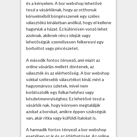
é
és a kényelem. A bor webshop lehetővé
p
teszi a vásárlóknak, hogy az otthonuk
s
kényelméből böngésszenek egy széles
z
választékú kínálatban anélkül, hogy el kellene
e
hagyniuk a házat. Ez különösen vonzó lehet
r
azoknak, akiknek nincs idejük vagy
ű
lehetőségük személyesen felkeresni egy
s
borboltot vagy pincészetet.
o
k
A második fontos tényező, ami miatt az
b
online vásárlás mellett döntenek, az
o
választék és az elérhetőség. A bor webshop
r
sokkal szélesebb választékot kínál, mint a
w
hagyományos üzletek, mivel nem
e
korlátozódik egy fizikai helyhez vagy
b
készletmennyiséghez. Ez lehetővé teszi a
s
vásárlók nak, hogy könnyen megtalálják
h
azokat a borokat, amikre éppen szükségük
o
van, akár ritka vagy külföldi italokat is.
p
A harmadik fontos tényező a bor webshop
b
esetében az ár és az átláthatóság. Az online
e