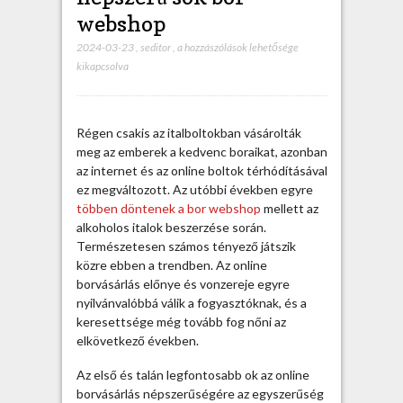
webshop
2024-03-23
,
seditor
,
E
a hozzászólások lehetősége
kikapcsolva
z
é
r
t
Régen csakis az italboltokban vásárolták
i
meg az emberek a kedvenc boraikat, azonban
s
az internet és az online boltok térhódításával
l
ez megváltozott. Az utóbbi években egyre
e
többen döntenek a bor webshop
mellett az
t
alkoholos italok beszerzése során.
t
Természetesen számos tényező játszik
a
közre ebben a trendben. Az online
n
borvásárlás előnye és vonzereje egyre
n
nyilvánvalóbbá válik a fogyasztóknak, és a
y
keresettsége még tovább fog nőni az
i
elkövetkező években.
r
a
Az első és talán legfontosabb ok az online
n
borvásárlás népszerűségére az egyszerűség