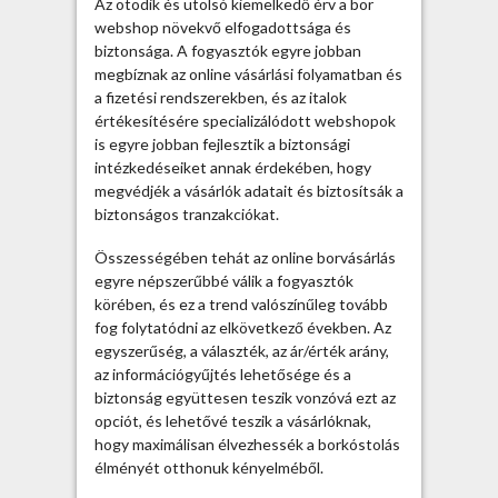
Az ötödik és utolsó kiemelkedő érv a bor
webshop növekvő elfogadottsága és
biztonsága. A fogyasztók egyre jobban
megbíznak az online vásárlási folyamatban és
a fizetési rendszerekben, és az italok
értékesítésére specializálódott webshopok
is egyre jobban fejlesztik a biztonsági
intézkedéseiket annak érdekében, hogy
megvédjék a vásárlók adatait és biztosítsák a
biztonságos tranzakciókat.
Összességében tehát az online borvásárlás
egyre népszerűbbé válik a fogyasztók
körében, és ez a trend valószínűleg tovább
fog folytatódni az elkövetkező években. Az
egyszerűség, a választék, az ár/érték arány,
az információgyűjtés lehetősége és a
biztonság együttesen teszik vonzóvá ezt az
opciót, és lehetővé teszik a vásárlóknak,
hogy maximálisan élvezhessék a borkóstolás
élményét otthonuk kényelméből.