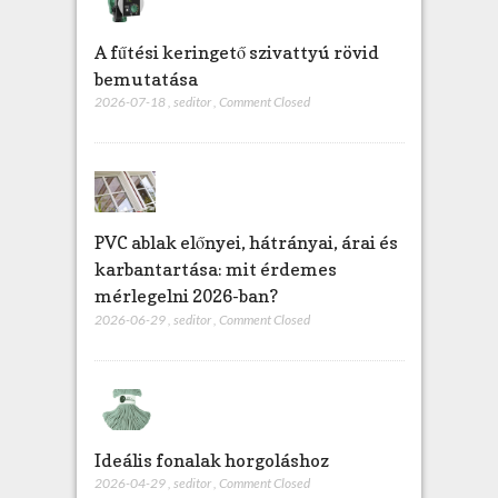
A fűtési keringető szivattyú rövid
bemutatása
2026-07-18
,
seditor
,
Comment Closed
PVC ablak előnyei, hátrányai, árai és
karbantartása: mit érdemes
mérlegelni 2026-ban?
2026-06-29
,
seditor
,
Comment Closed
Ideális fonalak horgoláshoz
2026-04-29
,
seditor
,
Comment Closed