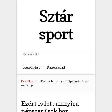
Sztár
sport
S
e
a
Kezdőlap
Kapcsolat
r
c
h
Kezdőlap
»
Ezért is lett annyira népszerű sok bor
webshop
Ezért is lett annyira
népszerű sok bor