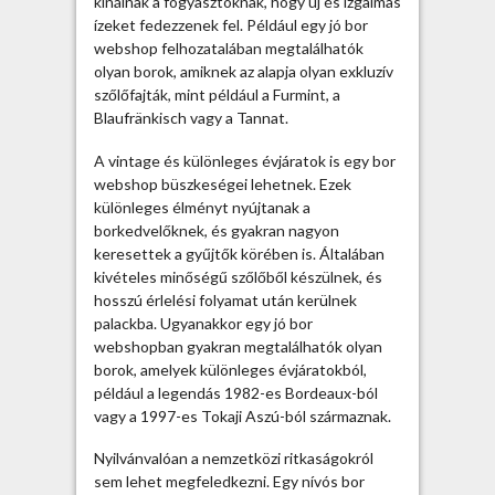
kínálnak a fogyasztóknak, hogy új és izgalmas
ízeket fedezzenek fel. Például egy jó bor
webshop felhozatalában megtalálhatók
olyan borok, amiknek az alapja olyan exkluzív
szőlőfajták, mint például a Furmint, a
Blaufränkisch vagy a Tannat.
A vintage és különleges évjáratok is egy bor
webshop büszkeségei lehetnek. Ezek
különleges élményt nyújtanak a
borkedvelőknek, és gyakran nagyon
keresettek a gyűjtők körében is. Általában
kivételes minőségű szőlőből készülnek, és
hosszú érlelési folyamat után kerülnek
palackba. Ugyanakkor egy jó bor
webshopban gyakran megtalálhatók olyan
borok, amelyek különleges évjáratokból,
például a legendás 1982-es Bordeaux-ból
vagy a 1997-es Tokaji Aszú-ból származnak.
Nyilvánvalóan a nemzetközi ritkaságokról
sem lehet megfeledkezni. Egy nívós bor