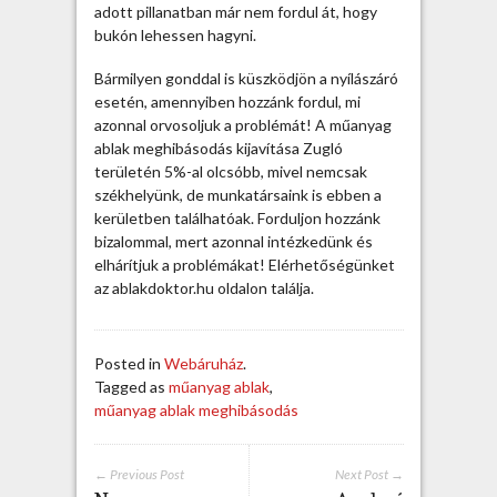
y
adott pillanatban már nem fordul át, hogy
a
bukón lehessen hagyni.
g
a
Bármilyen gonddal is küszködjön a nyílászáró
b
esetén, amennyiben hozzánk fordul, mi
l
azonnal orvosoljuk a problémát! A műanyag
a
ablak meghibásodás kijavítása Zugló
k
területén 5%-al olcsóbb, mivel nemcsak
m
székhelyünk, de munkatársaink is ebben a
e
kerületben találhatóak. Forduljon hozzánk
g
bizalommal, mert azonnal intézkedünk és
h
elhárítjuk a problémákat! Elérhetőségünket
i
az ablakdoktor.hu oldalon találja.
b
á
s
Posted in
Webáruház
.
o
Tagged as
műanyag ablak
,
d
műanyag ablak meghibásodás
á
s
b
← Previous Post
Next Post →
e