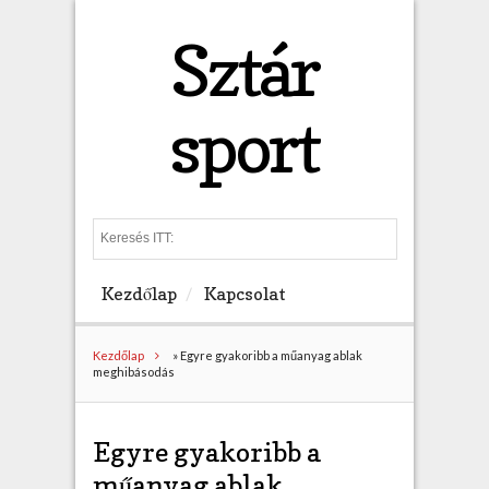
Sztár
sport
S
e
a
Kezdőlap
Kapcsolat
r
c
h
Kezdőlap
»
Egyre gyakoribb a műanyag ablak
meghibásodás
Egyre gyakoribb a
műanyag ablak