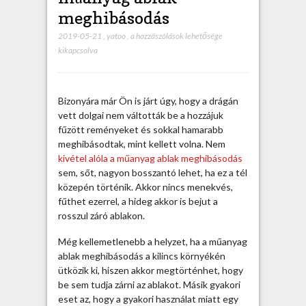
meghibásodás
2019-05-21
,
yatoo
,
E
a hozzászólások lehetősége
kikapcsolva
g
y
r
e
Bizonyára már Ön is járt úgy, hogy a drágán
g
vett dolgai nem váltották be a hozzájuk
y
fűzött reményeket és sokkal hamarabb
a
meghibásodtak, mint kellett volna. Nem
k
kivétel alóla a műanyag ablak meghibásodás
o
sem, sőt, nagyon bosszantó lehet, ha ez a tél
r
közepén történik. Akkor nincs menekvés,
i
fűthet ezerrel, a hideg akkor is bejut a
b
rosszul záró ablakon.
b
a
Még kellemetlenebb a helyzet, ha a műanyag
m
ablak meghibásodás a kilincs környékén
ű
ütközik ki, hiszen akkor megtörténhet, hogy
a
be sem tudja zárni az ablakot. Másik gyakori
n
eset az, hogy a gyakori használat miatt egy