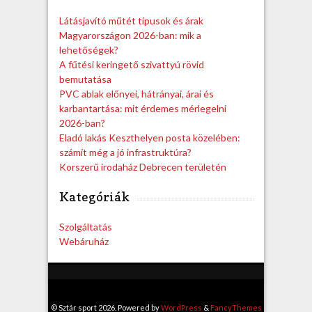
h
Látásjavító műtét típusok és árak
Magyarországon 2026-ban: mik a
lehetőségek?
A fűtési keringető szivattyú rövid
bemutatása
PVC ablak előnyei, hátrányai, árai és
karbantartása: mit érdemes mérlegelni
2026-ban?
Eladó lakás Keszthelyen posta közelében:
számít még a jó infrastruktúra?
Korszerű irodaház Debrecen területén
Kategóriák
Szolgáltatás
Webáruház
© Sztár sport 2026. Powered by
WordPress
&
FancyThemes