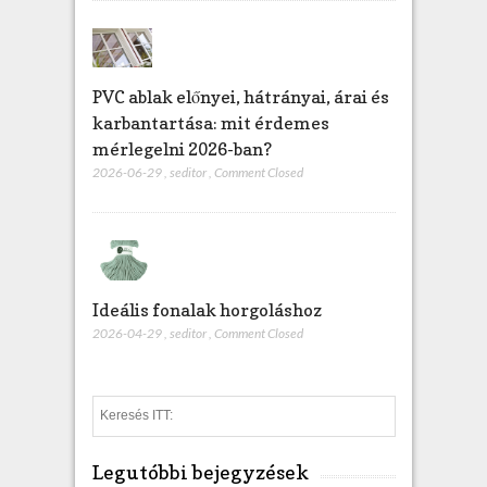
PVC ablak előnyei, hátrányai, árai és
karbantartása: mit érdemes
mérlegelni 2026-ban?
2026-06-29
,
seditor
,
Comment Closed
Ideális fonalak horgoláshoz
2026-04-29
,
seditor
,
Comment Closed
S
e
a
Legutóbbi bejegyzések
r
c