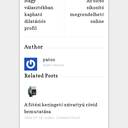
Nagy
Az olcsó
j
választékban
síkosító
e
kapható
megrendelhető
g
dilatációs
online
y
profil
z
é
s
Author
h
e
yatoo
z
Author Website
Related Posts
A fűtési keringető szivattyú rövid
bemutatása
2026-07-18
,
seditor
,
Comment Closed