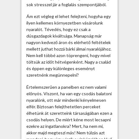
n
sok stresszel jár a foglalás szempontjából.
l
e
Ám ezt végleg el lehet felejteni, hogyha egy
h
ilyen kellemes környezetben vásárolunk
e
nyaralót. Tévedés, hogy ez csak a
t
dúsgazdagok kiváltsága. Manapság már
b
nagyon kedvező áron és elérhető feltételek
a
mellett juthat hozzá bárki álmai nyaralójához.
l
Nem kell többé azon töprengeni, hogy mivel
a
töltsük az időt hétvégenként. Nagy a család
t
és éppen egy különleges eseményt
o
szeretnénk megünnepelni?
n
i
Értelemszerűen a panelben ez nem valami
n
előnyös. Viszont, ha van egy csodás balatoni
y
nyaralónk, ott már mindenki kényelmesen
a
elfér. Biztosan felejthetetlen perceket
r
élhetünk át szeretteink társaságában ezen a
a
csodás helyen. De miért kéne most lecsapni
l
ezekre az ingatlanokra? Mert, ha nem mi,
ó
akkor majd megteszi más! Nem túlzás azt
t