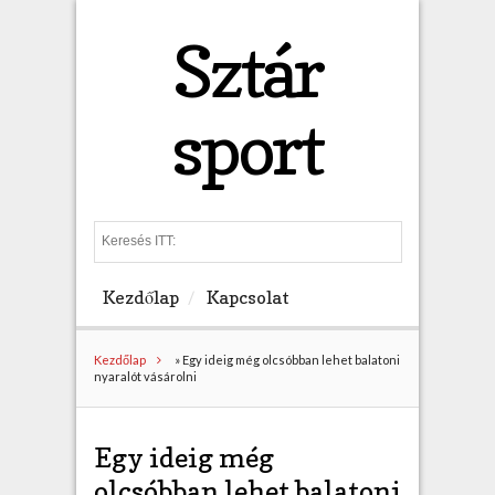
Sztár
sport
S
e
a
Kezdőlap
Kapcsolat
r
c
h
Kezdőlap
»
Egy ideig még olcsóbban lehet balatoni
nyaralót vásárolni
Egy ideig még
olcsóbban lehet balatoni