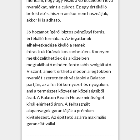
mondani, hogy úgy viszik a víz közelében lévő
v
nyaralókat, mint a cukrot. Ez egy értékálló
á
befektetés, hiszen amikor nem használjuk,
s
akkor ki is adható.
á
Jó hozamot ígérő, biztos pénzügyi forrás,
r
értékálló formában. Az ingatlanok
o
elhelyezkedése kiváló a remek
l
infrastruktúrának köszönhetően. Könnyen
n
megközelíthetőek és a közelben
i
megtalálható minden fontosabb szolgáltató.
b
Viszont, amiért érthető módon a legtöbben
e
nyaralót szeretnének vásárolni a Balaton
j
partján, az a festői környezet és nyugalom,
e
ami a természet közvetlen közelségéből
g
árad. A Balaton Beach House minőséget
y
kínál elérhető áron. A felhasznált
z
alapanyagok garantálják a prémium
é
kivitelezést. Az építtető az árra maximális
s
garanciát vállal.
h
e
z