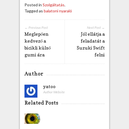
Posted in
Szolgáltatás
.
Tagged as
balatoni nyaraló
← Previous Post
Next Post →
Meglepően
Jól ellátja a
kedvező a
feladatát a
bicikli külső
Suzuki Swift
gumi ára
felni
Author
yatoo
Author Website
Related Posts