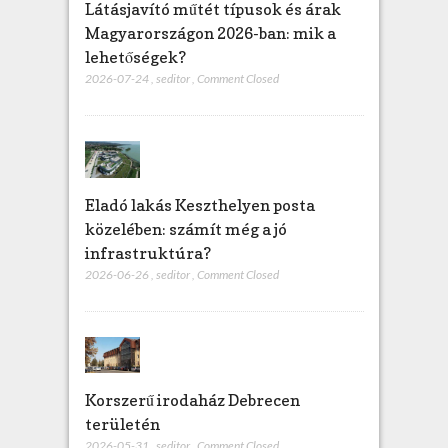
Látásjavító műtét típusok és árak
Magyarországon 2026-ban: mik a
lehetőségek?
2026-07-24
,
seditor
,
Comment Closed
Eladó lakás Keszthelyen posta
közelében: számít még a jó
infrastruktúra?
2026-06-26
,
seditor
,
Comment Closed
Korszerű irodaház Debrecen
területén
2026-05-31
,
seditor
,
Comment Closed