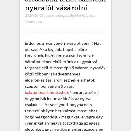
nyaralót vásárolni
2020-10-05
,
yatoo
,
E
a hozzászólások lehetősége
kikapcsolva
g
y
i
d
Érdemes a nyár végén nyaralót venni? Hát
e
persze! Az a legjobb, hogyha előre
i
tervezünk, hiszen erre a csodás helyre
g
bármikor elmenekülhetünk a nagyvárosi
m
forgatag elől. A most épülő balatoni nyaralók
é
közül többen is kedvezményes
g
előértékesítési áron lesznek elérhetők
o
szeptember végéig (forrás:
l
balatonbeachhouse.hu
). Nem árt átnézni,
c
hogy melyik lenne az ideális az egész
s
családnak. Az sem gond, hogyha nem
ó
terveztünk ilyen beruházást, most lehet,
b
hogy meggondoljuk magunkat, elvégre egy
b
ilyen ingatlan megváltoztathatja az egész
a
életünket. Egy nyaralás megtervezése elég