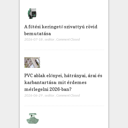
A fűtési keringető szivattyú rövid
bemutatása
2026-07-18
,
seditor
,
Comment Closed
PVC ablak előnyei, hátrányai, árai és
karbantartása: mit érdemes
mérlegelni 2026-ban?
2026-06-29
,
seditor
,
Comment Closed