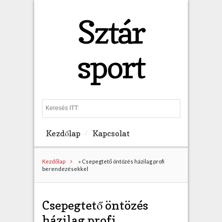
Sztár
sport
S
e
a
Kezdőlap
Kapcsolat
r
c
h
Kezdőlap
»
Csepegtető öntözés házilag profi
berendezésekkel
Csepegtető öntözés
házilag profi