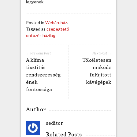
legyenek.
Posted in
Webáruház
.
Tagged as
csepegtető
öntözés házilag
← Previous Post
Next Post →
A klíma
Tökéletesen
tisztitás
működő
rendszeresség
felújított
ének
kávégépek
fontossága
Author
seditor
Related Posts