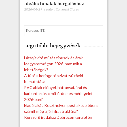
Ideális fonalak horgoláshoz
2026-04-29
,
seditor
,
Comment Closed
S
e
a
Legutóbbi bejegyzések
r
c
h
Látásjavító műtét típusok és árak
Magyarországon 2026-ban: mik a
lehetőségek?
A fűtési keringető szivattyú rövid
bemutatása
PVC ablak előnyei, hátrányai, árai és
karbantartása: mit érdemes mérlegelni
2026-ban?
Eladó lakás Keszthelyen posta közelében:
számít még a jó infrastruktúra?
Korszerű irodaház Debrecen területén