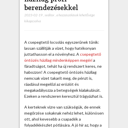
berendezésekkel
2023-02-19
,
seditor
,
C
a hozzászólások lehetősége
kikapcsolva
s
e
p
e
A csepegtető locsolás egyszerűnek tűnik:
g
lassan szállítják a vizet, hogy hatékonyan
t
juttathasson el a növényhez. A
csepegtető
e
öntözés házilag mindenképpen megéri
a
t
fáradtságot, tehát ha új rendszert keres, ne
ő
habozzon! A csepegtető öntözés házilag
ö
nemcsak vizet takarít meg, de pénzt is,
n
ráadásul megelőzi az eróziót és
t
megakadályozza a betegségek kialakulását.
ö
Ezeken a rendszeren keresztül trágyázhat is.
z
é
A kerteknek vízre van szükségük, de ennek
s
megőrzése sokaknak nehéz lehet, különösen
h
ott, ahol kevesebb a csapadék a
á
folyadékkészlet pótlására. A jó hír az, hogy a