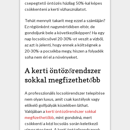
z
csepegtető öntözés házilag 50%-kal képes
i
csökkenteni a kerti vízhasználatot.
l
a
Tehát mennyit takarít meg ezzel a számláján?
g
Ez régiónként nagymértékben eltér, de
p
gondoljunk bele a következőképpen! Ha egy
r
nap locsolócsővel 20-30%-ot veszít a vízből,
o
az azt is jelenti, hogy ennek a költségnek a
f
20-30%-a pocsékba megy, hiszen a folyadék
i
soha nem éri el a növényeket.
b
e
A kerti öntözőrendszer
r
sokkal megfizethetőbb
e
n
d
A professzionális locsolórendszer telepítése
e
nem olyan luxus, amit csak kastélyok vagy
z
előkelő golfpályák közelében láthat.
é
Valójában a
kerti öntözőrendszer sokkal
s
megfizethetőbb
, mint gondolná, mert
e
csökkenti a kézi locsolás során keletkező
k
vízveszteséget. A kerti öntözőrendszerek