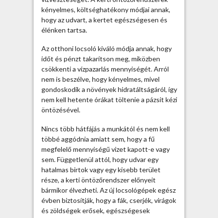
k
kényelmes, költséghatékony módjai annak,
e
hogy az udvart, a kertet egészségesen és
l
élénken tartsa.
b
Az otthoni locsoló kiváló módja annak, hogy
e
időt és pénzt takarítson meg, miközben
j
csökkenti a vízpazarlás mennyiségét. Arról
e
nem is beszélve, hogy kényelmes, mivel
g
gondoskodik a növények hidratáltságáról, így
y
nem kell hetente órákat töltenie a pázsit kézi
z
öntözésével.
é
s
Nincs több hátfájás a munkától és nem kell
h
többé aggódnia amiatt sem, hogy a fű
e
megfelelő mennyiségű vizet kapott-e vagy
z
sem. Függetlenül attól, hogy udvar egy
hatalmas birtok vagy egy kisebb terület
része, a kerti öntözőrendszer előnyeit
bármikor élvezheti. Az új locsológépek egész
évben biztosítják, hogy a fák, cserjék, virágok
és zöldségek erősek, egészségesek