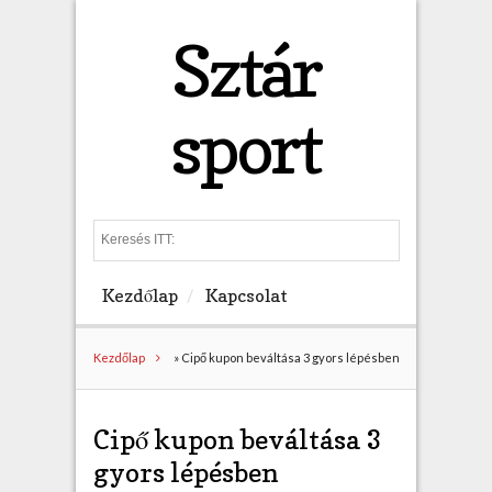
Sztár
sport
S
e
a
Kezdőlap
Kapcsolat
r
c
h
Kezdőlap
»
Cipő kupon beváltása 3 gyors lépésben
Cipő kupon beváltása 3
gyors lépésben