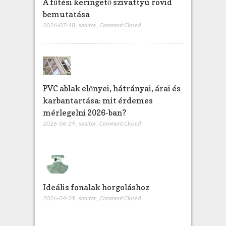
A fűtési keringető szivattyú rövid
bemutatása
2026-07-18
,
seditor
,
Comment Closed
PVC ablak előnyei, hátrányai, árai és
karbantartása: mit érdemes
mérlegelni 2026-ban?
2026-06-29
,
seditor
,
Comment Closed
Ideális fonalak horgoláshoz
2026-04-29
,
seditor
,
Comment Closed