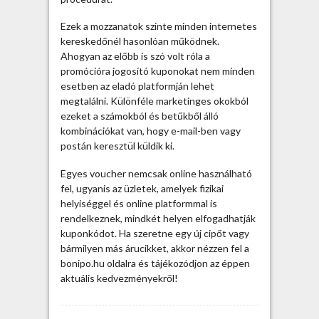
z
Ezek a mozzanatok szinte minden internetes
kereskedőnél hasonlóan működnek.
Ahogyan az előbb is szó volt róla a
promócióra jogosító kuponokat nem minden
esetben az eladó platformján lehet
megtalálni. Különféle marketinges okokból
ezeket a számokból és betűkből álló
kombinációkat van, hogy e-mail-ben vagy
postán keresztül küldik ki.
Egyes voucher nemcsak online használható
fel, ugyanis az üzletek, amelyek fizikai
helyiséggel és online platformmal is
rendelkeznek, mindkét helyen elfogadhatják
kuponkódot. Ha szeretne egy új cipőt vagy
bármilyen más árucikket, akkor nézzen fel a
bonipo.hu oldalra és tájékozódjon az éppen
aktuális kedvezményekről!