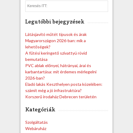
S
e
a
Legutóbbi bejegyzések
r
c
h
Látásjavító műtét típusok és árak
Magyarországon 2026-ban: mik a
lehetőségek?
A fűtési keringető szivattyú rövid
bemutatása
PVC ablak előnyei, hátrányai, árai és
karbantartása: mit érdemes mérlegelni
2026-ban?
Eladó lakás Keszthelyen posta közelében:
számít még a jó infrastruktúra?
Korszerű irodaház Debrecen területén
Kategóriák
Szolgáltatás
Webáruház