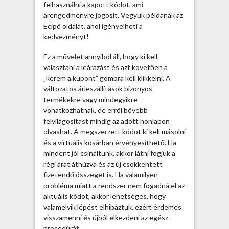
o
felhasználni a kapott kódot, ami
r
árengedményre jogosít. Vegyük példának az
s
Ecipő oldalát, ahol igényelheti a
l
kedvezményt!
é
p
Ez a művelet annyiból áll, hogy ki kell
é
választani a leárazást és azt követően a
s
„kérem a kupont” gombra kell klikkelni. A
b
változatos árleszállítások bizonyos
e
termékekre vagy mindegyikre
n
vonatkozhatnak, de erről bővebb
b
felvilágosítást mindig az adott honlapon
e
olvashat.
A megszerzett kódot ki kell másolni
j
és a virtuális kosárban érvényesíthető. Ha
e
mindent jól csináltunk, akkor látni fogjuk a
g
régi árat áthúzva és az új csökkentett
y
fizetendő összeget is. Ha valamilyen
z
probléma miatt a rendszer nem fogadná el az
é
aktuális kódot, akkor lehetséges, hogy
s
valamelyik lépést elhibáztuk, ezért érdemes
h
visszamenni és újból elkezdeni az egész
e
procedúrát.