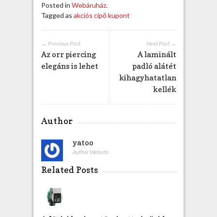
Posted in
Webáruház
.
Tagged as
akciós cipő kupont
← Previous Post
Next Post →
Az orr piercing
A laminált
elegáns is lehet
padló alátét
kihagyhatatlan
kellék
Author
yatoo
Author Website
Related Posts