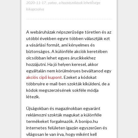
2020-11-17
,
yatoo
,
C
a hozzászólások lehetősége
kikapcsolva
i
p
ő
k
A webáruházak népszerűsége töretlen és az
u
utóbbi években egyre többen választják ezt
p
a vásárlási formát, ami kényelmes és
o
biztonságos. A különféle akciók keretében
n
olcsóbban lehet egyes árucikkekhez
b
hozzájutni. Ha jó helyen keresel, akkor
e
egyáltalán nem körülményes beváltanod egy
v
akciós cipő kupont
. Ezeket a kódokat
á
többnyire e-mail-ben szokták kiküldeni, de a
l
kódok megszerzésének sokféle módja
t
létezik.
á
s
Újságokban és magazinokban egyaránt
a
reklámozni szokták magukat a különféle
3
termékeket forgalmazók. A bonipo.hu
g
internetes felületen igazán egyszerűen és
y
világosan le van írva, hogy miként kell