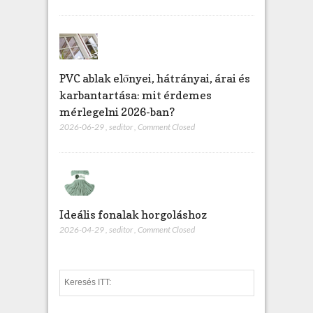
PVC ablak előnyei, hátrányai, árai és
karbantartása: mit érdemes
mérlegelni 2026-ban?
2026-06-29
,
seditor
,
Comment Closed
Ideális fonalak horgoláshoz
2026-04-29
,
seditor
,
Comment Closed
S
e
a