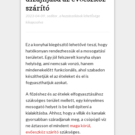
szárító
2023-04-09
,
seditor
,
B
a hozzászólások lehetősége
kikapcsolva
e
l
e
i
Ez a konyhai kiegészítő lehetővé teszi, hogy
l
hatékonyan rendezhessük el a mosogatási
l
területet. Egy jól felszerelt konyha olyan
i
helyiség, ami nemcsak vonzó, hanem
k
mindenekelőtt funkcionális, ahol szabadon
a
készíthetjük el az ételeket és el is
k
fogyaszthatjuk azokat.
o
n
A főzéshez és az ételek elfogyasztásához
y
szükséges terület mellett, egy kényelmes
h
mosogató helyet is be kell építeni a
a
kialakításba. Ahhoz, hogy a villák és kanalak
d
gyorsabban száradjanak meg, a csöpögő víz
i
ne áztasson el mindent
maga körül,
z
evőeszköz szárító
szükséges.