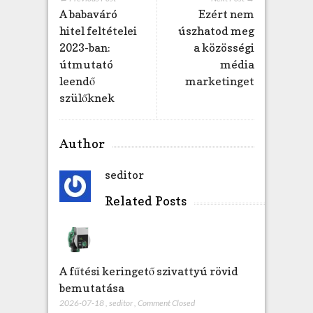
A babaváró
Ezért nem
í
t
hitel feltételei
úszhatod meg
ó
2023-ban:
a közösségi
b
útmutató
média
e
leendő
marketinget
j
szülőknek
e
g
y
Author
z
é
seditor
s
h
Related Posts
e
z
A fűtési keringető szivattyú rövid
bemutatása
2026-07-18
,
seditor
,
Comment Closed