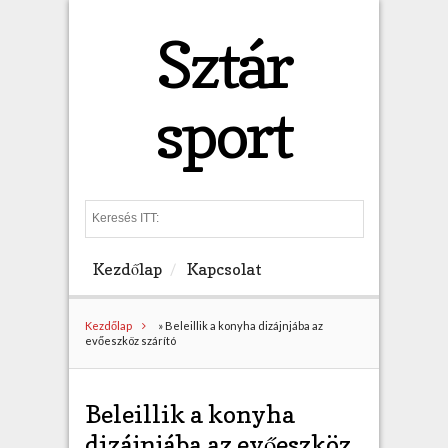
Sztár
sport
S
e
a
Kezdőlap
Kapcsolat
r
c
h
Kezdőlap
»
Beleillik a konyha dizájnjába az
evőeszköz szárító
Beleillik a konyha
dizájnjába az evőeszköz