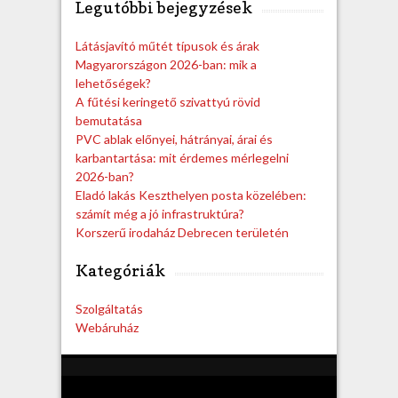
Legutóbbi bejegyzések
r
c
h
Látásjavító műtét típusok és árak
Magyarországon 2026-ban: mik a
lehetőségek?
A fűtési keringető szivattyú rövid
bemutatása
PVC ablak előnyei, hátrányai, árai és
karbantartása: mit érdemes mérlegelni
2026-ban?
Eladó lakás Keszthelyen posta közelében:
számít még a jó infrastruktúra?
Korszerű irodaház Debrecen területén
Kategóriák
Szolgáltatás
Webáruház