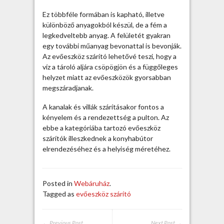
á
j
Ez többféle formában is kapható, illetve
n
különböző anyagokból készül, de a fém a
j
legkedveltebb anyag. A felületét gyakran
á
egy további műanyag bevonattal is bevonják.
b
Az evőeszköz szárító lehetővé teszi, hogy a
a
víz a tároló aljára csöpögjön és a függőleges
a
helyzet miatt az evőeszközök gyorsabban
z
megszáradjanak.
e
A kanalak és villák szárításakor fontos a
v
kényelem és a rendezettség a pulton. Az
ő
ebbe a kategóriába tartozó evőeszköz
e
szárítók illeszkednek a konyhabútor
s
elrendezéséhez és a helyiség méretéhez.
z
k
ö
z
Posted in
Webáruház
.
s
Tagged as
evőeszköz szárító
z
á
r
← Previous Post
Next Post →