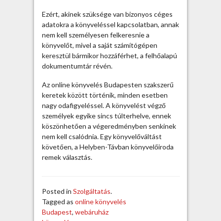
d
a
Ezért, akinek szüksége van bizonyos céges
p
adatokra a könyveléssel kapcsolatban, annak
e
nem kell személyesen felkeresnie a
s
könyvelőt, mivel a saját számítógépen
t
keresztül bármikor hozzáférhet, a felhőalapú
t
dokumentumtár révén.
e
Az online könyvelés Budapesten szakszerű
r
keretek között történik, minden esetben
ü
nagy odafigyeléssel. A könyvelést végző
l
személyek egyike sincs túlterhelve, ennek
e
köszönhetően a végeredményben senkinek
t
nem kell csalódnia. Egy könyvelőváltást
é
követően, a Helyben-Távban könyvelőiroda
n
remek választás.
s
e
m
l
Posted in
Szolgáltatás
.
e
Tagged as
online könyvelés
h
Budapest
,
webáruház
e