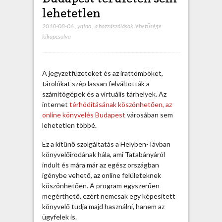
lehetetlen
2018-08-06
,
yatoo
,
A
a hozzászólások lehetősége
kikapcsolva
z
o
n
l
A jegyzetfüzeteket és az irattömböket,
i
tárolókat szép lassan felváltották a
n
számítógépek és a virtuális tárhelyek. Az
e
internet
térhódításának köszönhetően, az
k
online könyvelés Budapest
városában sem
ö
lehetetlen többé.
n
y
Ez a kitűnő szolgáltatás a Helyben-Távban
v
könyvelőirodának hála, ami Tatabányáról
e
indult és mára már az egész országban
l
igénybe vehető, az online felületeknek
é
köszönhetően. A program egyszerűen
s
megérthető, ezért nemcsak egy képesített
B
könyvelő tudja majd használni, hanem az
u
ügyfelek is.