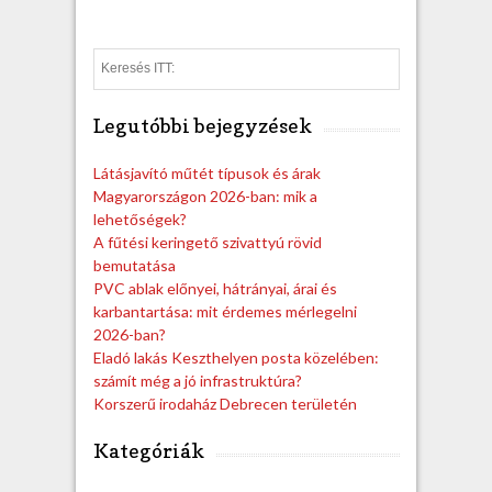
S
e
a
Legutóbbi bejegyzések
r
c
h
Látásjavító műtét típusok és árak
Magyarországon 2026-ban: mik a
lehetőségek?
A fűtési keringető szivattyú rövid
bemutatása
PVC ablak előnyei, hátrányai, árai és
karbantartása: mit érdemes mérlegelni
2026-ban?
Eladó lakás Keszthelyen posta közelében:
számít még a jó infrastruktúra?
Korszerű irodaház Debrecen területén
Kategóriák