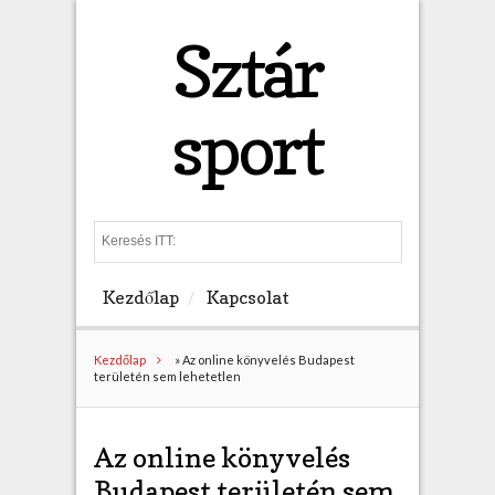
Sztár
sport
S
e
a
Kezdőlap
Kapcsolat
r
c
h
Kezdőlap
»
Az online könyvelés Budapest
területén sem lehetetlen
Az online könyvelés
Budapest területén sem