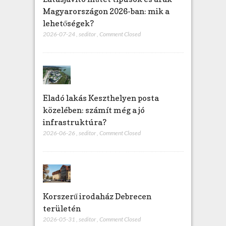
Magyarországon 2026-ban: mik a
lehetőségek?
2026-07-24
,
seditor
,
Comment Closed
Eladó lakás Keszthelyen posta
közelében: számít még a jó
infrastruktúra?
2026-06-26
,
seditor
,
Comment Closed
Korszerű irodaház Debrecen
területén
2026-05-31
,
seditor
,
Comment Closed