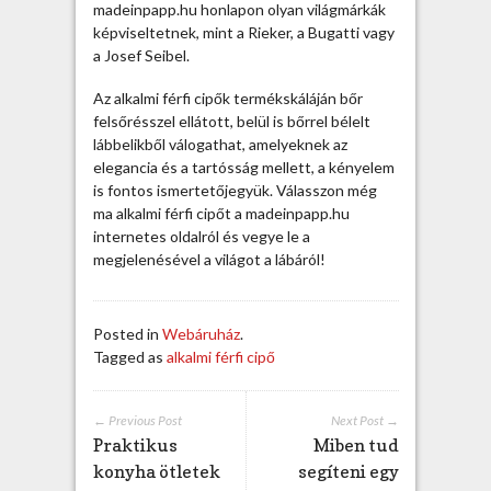
ú
madeinpapp.hu honlapon olyan világmárkák
r
képviseltetnek, mint a Rieker, a Bugatti vagy
i
a Josef Seibel.
e
m
Az alkalmi férfi cipők termékskáláján bőr
b
felsőrésszel ellátott, belül is bőrrel bélelt
e
lábbelikből válogathat, amelyeknek az
r
elegancia és a tartósság mellett, a kényelem
e
is fontos ismertetőjegyük. Válasszon még
k
ma alkalmi férfi cipőt a madeinpapp.hu
n
internetes oldalról és vegye le a
e
megjelenésével a világot a lábáról!
k
b
e
Posted in
Webáruház
.
j
Tagged as
alkalmi férfi cipő
e
g
y
← Previous Post
Next Post →
z
Praktikus
Miben tud
é
konyha ötletek
segíteni egy
s