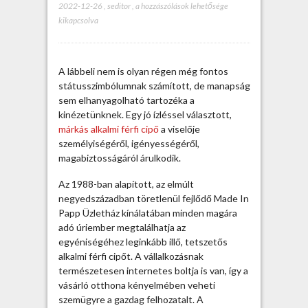
2022-12-26
,
seditor
,
A
a hozzászólások lehetősége
kikapcsolva
l
k
a
l
A lábbeli nem is olyan régen még fontos
m
státusszimbólumnak számított, de manapság
i
sem elhanyagolható tartozéka a
f
kinézetünknek. Egy jó ízléssel választott,
é
márkás alkalmi férfi cipő
a viselője
r
személyiségéről, igényességéről,
f
magabiztosságáról árulkodik.
i
c
Az 1988-ban alapított, az elmúlt
i
negyedszázadban töretlenül fejlődő Made In
p
Papp Üzletház kínálatában minden magára
ő
adó úriember megtalálhatja az
i
egyéniségéhez leginkább illő, tetszetős
g
alkalmi férfi cipőt. A vállalkozásnak
a
természetesen internetes boltja is van, így a
z
vásárló otthona kényelmében veheti
i
szemügyre a gazdag felhozatalt.
A