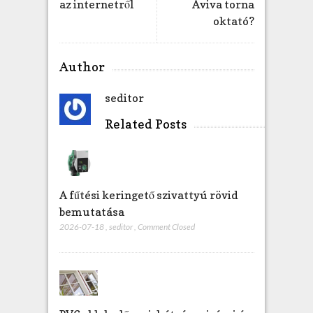
az internetről
Aviva torna
h
oktató?
e
z
Author
seditor
Related Posts
A fűtési keringető szivattyú rövid
bemutatása
2026-07-18
,
seditor
,
Comment Closed