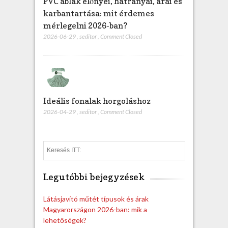
PVC ablak előnyei, hátrányai, árai és
karbantartása: mit érdemes
mérlegelni 2026-ban?
2026-06-29
,
seditor
,
Comment Closed
Ideális fonalak horgoláshoz
2026-04-29
,
seditor
,
Comment Closed
S
e
a
Legutóbbi bejegyzések
r
c
h
Látásjavító műtét típusok és árak
Magyarországon 2026-ban: mik a
lehetőségek?