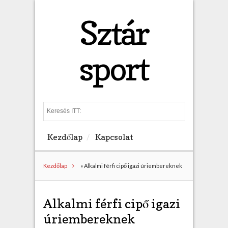
Sztár
sport
S
e
a
Kezdőlap
Kapcsolat
r
c
h
Kezdőlap
»
Alkalmi férfi cipő igazi úriembereknek
Alkalmi férfi cipő igazi
úriembereknek