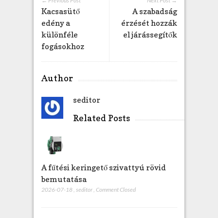
← Previous Post
Next Post →
t
Kacsasütő
A szabadság
b
edény a
érzését hozzák
e
különféle
el járássegítők
j
fogásokhoz
e
g
y
Author
z
é
seditor
s
h
Related Posts
e
z
A fűtési keringető szivattyú rövid
bemutatása
2026-07-18
,
seditor
,
Comment Closed