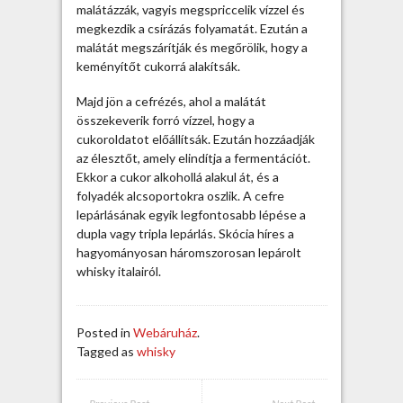
é
malátázzák, vagyis megspriccelik vízzel és
b
megkezdik a csírázás folyamatát. Ezután a
e
malátát megszárítják és megőrölik, hogy a
n
keményítőt cukorrá alakítsák.
f
o
Majd jön a cefrézés, ahol a malátát
g
összekeverik forró vízzel, hogy a
y
cukoroldatot előállítsák. Ezután hozzáadják
a
az élesztőt, amely elindítja a fermentációt.
s
Ekkor a cukor alkohollá alakul át, és a
z
folyadék alcsoportokra oszlik. A cefre
t
lepárlásának egyik legfontosabb lépése a
j
dupla vagy tripla lepárlás. Skócia híres a
á
hagyományosan háromszorosan lepárolt
k
whisky italairól.
a
w
h
Posted in
Webáruház
.
i
Tagged as
whisky
s
k
y