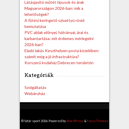
Látásjavító műtét típusok és árak
Magyarországon 2026-ban: mik a
lehetőségek?
A fűtési keringető szivattyú rövid
bemutatása
PVC ablak előnyei, hátrányai, árai és
karbantartása: mit érdemes mérlegelni
2026-ban?
Eladó lakás Keszthelyen posta közelében:
számít még a jó infrastruktúra?
Korszerű irodaház Debrecen területén
Kategóriák
Szolgáltatás
Webáruház
© Sztár sport 2026. Powered by
WordPress
&
FancyThemes