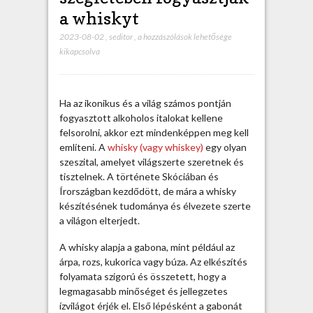
a whiskyt
2023-08-02
,
seditor
,
A
a hozzászólások lehetősége
kikapcsolva
v
i
l
á
Ha az ikonikus és a világ számos pontján
g
fogyasztott alkoholos italokat kellene
m
felsorolni, akkor ezt mindenképpen meg kell
i
említeni. A
whisky (vagy whiskey)
egy olyan
n
szeszital, amelyet világszerte szeretnek és
d
tisztelnek. A története Skóciában és
e
Írországban kezdődött, de mára a whisky
n
készítésének tudománya és élvezete szerte
s
a világon elterjedt.
z
e
A whisky alapja a gabona, mint például az
g
árpa, rozs, kukorica vagy búza. Az elkészítés
l
folyamata szigorú és összetett, hogy a
e
legmagasabb minőséget és jellegzetes
t
ízvilágot érjék el. Első lépésként a gabonát