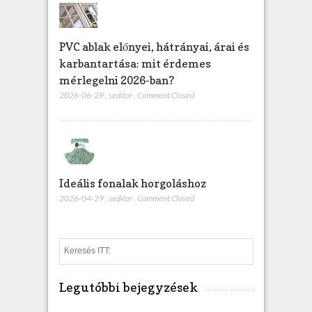
PVC ablak előnyei, hátrányai, árai és
karbantartása: mit érdemes
mérlegelni 2026-ban?
2026-06-29
,
seditor
,
Comment Closed
Ideális fonalak horgoláshoz
2026-04-29
,
seditor
,
Comment Closed
S
e
a
Legutóbbi bejegyzések
r
c
h