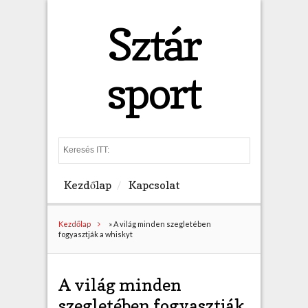
Sztár
sport
S
e
a
Kezdőlap
Kapcsolat
r
c
h
Kezdőlap
»
A világ minden szegletében
fogyasztják a whiskyt
A világ minden
szegletében fogyasztják