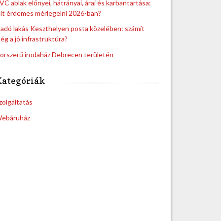
VC ablak előnyei, hátrányai, árai és karbantartása:
it érdemes mérlegelni 2026-ban?
ladó lakás Keszthelyen posta közelében: számít
ég a jó infrastruktúra?
orszerű irodaház Debrecen területén
Kategóriák
zolgáltatás
ebáruház