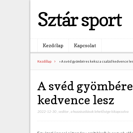
Sztár sport
Kezdőlap
Kapcsolat
Kezdőlap
»
A svéd gyömbéres keksz a család kedvence le
A svéd gyömbéres
kedvence lesz
2022-12-30
,
seditor
,
A
a hozzászólások lehetősége kikapcsolva
s
v
é