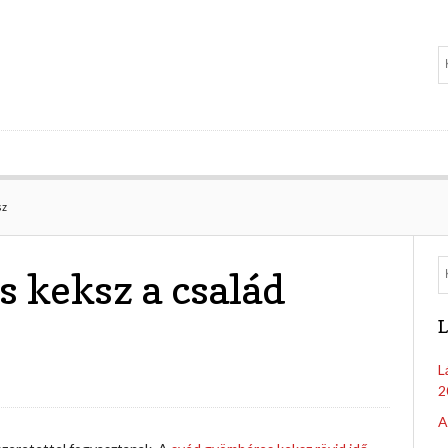
sz
 keksz a család
L
L
2
A