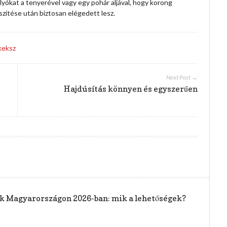
yókat a tenyerével vagy egy pohár aljával, hogy korong
zítése után biztosan elégedett lesz.
keksz
Next Post →
Hajdúsítás könnyen és egyszerűen
rak Magyarországon 2026-ban: mik a lehetőségek?