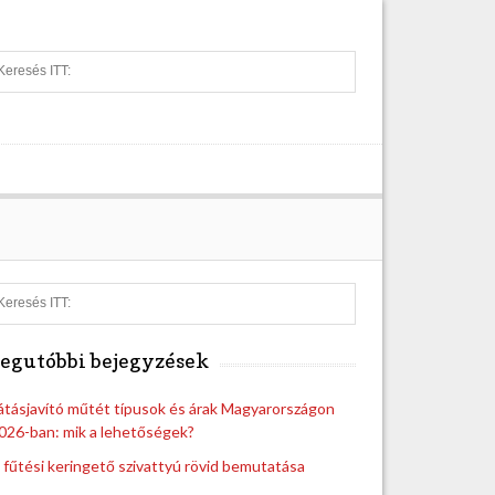
S
e
a
r
c
h
S
e
a
egutóbbi bejegyzések
r
c
h
átásjavító műtét típusok és árak Magyarországon
026-ban: mik a lehetőségek?
 fűtési keringető szivattyú rövid bemutatása