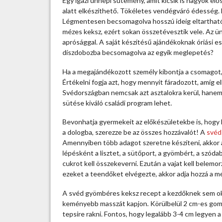
Egy igazi ünnepi sütemény, amit kicsik is nagyok el
d
alatt elkészíthető. Tökéletes vendégváró édesség. N
g
Légmentesen becsomagolva hosszú ideig eltartható,
y
mézes keksz, ezért sokan összetévesztik vele. Az ü
ö
aprósággal. A saját készítésű ajándékoknak óriási 
m
díszdobozba becsomagolva az egyik meglepetés?
b
é
Ha a megajándékozott személy kibontja a csomagot, a
r
Értékelni fogja azt, hogy mennyit fáradozott, amíg 
e
Svédországban nemcsak azt asztalokra kerül, hanem
s
sütése kiváló családi program lehet.
k
e
Bevonhatja gyermekeit az előkészületekbe is, hogy 
k
a dologba, szerezze be az összes hozzávalót! A
svéd
s
Amennyiben több adagot szeretne készíteni, akkor 
z
lépésként a lisztet, a sütőport, a gyömbért, a szódab
a
cukrot kell összekeverni. Ezután a vajat kell belemo
c
ezeket a teendőket elvégezte, akkor adja hozzá a m
s
A svéd gyömbéres keksz recept a kezdőknek sem oko
a
keményebb masszát kapjon. Körülbelül 2 cm-es gombó
l
tepsire rakni. Fontos, hogy legalább 3-4 cm legyen
á