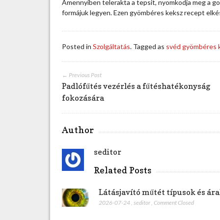
Amennyiben telerakta a tepsit, nyomkodja meg a gol
d
formájuk legyen. Ezen gyömbéres keksz recept elkés
k
e
d
v
Posted in
Szolgáltatás
. Tagged as
svéd gyömbéres 
e
n
c
← Previous Post
e
Padlófűtés vezérlés a fűtéshatékonyság
l
fokozására
e
s
z
Author
b
e
seditor
j
e
Related Posts
g
y
Látásjavító műtét típusok és á
z
2026-07-24
,
seditor
,
Comment Closed
é
s