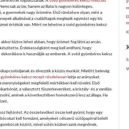
őszeretettel fogyasztanak. A
svéd gyömbéres keksz rövid idő
P
emcsak az íze, hanem az illata is nagyon különleges.
m
 a gyermekek nagy örömére. Első ránézésre olyan, mint a
E
nnepek alkalmával a családtagok meglepik egymást egy kis
m
eszmei értékük van. Miért ne lehetne a svéd gyömbéres keksz
K
kkor biztos lehet abban, hogy örömet fog látni az arcán.
elkészítette. Érdekességként meg kell említeni, hogy
 dekorálásra is használják az emberek. A svéd gyömbéres keksz
S
W
kikapcsolódjanak és élvezzék a közös munkát. Mielőtt belevág
 gyömbéres keksz recept részletesen
leírja az arányokat.
a mennyiségeket megfelelő mértékben kell növelni. Első
ikarbónát, a választott fűszerkeveréket, a kristály- és a vaníliás
rzsolni, aminek a következtében homokszerű lesz az állaga. Ha
ézet.
z fejtörést. Az összetevőket össze kell gyúrni, hogy egy
cokat kell formázni, amelyeket célszerű sütőpapírral bélelt
 a gombócok között, mivel sütés közben azok megnőnek.