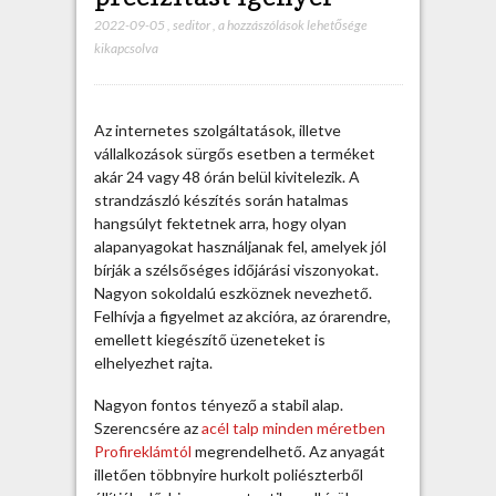
2022-09-05
,
seditor
,
A
a hozzászólások lehetősége
kikapcsolva
s
t
r
a
Az internetes szolgáltatások, illetve
n
vállalkozások sürgős esetben a terméket
d
akár 24 vagy 48 órán belül kivitelezik. A
z
strandzászló készítés során hatalmas
á
hangsúlyt fektetnek arra, hogy olyan
s
alapanyagokat használjanak fel, amelyek jól
z
bírják a szélsőséges időjárási viszonyokat.
l
Nagyon sokoldalú eszköznek nevezhető.
ó
Felhívja a figyelmet az akcióra, az órarendre,
k
emellett kiegészítő üzeneteket is
é
elhelyezhet rajta.
s
z
Nagyon fontos tényező a stabil alap.
í
Szerencsére az
acél talp minden méretben
t
Profireklámtól
megrendelhető. Az anyagát
é
illetően többnyire hurkolt poliészterből
s