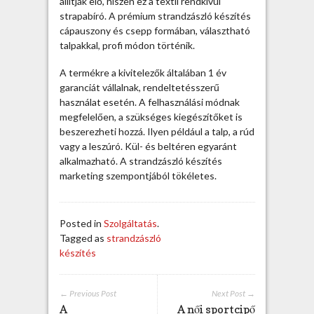
állítják elő, hiszen ez a textil rendkívül
p
strapabíró. A prémium strandzászló készítés
r
cápauszony és csepp formában, választható
e
talpakkal, profi módon történik.
c
i
A termékre a kivitelezők általában 1 év
z
garanciát vállalnak, rendeltetésszerű
i
használat esetén. A felhasználási módnak
t
megfelelően, a szükséges kiegészítőket is
á
beszerezheti hozzá. Ilyen például a talp, a rúd
s
vagy a leszúró. Kül- és beltéren egyaránt
t
alkalmazható. A strandzászló készítés
i
marketing szempontjából tökéletes.
g
é
n
Posted in
Szolgáltatás
.
y
Tagged as
strandzászló
e
készítés
l
b
e
← Previous Post
Next Post →
j
A
A női sportcipő