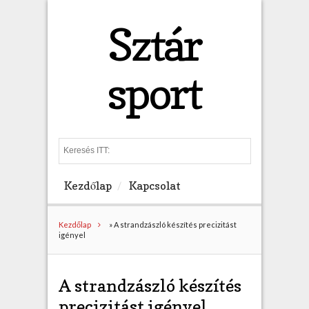
Sztár
sport
S
e
a
Kezdőlap
Kapcsolat
r
c
h
Kezdőlap
»
A strandzászló készítés precizitást
igényel
A strandzászló készítés
precizitást igényel