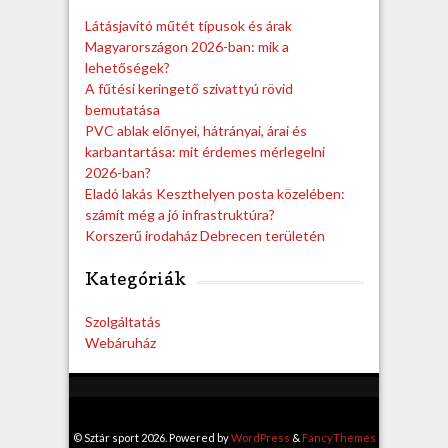
h
Látásjavító műtét típusok és árak
Magyarországon 2026-ban: mik a
lehetőségek?
A fűtési keringető szivattyú rövid
bemutatása
PVC ablak előnyei, hátrányai, árai és
karbantartása: mit érdemes mérlegelni
2026-ban?
Eladó lakás Keszthelyen posta közelében:
számít még a jó infrastruktúra?
Korszerű irodaház Debrecen területén
Kategóriák
Szolgáltatás
Webáruház
© Sztár sport 2026. Powered by
WordPress
&
FancyThemes