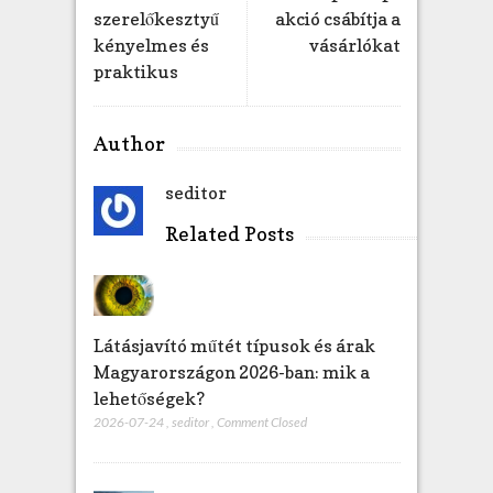
e
szerelőkesztyű
akció csábítja a
g
kényelmes és
vásárlókat
y
praktikus
z
é
s
Author
h
e
seditor
z
Related Posts
Látásjavító műtét típusok és árak
Magyarországon 2026-ban: mik a
lehetőségek?
2026-07-24
,
seditor
,
Comment Closed