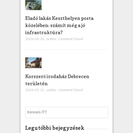
Eladó lakás Keszthelyen posta
közelében: számít még a jó
infrastruktúra?
2026-06-26
,
seditor
,
Comment Closed
Korszerű irodaház Debrecen
területén
2026-05-31
,
seditor
,
Comment Closed
S
e
a
Legutóbbi bejegyzések
r
c