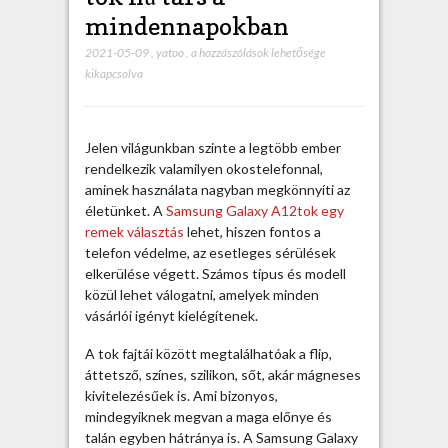
mindennapokban
2021-05-09
,
yatoo
,
A
a hozzászólások lehetősége
kikapcsolva
S
a
m
s
Jelen világunkban szinte a legtöbb ember
u
rendelkezik valamilyen okostelefonnal,
n
aminek használata nagyban megkönnyíti az
g
életünket. A
Samsung Galaxy A12tok egy
G
remek választás
lehet, hiszen fontos a
a
telefon védelme, az esetleges sérülések
l
elkerülése végett. Számos típus és modell
a
közül lehet válogatni, amelyek minden
x
vásárlói igényt kielégítenek.
y
A
A tok fajtái között megtalálhatóak a flip,
1
áttetsző, színes, szilikon, sőt, akár mágneses
2
kivitelezésűek is. Ami bizonyos,
t
mindegyiknek megvan a maga előnye és
o
talán egyben hátránya is. A Samsung Galaxy