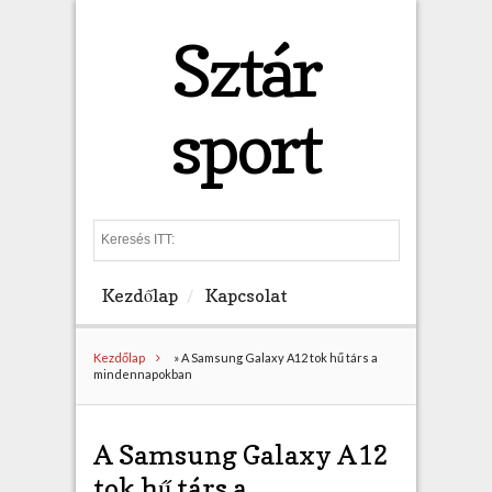
Sztár
sport
S
e
a
Kezdőlap
Kapcsolat
r
c
h
Kezdőlap
»
A Samsung Galaxy A12 tok hű társ a
mindennapokban
A Samsung Galaxy A12
tok hű társ a