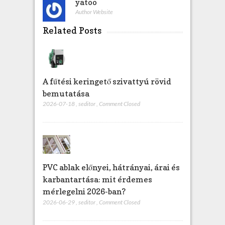
yatoo
Author Website
Related Posts
A fűtési keringető szivattyú rövid
bemutatása
2026-07-18
,
seditor
,
Comment Closed
PVC ablak előnyei, hátrányai, árai és
karbantartása: mit érdemes
mérlegelni 2026-ban?
2026-06-29
,
seditor
,
Comment Closed