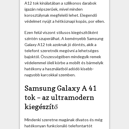
k
A12 tok kínálatában a szilikonos darabok
h
igazán népszerűek, mivel minden
ű
korosztálynak megfelelő lehet. Elegendő
t
védelmet nyújt a hétköznapi kopás, por ellen.
á
r
Ezen felül viszont stílusos kiegészítőként
s
szintén szuperálhat. A keményebb Samsung
a
Galaxy A12 tok azoknak jó döntés, akik a
m
telefont szeretnék megóvni a lehetséges
i
bajoktól. Összességében mindegyik remek
n
védelemmel öleli körbe a mobilt és bármelyik
d
hatékony a használatból adódó kisebb-
e
nagyobb karcokkal szemben.
n
n
Samsung Galaxy A 41
a
tok – az ultramodern
p
o
kiegészítő
k
b
Mindenki szeretne magának divatos és még
a
hatékonyan funkcionáló telefontartót
n