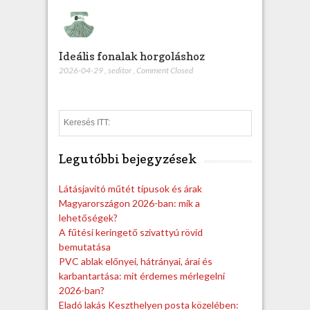
Ideális fonalak horgoláshoz
2026-04-29
,
seditor
,
Comment Closed
S
e
a
Legutóbbi bejegyzések
r
c
h
Látásjavító műtét típusok és árak
Magyarországon 2026-ban: mik a
lehetőségek?
A fűtési keringető szivattyú rövid
bemutatása
PVC ablak előnyei, hátrányai, árai és
karbantartása: mit érdemes mérlegelni
2026-ban?
Eladó lakás Keszthelyen posta közelében: