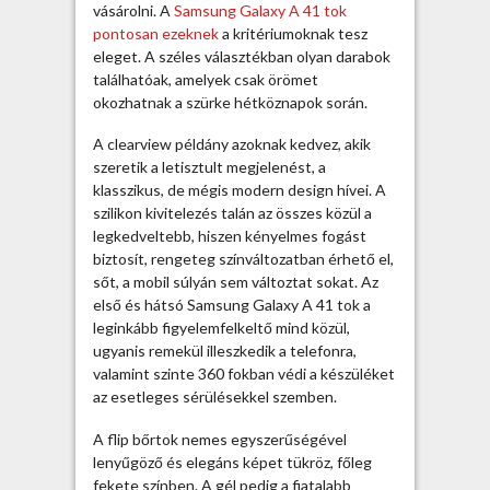
vásárolni. A
Samsung Galaxy A 41 tok
b
pontosan ezeknek
a kritériumoknak tesz
e
eleget. A széles választékban olyan darabok
j
találhatóak, amelyek csak örömet
e
okozhatnak a szürke hétköznapok során.
g
y
A clearview példány azoknak kedvez, akik
z
szeretik a letisztult megjelenést, a
é
klasszikus, de mégis modern design hívei. A
s
szilikon kivitelezés talán az összes közül a
h
legkedveltebb, hiszen kényelmes fogást
e
biztosít, rengeteg színváltozatban érhető el,
z
sőt, a mobil súlyán sem változtat sokat. Az
első és hátsó Samsung Galaxy A 41 tok a
leginkább figyelemfelkeltő mind közül,
ugyanis remekül illeszkedik a telefonra,
valamint szinte 360 fokban védi a készüléket
az esetleges sérülésekkel szemben.
A flip bőrtok nemes egyszerűségével
lenyűgöző és elegáns képet tükröz, főleg
fekete színben. A gél pedig a fiatalabb