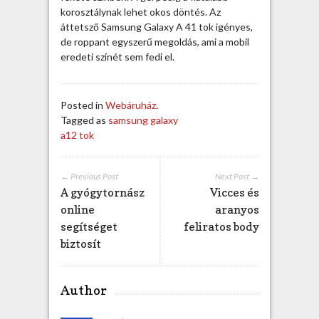
korosztálynak lehet okos döntés. Az
áttetsző Samsung Galaxy A 41 tok igényes,
de roppant egyszerű megoldás, ami a mobil
eredeti színét sem fedi el.
Posted in
Webáruház
.
Tagged as
samsung galaxy
a12 tok
← Previous Post
Next Post →
A gyógytornász
Vicces és
online
aranyos
segítséget
feliratos body
biztosít
Author