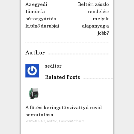
g
Az egyedi
Beltéri zászló
y
tömörfa
rendelés:
z
bútorgyártás
melyik
é
kitűnő darabjai
alapanyag a
s
jobb?
h
e
z
Author
seditor
Related Posts
A fűtési keringető szivattyú rövid
bemutatása
2026-07-18
,
seditor
,
Comment Closed