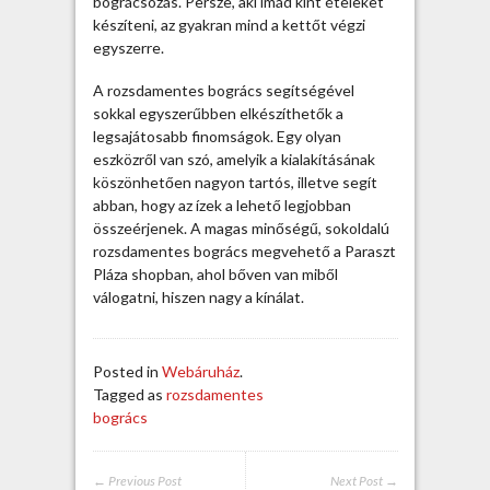
bográcsozás. Persze, aki imád kint ételeket
s
készíteni, az gyakran mind a kettőt végzi
a
egyszerre.
s
z
A rozsdamentes bogrács segítségével
a
sokkal egyszerűbben elkészíthetők a
b
legsajátosabb finomságok. Egy olyan
a
eszközről van szó, amelyik a kialakításának
d
köszönhetően nagyon tartós, illetve segít
t
abban, hogy az ízek a lehető legjobban
é
összeérjenek. A magas minőségű, sokoldalú
r
rozsdamentes bogrács megvehető a Paraszt
i
Pláza shopban, ahol bőven van miből
f
válogatni, hiszen nagy a kínálat.
ő
z
é
Posted in
Webáruház
.
s
Tagged as
rozsdamentes
b
bogrács
e
j
e
← Previous Post
Next Post →