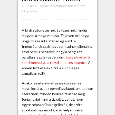
2021-08-22
,
seditor
,
A
a hozzászólások lehetősége
kikapcsolva
r
o
z
s
A kinti sütögetésnek és főzésnek mindig
d
megvan a maga varázsa. Teljesen mindegy,
a
hogy mi készül a szabad ég alatt, a
m
finomságnak csak kevesen tudnak ellenállni,
e
arról nem is beszélve, hogy a hangulat
n
páratlan lesz. Egyetlen kinti
összejövetelről
t
sem hiányozhat a rozsdamentes bogrács
. Az
e
ebben főtt ételek titka a különleges
s
zamatban rejlik.
b
o
Amikor az ételeknek az íze összeér és
g
megalkotja azt az egyedi ízvilágot, amit sokan
r
szeretnek, minden kedves falatozó meg
á
fogja nyalni mind a tíz ujját. Lehet, hogy
c
egyre népszerűbb a grillezés, de azért
s
sokaknál még mindig első helyen van a
é