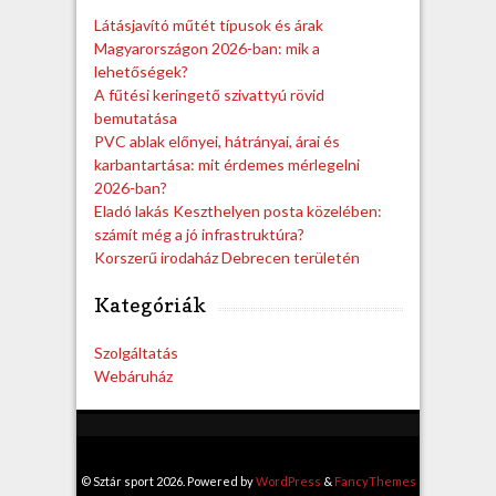
h
Látásjavító műtét típusok és árak
Magyarországon 2026-ban: mik a
lehetőségek?
A fűtési keringető szivattyú rövid
bemutatása
PVC ablak előnyei, hátrányai, árai és
karbantartása: mit érdemes mérlegelni
2026-ban?
Eladó lakás Keszthelyen posta közelében:
számít még a jó infrastruktúra?
Korszerű irodaház Debrecen területén
Kategóriák
Szolgáltatás
Webáruház
© Sztár sport 2026. Powered by
WordPress
&
FancyThemes