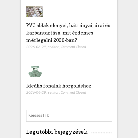
PVC ablak előnyei, hátrányai, árai és
karbantartása: mit érdemes
mérlegelni 2026-ban?
2026-06-29
,
seditor
,
Comment Closed
Ideális fonalak horgoláshoz
2026-04-29
,
seditor
,
Comment Closed
S
e
a
Legutóbbi bejegyzések
r
c