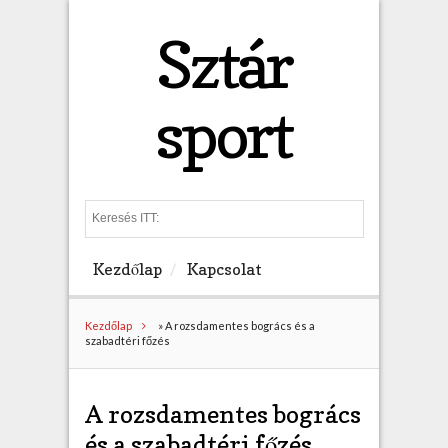
Sztár
sport
S
e
a
Kezdőlap
Kapcsolat
r
c
h
Kezdőlap
»
A rozsdamentes bogrács és a
szabadtéri főzés
A rozsdamentes bogrács
és a szabadtéri főzés