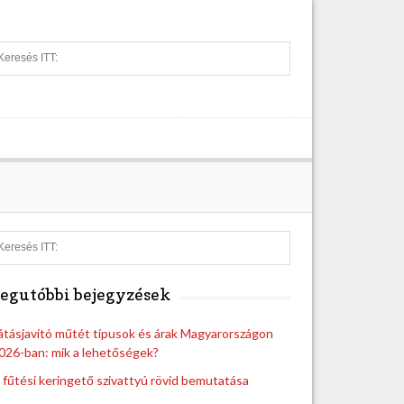
S
e
a
r
c
h
S
e
a
egutóbbi bejegyzések
r
c
h
átásjavító műtét típusok és árak Magyarországon
026-ban: mik a lehetőségek?
 fűtési keringető szivattyú rövid bemutatása