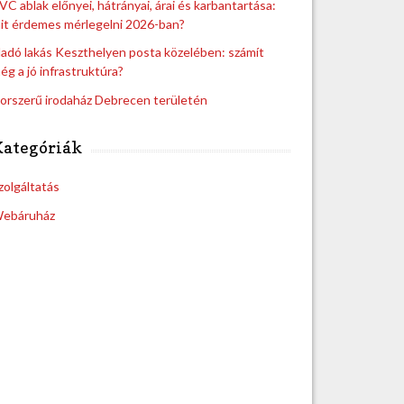
VC ablak előnyei, hátrányai, árai és karbantartása:
it érdemes mérlegelni 2026-ban?
ladó lakás Keszthelyen posta közelében: számít
ég a jó infrastruktúra?
orszerű irodaház Debrecen területén
Kategóriák
zolgáltatás
ebáruház