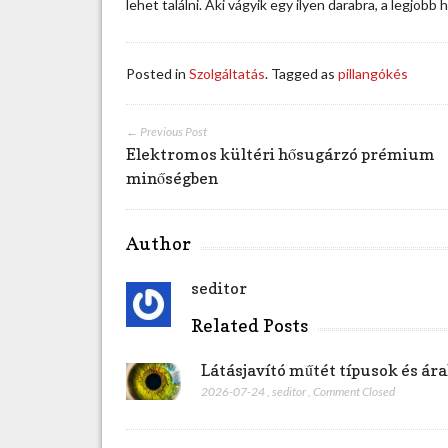
lehet találni. Aki vágyik egy ilyen darabra, a legjobb
d
n
i
r
Posted in
Szolgáltatás
. Tagged as
pillangókés
ó
l
a
← Previous Post
?
Elektromos kültéri hősugárzó prémium
b
minőségben
e
j
e
Author
g
y
seditor
z
é
Related Posts
s
h
Látásjavító műtét típusok és á
e
2026-07-24
,
seditor
,
Comment Closed
z