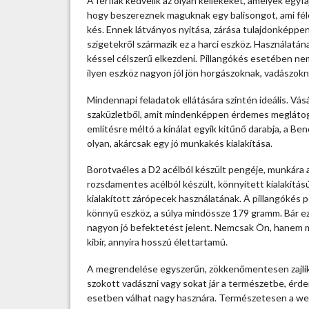
A férfiak kedvelik az olyan kellékeket, amelyek egy
l
hogy beszereznek maguknak egy balisongot, ami fél
a
kés. Ennek látványos nyitása, zárása tulajdonképpen 
n
szigetekről származik ez a harci eszköz. Használatána
g
késsel célszerű elkezdeni. Pillangókés esetében ne
ó
ilyen eszköz nagyon jól jön horgászoknak, vadászokn
k
é
Mindennapi feladatok ellátására szintén ideális. Vás
s
szaküzletből, amit mindenképpen érdemes meglátogat
:
említésre méltó a kínálat egyik kitűnő darabja, a Be
m
olyan, akárcsak egy jó munkakés kialakítása.
i
t
Borotvaéles a D2 acélból készült pengéje, munkára a
é
rozsdamentes acélból készült, könnyített kialakítá
r
kialakított zárópecek használatának. A pillangók
d
könnyű eszköz, a súlya mindössze 179 gramm. Bár ez
e
nagyon jó befektetést jelent. Nemcsak Ön, hanem maj
m
kibír, annyira hosszú élettartamú.
e
A megrendelése egyszerűn, zökkenőmentesen zajlik, u
s
szokott vadászni vagy sokat jár a természetbe, érde
t
esetben válhat nagy hasznára. Természetesen a we
u