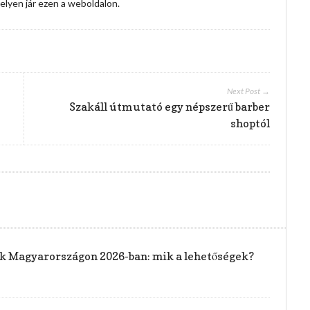
 helyen jár ezen a weboldalon.
Next Post →
Szakáll útmutató egy népszerű barber
shoptól
rak Magyarországon 2026-ban: mik a lehetőségek?