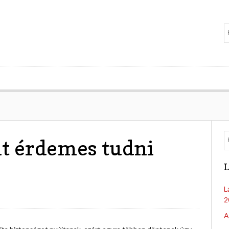
it érdemes tudni
L
L
2
A