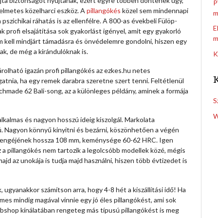
fajta biztonságot nyújtanak, ezért egyre többen döntenek úgy,
P
elmetes közelharci eszköz. A
pillangókés
közel sem mindennapi
m
pszichikai ráhatás is az ellenfélre. A 800-as évekbeli Fülöp-
E
k profi elsajátítása sok gyakorlást igényel, amit egy gyakorló
m
m kell mindjárt támadásra és önvédelemre gondolni, hiszen egy
ak, de még a kirándulóknak is.
K
árolható igazán profi pillangókés az ezkes.hu netes
nia, ha egy remek darabra szeretne szert tenni. Feltétlenül
nchmade 62 Bali-song, az a különleges példány, aminek a formája
S
W
lkalmas és nagyon hosszú ideig kiszolgál. Markolata
sú. Nagyon könnyű kinyitni és bezárni, köszönhetően a végén
és pengéjének hossza 108 mm, keménysége 60-62 HRC. Igen
 a pillangókés nem tartozik a legolcsóbb modellek közé, mégis
d az unokája is tudja majd használni, hiszen több évtizedet is
gyanakkor számítson arra, hogy 4-8 hét a kiszállítási idő! Ha
mes mindig magával vinnie egy jó éles pillangókést, ami sok
bshop kínálatában rengeteg más típusú pillangókést is meg