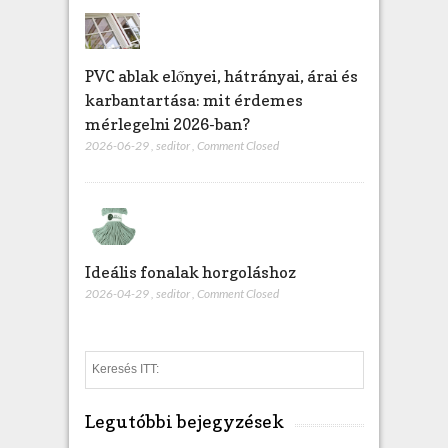
PVC ablak előnyei, hátrányai, árai és
karbantartása: mit érdemes
mérlegelni 2026-ban?
2026-06-29
,
seditor
,
Comment Closed
Ideális fonalak horgoláshoz
2026-04-29
,
seditor
,
Comment Closed
S
e
a
Legutóbbi bejegyzések
r
c