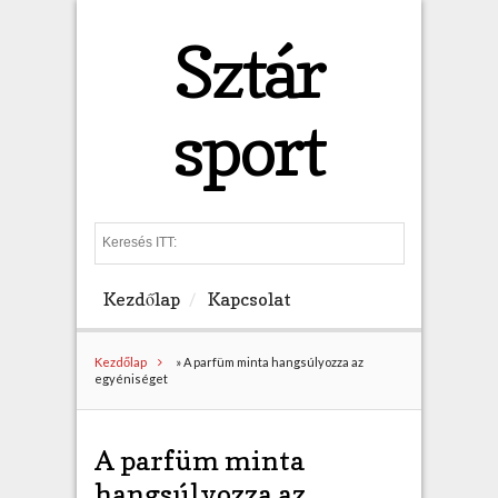
Sztár
sport
S
e
a
Kezdőlap
Kapcsolat
r
c
h
Kezdőlap
»
A parfüm minta hangsúlyozza az
egyéniséget
A parfüm minta
hangsúlyozza az