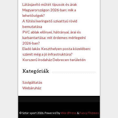
h
Látásjavító műtét típusok és árak
Magyarországon 2026-ban: mik a
lehetőségek?
A fűtési keringető szivattyú rövid
bemutatása
PVC ablak előnyei, hátrányai, árai és
karbantartása: mit érdemes mérlegelni
2026-ban?
Eladó lakás Keszthelyen posta közelében:
számít még a jó infrastruktúra?
Korszerű irodaház Debrecen területén
Kategóriák
Szolgáltatás
Webáruház
© Sztár sport 2026. Powered by
WordPress
&
FancyThemes