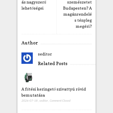
ás nagyszerű
szemészetet
g
lehetőségei
Budapesten? A
y
magánrendelé
z
s tényleg
é
s
megéri?
h
e
z
Author
seditor
Related Posts
A fűtési keringető szivattyú rövid
bemutatása
2026-07-18
,
seditor
,
Comment Closed