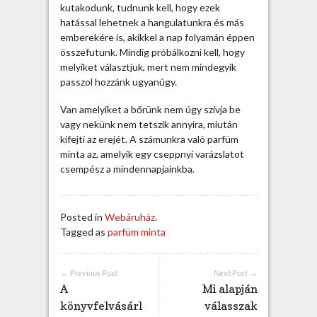
y
kutakodunk, tudnunk kell, hogy ezek
o
hatással lehetnek a hangulatunkra és más
z
emberekére is, akikkel a nap folyamán éppen
z
összefutunk. Mindig próbálkozni kell, hogy
a
melyiket választjuk, mert nem mindegyik
a
passzol hozzánk ugyanúgy.
z
e
Van amelyiket a bőrünk nem úgy szívja be
g
vagy nekünk nem tetszik annyira, miután
y
kifejti az erejét. A számunkra való parfüm
é
minta az, amelyik egy cseppnyi varázslatot
n
csempész a mindennapjainkba.
i
s
é
Posted in
Webáruház
.
g
Tagged as
parfüm minta
e
t
b
← Previous Post
Next Post →
e
A
Mi alapján
j
könyvfelvásárl
válasszak
e