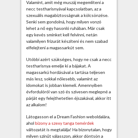
m
Valamint, amit még muszáj megemlíteni a
ú
necc testharisnyával kapcsolatban, az a
l
szexuális magabiztosságnak a kölcsönzése.
t
Senki sem gondolná, hogy milyen vonzó
s
lehet a nő egy hasonló ruhában. Már csak
z
egy kevés sminket kell felvinni, netán
á
valamilyen frizurát készíteni és nem szabad
z
elfelejteni a magassarkút sem.
a
Utóbbi azért szükséges, hogy ne csak a necc
d
testharisnya emelje ki a bájakat. A
b
magassarkú hordásával a tartása teljesen
a
más lesz, sokkal nőiesebb, valamint az
n
idomokat is jobban kiemeli. Amennyiben
i
évfordulóról van szó és szívesen meglepné a
s
párját egy felejthetetlen éjszakával, akkor itt
h
az alkalom!
a
s
Látogasson el a Dream Fashion weboldalára,
z
ahol
bizony a szexy tanga temérdek
n
változatát is megtalálja! Ha bizonytalan, hogy
á
milyen színűt válasszon, akkor döntsön a
l