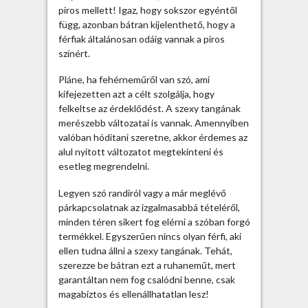
piros mellett! Igaz, hogy sokszor egyéntől
t
függ, azonban bátran kijelenthető, hogy a
á
férfiak általánosan odáig vannak a piros
k
színért.
b
e
Pláne, ha fehérneműről van szó, ami
j
kifejezetten azt a célt szolgálja, hogy
e
felkeltse az érdeklődést. A szexy tangának
g
merészebb változatai is vannak. Amennyiben
y
valóban hódítani szeretne, akkor érdemes az
z
alul nyitott változatot megtekinteni és
é
esetleg megrendelni.
s
h
Legyen szó randiról vagy a már meglévő
e
párkapcsolatnak az izgalmasabbá tételéről,
z
minden téren sikert fog elérni a szóban forgó
termékkel. Egyszerűen nincs olyan férfi, aki
ellen tudna állni a szexy tangának. Tehát,
szerezze be bátran ezt a ruhaneműt, mert
garantáltan nem fog csalódni benne, csak
magabiztos és ellenállhatatlan lesz!