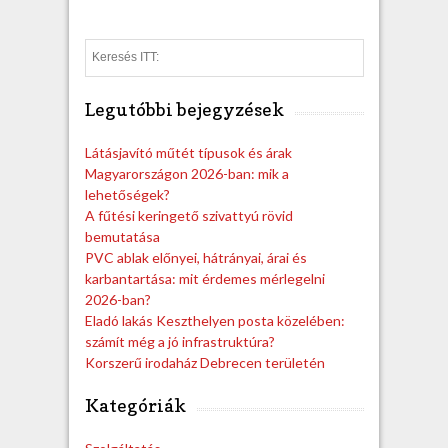
S
e
a
Legutóbbi bejegyzések
r
c
h
Látásjavító műtét típusok és árak
Magyarországon 2026-ban: mik a
lehetőségek?
A fűtési keringető szivattyú rövid
bemutatása
PVC ablak előnyei, hátrányai, árai és
karbantartása: mit érdemes mérlegelni
2026-ban?
Eladó lakás Keszthelyen posta közelében:
számít még a jó infrastruktúra?
Korszerű irodaház Debrecen területén
Kategóriák