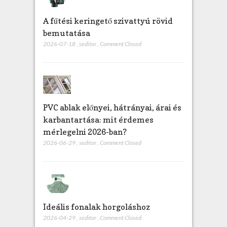
A fűtési keringető szivattyú rövid
bemutatása
2026-07-18
,
seditor
,
Comment Closed
PVC ablak előnyei, hátrányai, árai és
karbantartása: mit érdemes
mérlegelni 2026-ban?
2026-06-29
,
seditor
,
Comment Closed
Ideális fonalak horgoláshoz
2026-04-29
,
seditor
,
Comment Closed