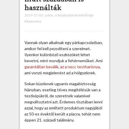
használták
2019-11-03
,
yatoo
,
A
a hozzászólások lehetősége
kikapcsolva
n
e
c
c
Vannak olyan alkalmak egy párkapcsolatban,
t
amikor fel kell pezsdíteni a szerelmet.
e
Ilyenkor különböző eszközöket lehet
s
bevetni, mint mondjuk a fehérneműket. Ami
t
garantáltan beválik, az a necc testharisnya
,
h
ami vonzó megjelenést ad a hölgyeknek.
a
r
Sokan küzdenek ugyanis magabiztosság
i
hiányban, esetleg téves megítélésük van a
s
testképükről, de szeretnék valamivel
n
megváltoztatni azt. Érdemes tisztában lenni
y
azzal, hogy az említett produktum nagyjából
á
az 50-es évektől került a piacra, tehát nem
t
éppen 21. századi találmány.
a