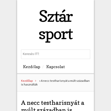
Sztár
sport
S
e
a
Kezdőlap
Kapcsolat
r
c
h
Kezdőlap
»
A necc testharisnyát a múlt században
is használták
A necc testharisnyát a
múlt században is