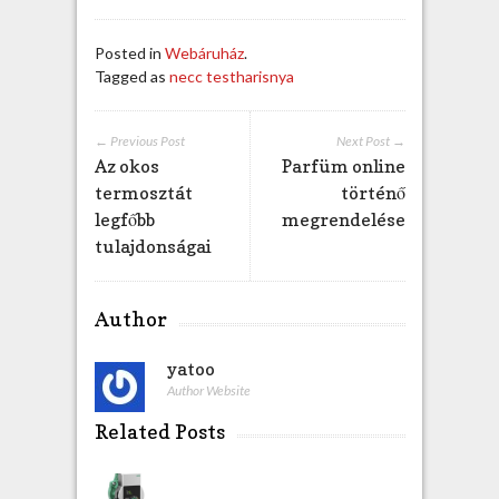
Posted in
Webáruház
.
Tagged as
necc testharisnya
← Previous Post
Next Post →
Az okos
Parfüm online
termosztát
történő
legfőbb
megrendelése
tulajdonságai
Author
yatoo
Author Website
Related Posts