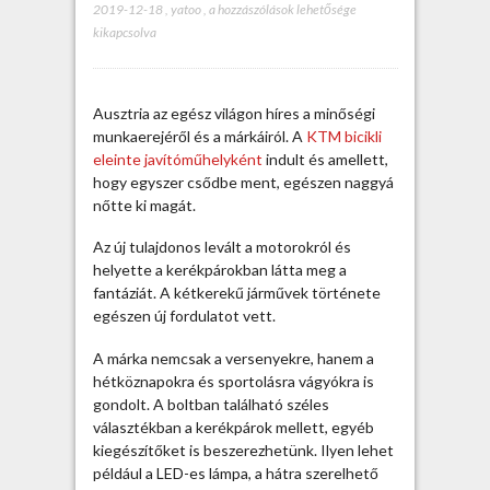
2019-12-18
,
yatoo
,
A
a hozzászólások lehetősége
kikapcsolva
K
T
M
b
Ausztria az egész világon híres a minőségi
i
munkaerejéről és a márkáiról. A
KTM bicikli
c
eleinte javítóműhelyként
indult és amellett,
i
hogy egyszer csődbe ment, egészen naggyá
k
nőtte ki magát.
l
i
Az új tulajdonos levált a motorokról és
k
helyette a kerékpárokban látta meg a
ü
fantáziát. A kétkerekű járművek története
l
egészen új fordulatot vett.
ö
n
A márka nemcsak a versenyekre, hanem a
l
hétköznapokra és sportolásra vágyókra is
e
gondolt. A boltban található széles
g
választékban a kerékpárok mellett, egyéb
e
kiegészítőket is beszerezhetünk. Ilyen lehet
s
például a LED-es lámpa, a hátra szerelhető