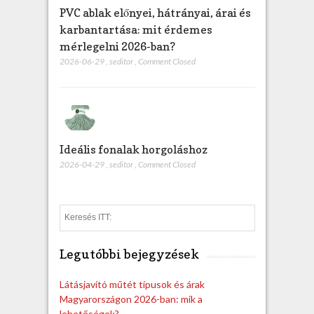
PVC ablak előnyei, hátrányai, árai és
karbantartása: mit érdemes
mérlegelni 2026-ban?
2026-06-29
,
seditor
,
Comment Closed
Ideális fonalak horgoláshoz
2026-04-29
,
seditor
,
Comment Closed
S
e
a
Legutóbbi bejegyzések
r
c
h
Látásjavító műtét típusok és árak
Magyarországon 2026-ban: mik a
lehetőségek?