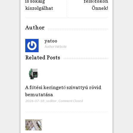
is sokáig
felsőfokon
kiszolgálhat
Önnek!
Author
yatoo
Author Website
Related Posts
A fűtési keringető szivattyú rövid
bemutatása
2026-07-18
,
seditor
,
Comment Closed