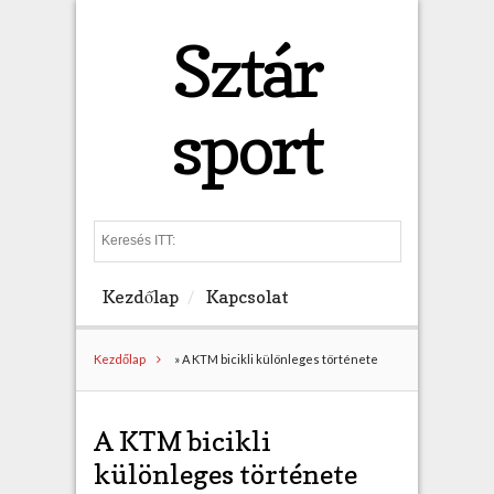
Sztár
sport
S
e
a
Kezdőlap
Kapcsolat
r
c
h
Kezdőlap
»
A KTM bicikli különleges története
A KTM bicikli
különleges története