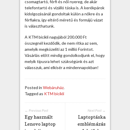
t
csomagtartó, férfi és női nyereg, de akár
ö
telefontartó és vízálló táska is. A kerékpárok
r
kidolgozásánál gondoltak külön a nőkre és a
t
férfiakra, így eltérő méretű és formájú vázat
é
is választhatunk.
n
A KTM bicikli nagyjából 200.000 Ft
e
összegnél kezdődik, de nem ritka az sem,
t
amelyik megközelíti az 1 millió Forintot.
e
Vásárlás előtt mindig gondolkodjunk el, hogy
b
melyik típusra lehet szükségünk és azt
e
válasszuk, ami elkísér a mindennapokban!
j
e
g
y
Posted in
Webáruház
.
z
Tagged as
KTM bicikli
é
s
h
← Previous Post
Next Post →
Egy használt
Laptoptáska
e
z
Lenovo laptop
emblémázás