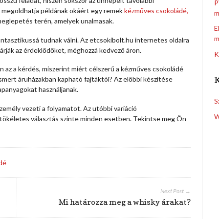
sszú feladat, hiszen sokszor az ünnepelt távolabbi
P
st megoldhatja példának okáért egy remek
kézműves csokoládé,
m
 meglepetés terén, amelyek unalmasak.
E
m
ntasztikussá tudnak válni. Az etcsokibolt.hu internetes oldalra
árják az érdeklődőket, méghozzá kedvező áron.
K
n az a kérdés, miszerint miért célszerű a kézműves csokoládé
ismert áruházakban kapható fajtáktól? Az előbbi készítése
lapanyagokat használjanak.
S
mély vezeti a folyamatot. Az utóbbi variáció
W
 tökéletes választás szinte minden esetben. Tekintse meg Ön
dé
Next Post →
Mi határozza meg a whisky árakat?