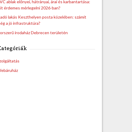
VC ablak előnyei, hátrányai, árai és karbantartása:
it érdemes mérlegelni 2026-ban?
ladó lakás Keszthelyen posta közelében: számít
ég a jó infrastruktúra?
orszerű irodaház Debrecen területén
Kategóriák
zolgáltatás
ebáruház