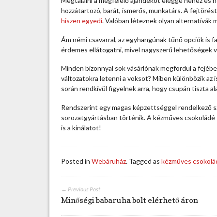
Megtalálni a megfelelő ajándékot eléggé nehéz és ho
m
hozzátartozó, barát, ismerős, munkatárs. A fejtöré
ű
hiszen egyedi
. Valóban léteznek olyan alternatívák
v
e
Ám némi csavarral, az egyhangúnak tűnő opciók is fa
s
érdemes ellátogatni, mivel nagyszerű lehetőségek v
c
s
Minden bizonnyal sok vásárlónak megfordul a fejébe
o
változatokra letenni a voksot? Miben különbözik az 
k
során rendkívül figyelnek arra, hogy csupán tiszta a
o
Rendszerint egy magas képzettséggel rendelkező sze
l
sorozatgyártásban történik. A kézműves csokoládé
á
is a kínálatot!
d
é
e
l
Posted in
Webáruház
. Tagged as
kézműves csokolá
ő
n
y
← Previous Post
e
Minőségi babaruha bolt elérhető áron
i