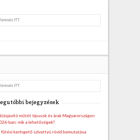
S
e
a
r
c
h
S
e
a
egutóbbi bejegyzések
r
c
h
átásjavító műtét típusok és árak Magyarországon
026-ban: mik a lehetőségek?
 fűtési keringető szivattyú rövid bemutatása