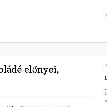
ládé előnyei,
L
L
2
A