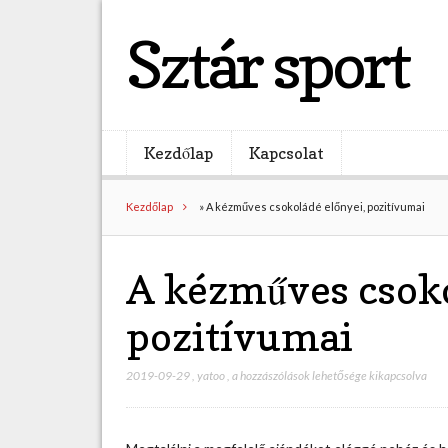
Sztár sport
Kezdőlap
Kapcsolat
Kezdőlap
»
A kézműves csokoládé előnyei, pozitívumai
A kézműves csoko
pozitívumai
2019-09-29
,
yatoo
,
A
a hozzászólások lehetősége kikapcsolva
k
é
z