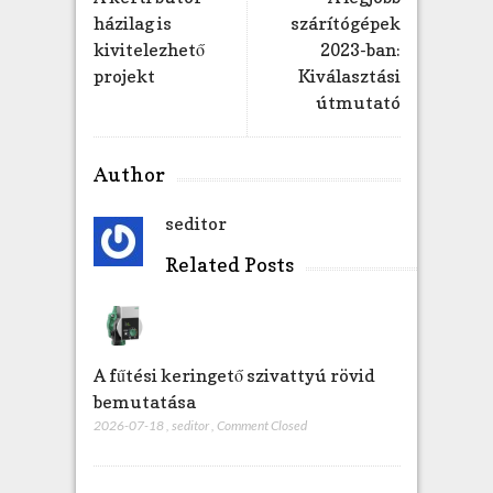
házilag is
szárítógépek
kivitelezhető
2023-ban:
projekt
Kiválasztási
útmutató
Author
seditor
Related Posts
A fűtési keringető szivattyú rövid
bemutatása
2026-07-18
,
seditor
,
Comment Closed