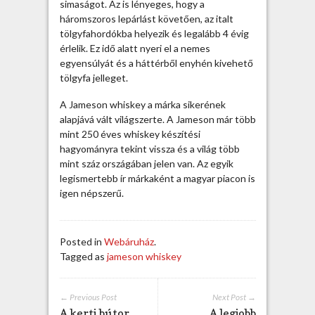
a
simaságot. Az is lényeges, hogy a
t
háromszoros lepárlást követően, az italt
o
tölgyfahordókba helyezik és legalább 4 évig
k
érlelik. Ez idő alatt nyeri el a nemes
a
egyensúlyát és a háttérből enyhén kivehető
t
tölgyfa jelleget.
n
A Jameson whiskey a márka sikerének
y
alapjává vált világszerte. A Jameson már több
i
mint 250 éves whiskey készítési
t
hagyományra tekint vissza és a világ több
b
mint száz országában jelen van. Az egyik
e
legismertebb ír márkaként a magyar piacon is
j
igen népszerű.
e
g
y
z
Posted in
Webáruház
.
é
Tagged as
jameson whiskey
s
h
e
← Previous Post
Next Post →
A kerti bútor
A legjobb
z