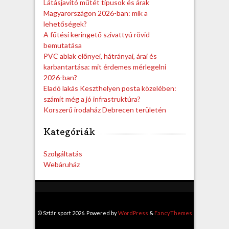
Látásjavító műtét típusok és árak
Magyarországon 2026-ban: mik a
lehetőségek?
A fűtési keringető szivattyú rövid
bemutatása
PVC ablak előnyei, hátrányai, árai és
karbantartása: mit érdemes mérlegelni
2026-ban?
Eladó lakás Keszthelyen posta közelében:
számít még a jó infrastruktúra?
Korszerű irodaház Debrecen területén
Kategóriák
Szolgáltatás
Webáruház
© Sztár sport 2026. Powered by
WordPress
&
FancyThemes