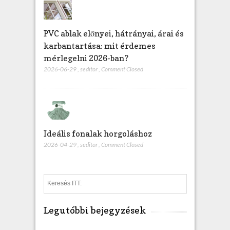
PVC ablak előnyei, hátrányai, árai és
karbantartása: mit érdemes
mérlegelni 2026-ban?
2026-06-29
,
seditor
,
Comment Closed
Ideális fonalak horgoláshoz
2026-04-29
,
seditor
,
Comment Closed
S
e
a
Legutóbbi bejegyzések
r
c
h