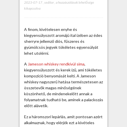
2023-07-17
,
seditor
,
A
a hozzászólások lehetősége
kikapcsolva
J
a
m
e
A finom, kivételesen enyhe és
s
kiegyensúlyozott aromájú ital ízében az édes
o
sherryre jellemző diós, fűszeres és
n
gyümölcsös jegyek tökéletes egyensúlyát
w
lehet utolérni.
h
i
A
Jameson whiskey rendkívül sima
,
s
kiegyensúlyozott és kerek ízű, ami tökéletes
k
kompozíció benyomását kelti. A Jameson
e
whiskey nagyszerű hatása természetesen az
y
összetevők magas minőségének
ú
köszönhető, de mindenekelőtt annak a
j
folyamatnak tudható be, aminek a palackozás
t
előtt alávetik.
á
v
Ez a háromszori lepárlás, amit pontosan azért
l
alkalmaznak, hogy elérjék ezt a kivételes