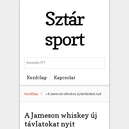
Sztár
sport
S
e
a
Kezdőlap
Kapcsolat
r
c
h
Kezdőlap
»
A Jameson whiskey új távlatokat nyit
A Jameson whiskey új
távlatokat nyit