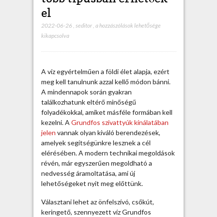
el
2022-06-26
,
seditor
,
A
a hozzászólások lehetősége
kikapcsolva
G
r
u
n
A víz egyértelműen a földi élet alapja, ezért
d
meg kell tanulnunk azzal kellő módon bánni.
f
A mindennapok során gyakran
o
találkozhatunk eltérő minőségű
s
folyadékokkal, amiket másféle formában kell
s
kezelni. A
Grundfos szivattyúk kínálatában
z
jelen
vannak olyan kiváló berendezések,
i
amelyek segítségünkre lesznek a cél
v
elérésében. A modern technikai megoldások
a
révén, már egyszerűen megoldható a
t
nedvesség áramoltatása, ami új
t
lehetőségeket nyit meg előttünk.
y
ú
Választani lehet az önfelszívó, csőkút,
k
keringető, szennyezett víz Grundfos