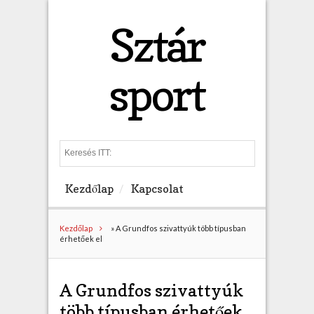
Sztár
sport
S
e
a
Kezdőlap
Kapcsolat
r
c
h
Kezdőlap
»
A Grundfos szivattyúk több típusban
érhetőek el
A Grundfos szivattyúk
több típusban érhetőek