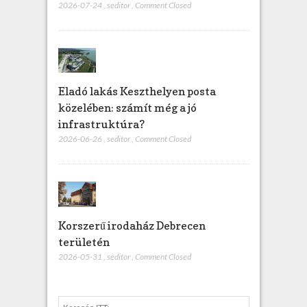
2026-07-24
,
seditor
,
Comment Closed
Eladó lakás Keszthelyen posta
közelében: számít még a jó
infrastruktúra?
2026-06-26
,
seditor
,
Comment Closed
Korszerű irodaház Debrecen
területén
2026-05-31
,
seditor
,
Comment Closed