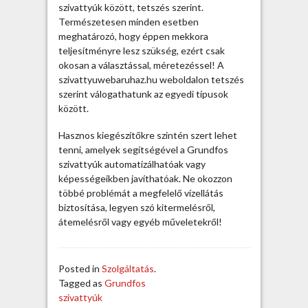
t
szivattyúk között, tetszés szerint.
ö
Természetesen minden esetben
b
meghatározó, hogy éppen mekkora
b
teljesítményre lesz szükség, ezért csak
t
okosan a választással, méretezéssel! A
í
szivattyuwebaruhaz.hu weboldalon tetszés
p
szerint válogathatunk az egyedi típusok
u
között.
s
b
Hasznos kiegészítőkre szintén szert lehet
a
tenni, amelyek segítségével a Grundfos
n
szivattyúk automatizálhatóak vagy
é
képességeikben javíthatóak. Ne okozzon
r
többé problémát a megfelelő vízellátás
h
biztosítása, legyen szó kitermelésről,
e
átemelésről vagy egyéb műveletekről!
t
ő
e
Posted in
Szolgáltatás
.
k
Tagged as
Grundfos
e
szivattyúk
l