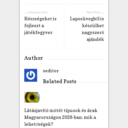
b
e
← Previous Post
Next Post →
j
Készségeket is
Laposüvegből is
e
fejleszt a
készülhet
g
játékfegyver
nagyszerű
y
ajándék
z
é
s
Author
h
e
seditor
z
Related Posts
Látásjavító műtét típusok és árak
Magyarországon 2026-ban: mik a
lehetőségek?