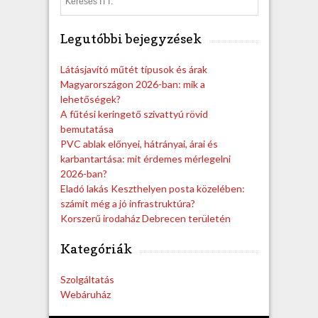
S
e
a
Legutóbbi bejegyzések
r
c
h
Látásjavító műtét típusok és árak
Magyarországon 2026-ban: mik a
lehetőségek?
A fűtési keringető szivattyú rövid
bemutatása
PVC ablak előnyei, hátrányai, árai és
karbantartása: mit érdemes mérlegelni
2026-ban?
Eladó lakás Keszthelyen posta közelében:
számít még a jó infrastruktúra?
Korszerű irodaház Debrecen területén
Kategóriák
Szolgáltatás
Webáruház