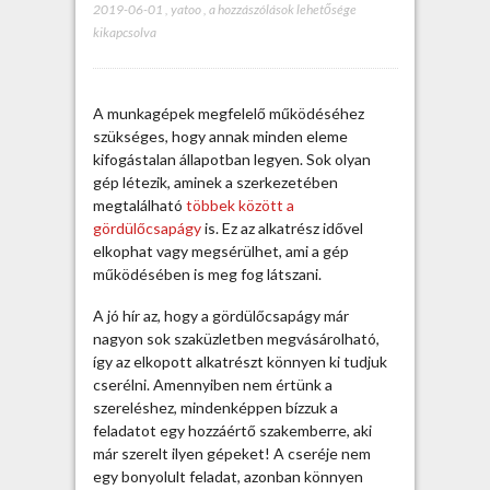
2019-06-01
,
yatoo
,
A
a hozzászólások lehetősége
kikapcsolva
g
ö
r
d
A munkagépek megfelelő működéséhez
ü
szükséges, hogy annak minden eleme
l
kifogástalan állapotban legyen. Sok olyan
ő
gép létezik, aminek a szerkezetében
c
megtalálható
többek között a
s
gördülőcsapágy
is. Ez az alkatrész idővel
a
elkophat vagy megsérülhet, ami a gép
p
működésében is meg fog látszani.
á
g
A jó hír az, hogy a gördülőcsapágy már
y
nagyon sok szaküzletben megvásárolható,
g
így az elkopott alkatrészt könnyen ki tudjuk
y
cserélni. Amennyiben nem értünk a
o
szereléshez, mindenképpen bízzuk a
r
feladatot egy hozzáértő szakemberre, aki
s
már szerelt ilyen gépeket! A cseréje nem
c
egy bonyolult feladat, azonban könnyen