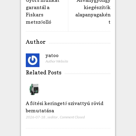
Gyors munkát
Ásványgyöngy
garantál a
kiegészítők
Fiskars
alapanyagakén
metszőolló
t
Author
yatoo
Author Website
Related Posts
A fűtési keringető szivattyú rövid
bemutatása
2026-07-18
,
seditor
,
Comment Closed