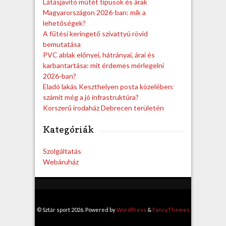
Látásjavító műtét típusok és árak
Magyarországon 2026-ban: mik a
lehetőségek?
A fűtési keringető szivattyú rövid
bemutatása
PVC ablak előnyei, hátrányai, árai és
karbantartása: mit érdemes mérlegelni
2026-ban?
Eladó lakás Keszthelyen posta közelében:
számít még a jó infrastruktúra?
Korszerű irodaház Debrecen területén
Kategóriák
Szolgáltatás
Webáruház
© Sztár sport 2026. Powered by
WordPress
&
FancyThemes