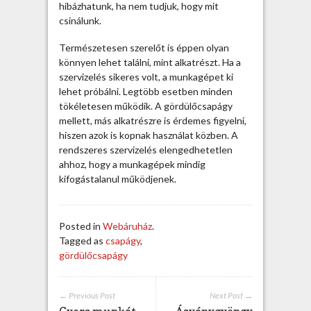
s
hibázhatunk, ha nem tudjuk, hogy mit
e
csinálunk.
r
é
Természetesen szerelőt is éppen olyan
j
könnyen lehet találni, mint alkatrészt. Ha a
e
szervizelés sikeres volt, a munkagépet ki
b
lehet próbálni. Legtöbb esetben minden
e
tökéletesen működik. A gördülőcsapágy
j
mellett, más alkatrészre is érdemes figyelni,
e
hiszen azok is kopnak használat közben. A
g
rendszeres szervizelés elengedhetetlen
y
ahhoz, hogy a munkagépek mindig
z
kifogástalanul működjenek.
é
s
h
Posted in
Webáruház
.
e
Tagged as
csapágy
,
z
gördülőcsapágy
← Previous Post
Next Post →