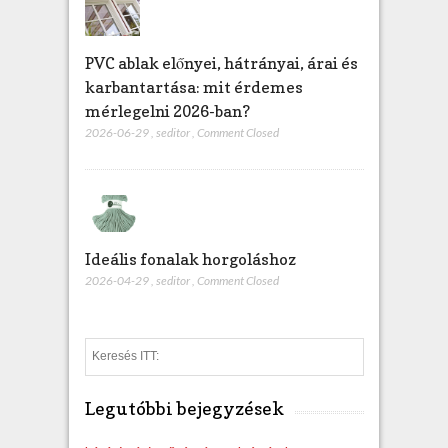
PVC ablak előnyei, hátrányai, árai és
karbantartása: mit érdemes
mérlegelni 2026-ban?
2026-06-29
,
seditor
,
Comment Closed
Ideális fonalak horgoláshoz
2026-04-29
,
seditor
,
Comment Closed
S
e
a
Legutóbbi bejegyzések
r
c
h