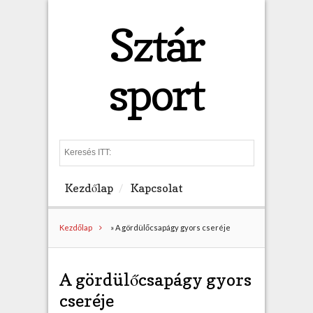
Sztár
sport
S
e
a
Kezdőlap
Kapcsolat
r
c
h
Kezdőlap
»
A gördülőcsapágy gyors cseréje
A gördülőcsapágy gyors
cseréje