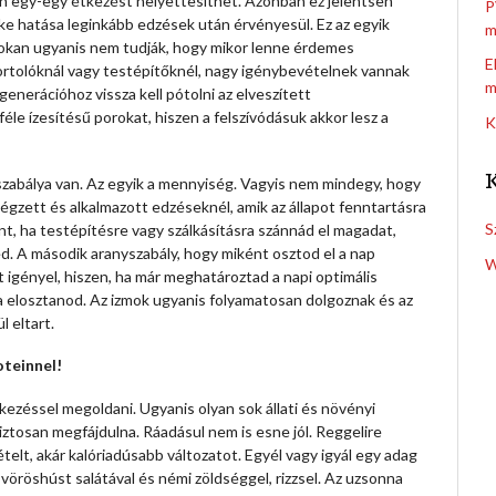
orán egy-egy étkezést helyettesíthet. Azonban ez jelentsen
P
ke hatása leginkább edzések után érvényesül. Ez az egyik
m
Sokan ugyanis nem tudják, hogy mikor lenne érdemes
E
portolóknál vagy testépítőknél, nagy igénybevételnek vannak
m
egenerációhoz vissza kell pótolni az elveszített
éle ízesítésű porokat, hiszen a felszívódásuk akkor lesz a
K
szabálya van. Az egyik a mennyiség. Vagyis nem mindegy, hogy
égzett és alkalmazott edzéseknél, amik az állapot fenntartásra
S
t, ha testépítésre vagy szálkásításra szánnád el magadat,
ed. A második aranyszabály, hogy miként osztod el a nap
W
 igényel, hiszen, ha már meghatároztad a napi optimális
 elosztanod. Az izmok ugyanis folyamatosan dolgoznak és az
 eltart.
oteinnel!
kezéssel megoldani. Ugyanis olyan sok állati és növényi
ztosan megfájdulna. Ráadásul nem is esne jól. Reggelire
lt, akár kalóriadúsabb változatot. Egyél vagy igyál egy adag
n vöröshúst salátával és némi zöldséggel, rizzsel. Az uzsonna