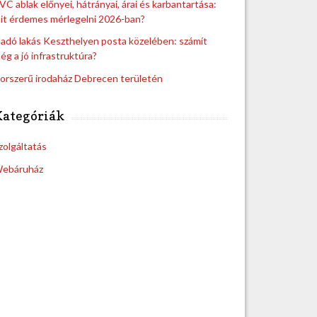
VC ablak előnyei, hátrányai, árai és karbantartása:
it érdemes mérlegelni 2026-ban?
ladó lakás Keszthelyen posta közelében: számít
ég a jó infrastruktúra?
orszerű irodaház Debrecen területén
Kategóriák
zolgáltatás
ebáruház