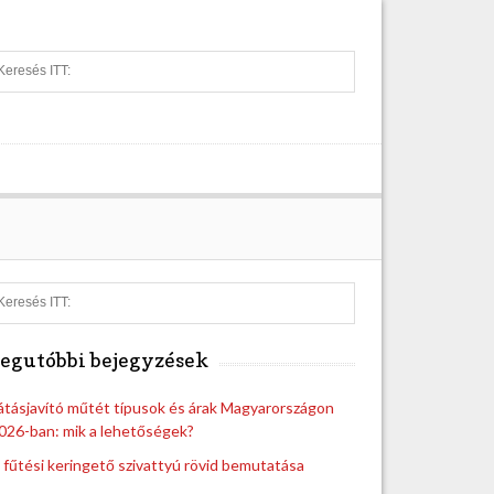
S
e
a
r
c
h
S
e
a
egutóbbi bejegyzések
r
c
h
átásjavító műtét típusok és árak Magyarországon
026-ban: mik a lehetőségek?
 fűtési keringető szivattyú rövid bemutatása