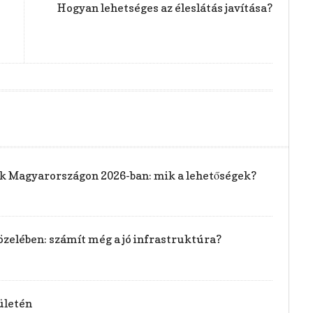
Hogyan lehetséges az éleslátás javítása?
rak Magyarországon 2026-ban: mik a lehetőségek?
özelében: számít még a jó infrastruktúra?
ületén