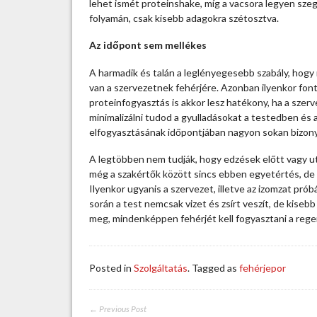
lehet ismét proteinshake, míg a vacsora legyen sze
n
folyamán, csak kisebb adagokra szétosztva.
y
s
Az időpont sem mellékes
z
a
A harmadik és talán a leglényegesebb szabály, hogy 
b
van a szervezetnek fehérjére. Azonban ilyenkor fon
á
proteinfogyasztás is akkor lesz hatékony, ha a szer
l
minimalizálni tudod a gyulladásokat a testedben és
y
elfogyasztásának időpontjában nagyon sokan bizony
a
b
A legtöbben nem tudják, hogy edzések előtt vagy ut
e
még a szakértők között sincs ebben egyetértés, de 
j
Ilyenkor ugyanis a szervezet, illetve az izomzat pró
e
során a test nemcsak vizet és zsírt veszít, de kise
g
meg, mindenképpen fehérjét kell fogyasztani a rege
y
z
é
Posted in
Szolgáltatás
. Tagged as
fehérjepor
s
h
e
← Previous Post
z