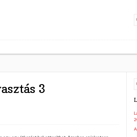
asztás 3
L
L
2
A