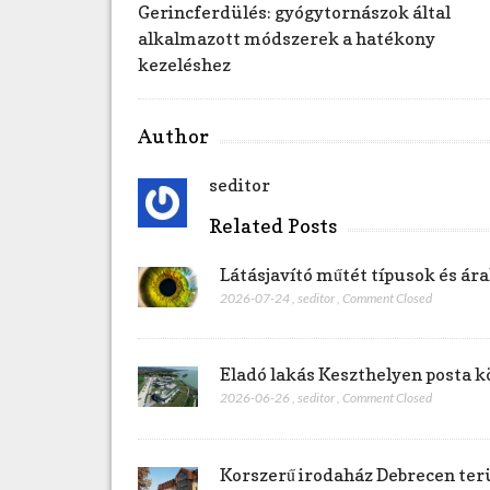
Gerincferdülés: gyógytornászok által
alkalmazott módszerek a hatékony
kezeléshez
Author
seditor
Related Posts
Látásjavító műtét típusok és á
2026-07-24
,
seditor
,
Comment Closed
Eladó lakás Keszthelyen posta k
2026-06-26
,
seditor
,
Comment Closed
Korszerű irodaház Debrecen ter