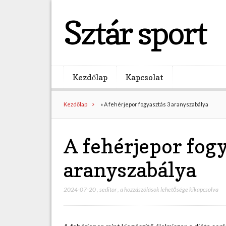
Sztár sport
Kezdőlap
Kapcsolat
Kezdőlap
»
A fehérjepor fogyasztás 3 aranyszabálya
A fehérjepor fogy
aranyszabálya
2024-07-20
,
seditor
,
A
a hozzászólások lehetősége kikapcsolva
f
e
h