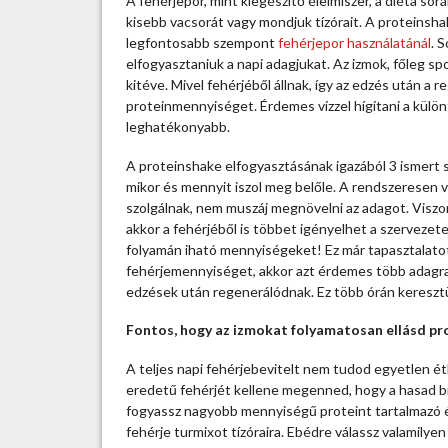
A fehérjepor, mint kiegészítő élelmiszer, a diéta s
é
kisebb vacsorát vagy mondjuk tízórait. A proteinsha
r
legfontosabb szempont
fehérjepor használatánál
. 
j
elfogyasztaniuk a napi adagjukat. Az izmok, főleg s
e
kitéve. Mivel fehérjéből állnak, így az edzés után a r
p
proteinmennyiséget. Érdemes vízzel hígítani a különf
o
leghatékonyabb.
r
f
A proteinshake elfogyasztásának igazából 3 ismert 
o
mikor és mennyit iszol meg belőle. A rendszeresen v
g
szolgálnak, nem muszáj megnövelni az adagot. Viszon
y
akkor a fehérjéből is többet igényelhet a szervezet
a
folyamán iható mennyiségeket! Ez már tapasztalatot
s
fehérjemennyiséget, akkor azt érdemes több adagra
z
edzések után regenerálódnak. Ez több órán keresztül
t
á
Fontos, hogy az izmokat folyamatosan ellásd pr
s
A teljes napi fehérjebevitelt nem tudod egyetlen ét
3
eredetű fehérjét kellene megenned, hogy a hasad bi
a
fogyassz nagyobb mennyiségű proteint tartalmazó éte
r
fehérje turmixot tízóraira. Ebédre válassz valamilye
a