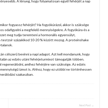
gényesebb. A lényeg, hogy folyamatosan egyél fehérjét a nap
mikor fogyassz fehérjét? Ha fogyókúrázol, akkor is szüksége
tos odafigyelni a megfelelő mennyiségekre. A fogyókúra és a
vezet meg tudja teremteni a hormonális egyensúlyt,
 a testzsír százalékod 10-20 % között mozog. A proteinshake
talanok.
án célszerű bevinni a napi adagot. Azt kell mondanunk, hogy
talán az edzés utáni fehérjeturmixot támogatják többen.
bál regenerálódni, amihez fehérjére van szüksége. Az edzés
bb mennyiségű izmot is. Ahhoz, hogy ez utóbbi ne történhessen
nerálódási szakaszban.
Next Post →